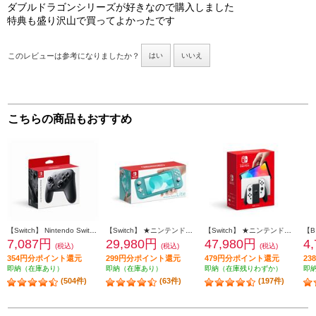
ダブルドラゴンシリーズが好きなので購入しました
特典も盛り沢山で買ってよかったです
このレビューは参考になりましたか？
はい
いいえ
こちらの商品もおすすめ
【Switch】 Nintendo Switch Proコントローラー
【Switch】 ★ニンテンドースイッチ ライト 本体 Nintendo Switch Lite ターコイズ
【Switch】 ★ニンテンドースイッチ本体 Nintendo Switch（有機ELモデル） Joy-Con(L)/(R) ホワイト
7,087円
29,980円
47,980円
4
(税込)
(税込)
(税込)
354円分ポイント還元
299円分ポイント還元
479円分ポイント還元
2
即納（在庫あり）
即納（在庫あり）
即納（在庫残りわずか）
即
(504件)
(63件)
(197件)