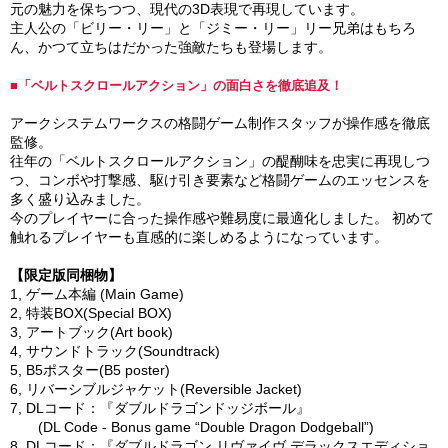
元の魅力を保ちつつ、現代の3D表現で再現しています。
主人公の「ビリー・リー」と「ジミー・リー」リー兄弟はもちろ
ん、かつて立ちはだかった強敵たちも登場します。
■「ベルトスクロールアクション」の面白さを徹底追及！
アークシステムワークスの格闘ゲーム制作スタッフが操作感を徹底
監修。
往年の「ベルトスクロールアクション」の醍醐味を忠実に再現しつ
つ、コンボや打撃感、駆け引き要素など格闘ゲームのエッセンスを
多く盛り込みました。
今のプレイヤーに合った操作感や難易度に最適化しました。 初めて
触れるプレイヤーも直感的に楽しめるようになっています。
【限定版同梱物】
1, ゲーム本編 (Main Game)
2, 特装BOX(Special BOX)
3, アートブック(Art book)
4, サウンドトラック(Soundtrack)
5, B5ポスター(B5 poster)
6, リバーシブルジャケット(Reversible Jacket)
7, DLコード：『ダブルドラゴンドッジボール』
(DL Code - Bonus game “Double Dragon Dodgeball”)
8, DLコード：『ダブルドラゴン リヴァイヴ デラックスエディショ