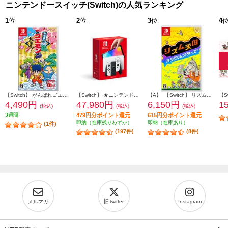
ニンテンドースイッチ(Switch)の人気ランキング
1
位
2
位
3
位
4
【Switch】 がんばれゴエモン大集合！
【Switch】 ★ニンテンドースイッチ本体 Nintendo Switch（有機ELモデル） Joy-Con(L)/(R) ホワイト
【A】 【Switch】 リズム天国 ミラクルスターズ
4,490円
47,980円
6,150円
1
(税込)
(税込)
(税込)
3週間
479円分ポイント還元
615円分ポイント還元
即納（在庫残りわずか）
即納（在庫あり）
(1件)
(197件)
(8件)
メルマガ
旧Twitter
Instagram