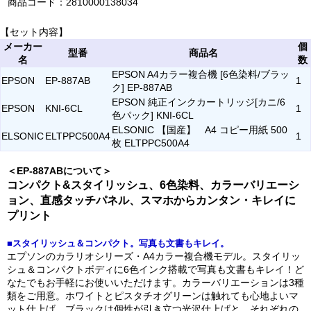
商品コード：2810000138034
【セット内容】
メーカー
個
型番
商品名
名
数
EPSON A4カラー複合機 [6色染料/ブラッ
EPSON
EP-887AB
1
ク] EP-887AB
EPSON 純正インクカートリッジ[カニ/6
EPSON
KNI-6CL
1
色パック] KNI-6CL
ELSONIC 【国産】 A4 コピー用紙 500
ELSONIC
ELTPPC500A4
1
枚 ELTPPC500A4
＜EP-887ABについて＞
コンパクト&スタイリッシュ、6色染料、カラーバリエーシ
ョン、直感タッチパネル、スマホからカンタン・キレイに
プリント
■スタイリッシュ＆コンパクト。写真も文書もキレイ。
エプソンのカラリオシリーズ・A4カラー複合機モデル。スタイリッ
シュ＆コンパクトボディに6色インク搭載で写真も文書もキレイ！ど
なたでもお手軽にお使いいただけます。カラーバリエーションは3種
類をご用意。ホワイトとピスタチオグリーンは触れても心地よいマ
ット仕上げ、ブラックは個性が引き立つ光沢仕上げと、それぞれの