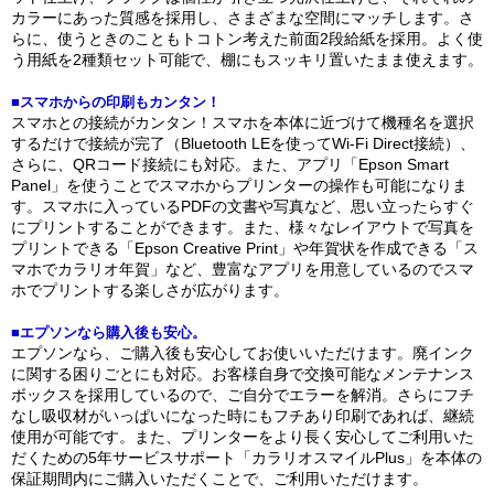
カラーにあった質感を採用し、さまざまな空間にマッチします。さ
らに、使うときのこともトコトン考えた前面2段給紙を採用。よく使
う用紙を2種類セット可能で、棚にもスッキリ置いたまま使えます。
■スマホからの印刷もカンタン！
スマホとの接続がカンタン！スマホを本体に近づけて機種名を選択
するだけで接続が完了（Bluetooth LEを使ってWi-Fi Direct接続）、
さらに、QRコード接続にも対応。また、アプリ「Epson Smart
Panel」を使うことでスマホからプリンターの操作も可能になりま
す。スマホに入っているPDFの文書や写真など、思い立ったらすぐ
にプリントすることができます。また、様々なレイアウトで写真を
プリントできる「Epson Creative Print」や年賀状を作成できる「ス
マホでカラリオ年賀」など、豊富なアプリを用意しているのでスマ
ホでプリントする楽しさが広がります。
■エプソンなら購入後も安心。
エプソンなら、ご購入後も安心してお使いいただけます。廃インク
に関する困りごとにも対応。お客様自身で交換可能なメンテナンス
ボックスを採用しているので、ご自分でエラーを解消。さらにフチ
なし吸収材がいっぱいになった時にもフチあり印刷であれば、継続
使用が可能です。また、プリンターをより長く安心してご利用いた
だくための5年サービスサポート「カラリオスマイルPlus」を本体の
保証期間内にご購入いただくことで、ご利用いただけます。