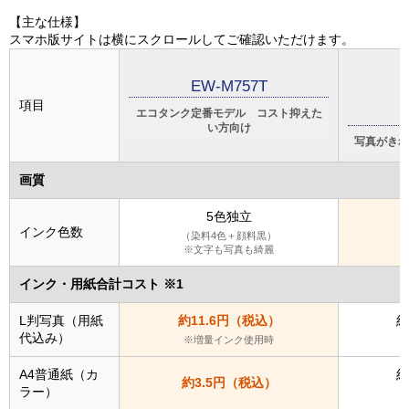
【主な仕様】
スマホ版サイトは横にスクロールしてご確認いただけます。
EW-M757T
項目
エコタンク定番モデル コスト抑えた
い方向け
写真がきれ
画質
5色独立
インク色数
（染料4色＋顔料黒）
※文字も写真も綺麗
インク・用紙合計コスト ※1
L判写真（用紙
約11.6円（税込）
約
代込み）
※増量インク使用時
A4普通紙（カ
約
約3.5円（税込）
ラー）