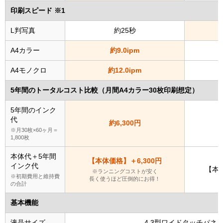
印刷スピード ※1
L判写真
約25秒
A4カラー
約9.0ipm
A4モノクロ
約12.0ipm
5年間のトータルコスト比較（月間A4カラー30枚印刷想定）
5年間のインク
代
約6,300円
※月30枚×60ヶ月＝
1,800枚
本体代＋5年間
【本体価格】＋6,300円
インク代
【本体
※ランニングコストが安く
※初期費用と維持費
長く使うほど圧倒的にお得！
の合計
基本機能
液晶サイズ
4.3型ワイドタッチパネ