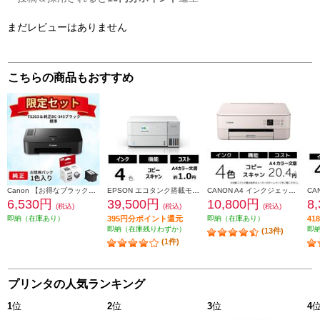
まだレビューはありません
こちらの商品もおすすめ
Canon 【お得なブラックインクセット】PIXUSTS203 TS203-INK-ESET
EPSON エコタンク搭載モデル A4カラー複合機 ホワイト EW-M638T
CANON A4 インクジェット複合機 PIXUS（ピクサス）【プリンター/ピンク/コピー/スキャン/4色インク】 PIXUSTS5430PK
6,530円
39,500円
10,800円
8
(税込)
(税込)
(税込)
即納（在庫あり）
395円分ポイント還元
即納（在庫あり）
4
即納（在庫残りわずか）
即
(13件)
(1件)
プリンタの人気ランキング
1
位
2
位
3
位
4