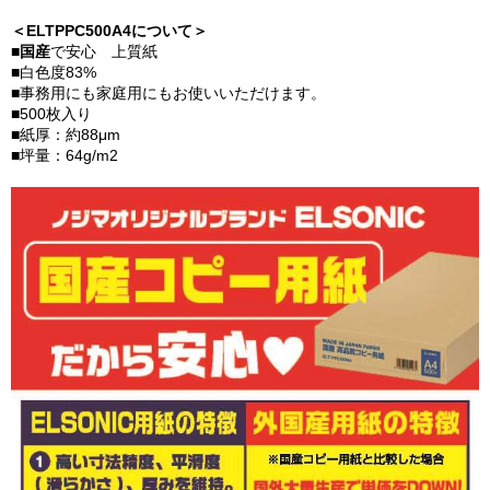
＜ELTPPC500A4について＞
■
国産
で安心 上質紙
■白色度83%
■事務用にも家庭用にもお使いいただけます。
■500枚入り
■紙厚：約88μm
■坪量：64g/m2