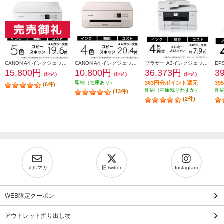
CANON A4 インクジェット複合機 PIXUS（ピクサス）【プリンター/ホワイト/コピー/スキャン/5色インク】 PIXUSTS7530WH
CANON A4 インクジェット複合機 PIXUS（ピクサス）【プリンター/ピンク/コピー/スキャン/4色インク】 PIXUSTS5430PK
ブラザー A3インクジェット複合機DCP-J7205CDWコピープリントスキャン自動両面印刷Wi-Fiビジネス DCP-J7205CDW
15,800円
10,800円
36,373円
3
(税込)
(税込)
(税込)
即納（在庫あり）
363円分ポイント還元
3
(6件)
即納（在庫残りわずか）
即
(13件)
(2件)
メルマガ
旧Twitter
Instagram
WEB限定クーポン
アウトレット掘り出し物