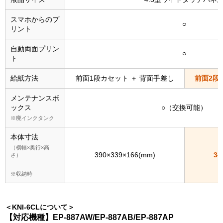
スマホからのプ
○
リント
自動両面プリン
○
ト
給紙方法
前面1段カセット ＋ 背面手差し
前面2段
メンテナンスボ
ックス
○（交換可能）
※廃インクタンク
本体寸法
（横幅×奥行×高
390×339×166(mm)
34
さ）
※収納時
＜KNI-6CLについて＞
【対応機種】EP-887AW/EP-887AB/EP-887AP