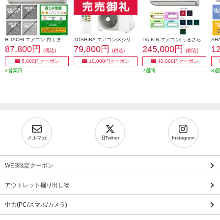
HITACHI エアコン 白くまくん AJシリーズ【8畳用/2.5KW/100V/2026年モデル】 RAS-AJ2526S-W-ESET
TOSHIBA エアコン[Xシリーズ]【8畳用/2.5kw/100V/2025年モデル】 RAS-U251X-W-ESET
DAIKIN エアコン[うるさらX］[Rシリーズ]【8畳用/2.5kw/100V/換気・加湿/フィルター自動お掃除/2025年モデル】 AN255ARS-W-ESET
87,800円
79,800円
245,000円
1
(税込)
(税込)
(税込)
5,000円クーポン
10,000円クーポン
40,000円クーポン
3営業日
2週間
3週
メルマガ
旧Twitter
Instagram
WEB限定クーポン
アウトレット掘り出し物
中古(PC/スマホ/カメラ)