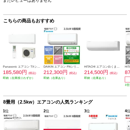
まだレビューはありません
こちらの商品もおすすめ
Panasonic エアコン TXシリーズ 8畳/2.5kW/100V/ナノイーX48兆/サーキュレーションモード/W/2026年度 CS-TX256D-ESET
DAIKIN エアコン FNシリーズ ノジマオリジナル 8畳用 2.5kw 100V フィルター自動お掃除 2026年モデル AN256AFNS-W-ESET
HITACHI エアコン白くまくん[WNシリーズ/オリジナルモデル][8畳用/2.5KW/凍結洗浄/フィルター・ファン自動お掃除] RAS-WN2526S-W-ESET
185,580円
212,300円
214,500円
8
(税込)
(税込)
(税込)
即納（在庫残りわずか）
即納（在庫あり）
即納（在庫あり）
3営
8畳用（2.5kw）エアコンの人気ランキング
1
位
2
位
3
位
4