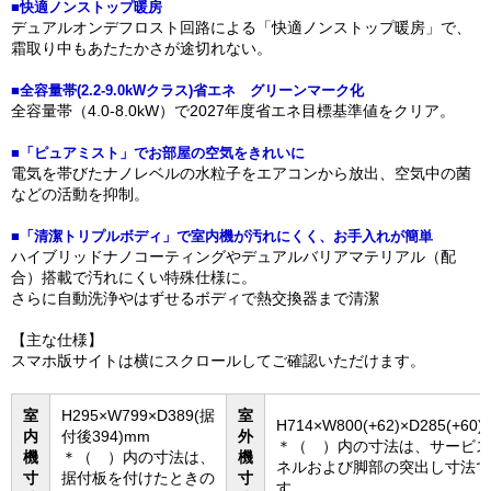
■快適ノンストップ暖房
デュアルオンデフロスト回路による「快適ノンストップ暖房」で、
霜取り中もあたたかさが途切れない。
■全容量帯(2.2-9.0kWクラス)省エネ グリーンマーク化
全容量帯（4.0-8.0kW）で2027年度省エネ目標基準値をクリア。
■「ピュアミスト」でお部屋の空気をきれいに
電気を帯びたナノレベルの水粒子をエアコンから放出、空気中の菌
などの活動を抑制。
■「清潔トリプルボディ」で室内機が汚れにくく、お手入れが簡単
ハイブリッドナノコーティングやデュアルバリアマテリアル（配
合）搭載で汚れにくい特殊仕様に。
さらに自動洗浄やはずせるボディで熱交換器まで清潔
【主な仕様】
スマホ版サイトは横にスクロールしてご確認いただけます。
室
H295×W799×D389(据
室
H714×W800(+62)×D285(+60
内
付後394)mm
外
＊（ ）内の寸法は、サービス
機
＊（ ）内の寸法は、
機
ネルおよび脚部の突出し寸法で
寸
据付板を付けたときの
寸
す。