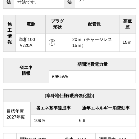
法
寸法です。
法
プラグ
高低
電源
配管長
施
形状
差
工
情
単相100
20ｍ（チャージレス
報
15ｍ
Ｖ/20A
15ｍ）
期間消費電力量
省エネ
情報
695kWh
[寒冷地仕様(暖房強化型)]
省エネ基準達成率
通年エネルギー消費効率
目標年度
2027年度
109％
6.8