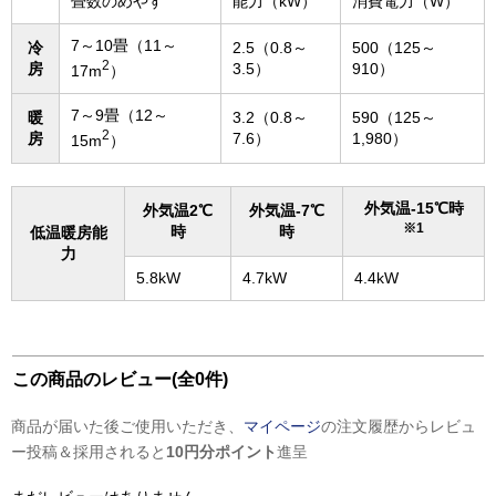
畳数のめやす
能力（kW）
消費電力（W）
7～10畳（11～
冷
2.5（0.8～
500（125～
2
房
3.5）
910）
17m
）
7～9畳（12～
暖
3.2（0.8～
590（125～
2
房
7.6）
1,980）
15m
）
外気温-15℃時
外気温2℃
外気温-7℃
※1
時
時
低温暖房能
力
5.8kW
4.7kW
4.4kW
この商品のレビュー(全0件)
商品が届いた後ご使用いただき、
マイページ
の注文履歴からレビュ
ー投稿＆採用されると
10円分ポイント
進呈