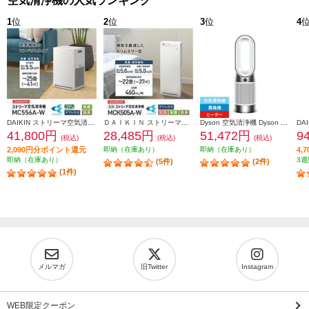
空気清浄機の人気ランキング
1
位
2
位
3
位
4
DAIKIN ストリーマ空気清浄機 25畳 ストリーマ アクティブプラズマイオン ホワイト MC556A-W
ＤＡＩＫＩＮ ストリーマ加湿空気清浄機 22畳 ストリーマ ホワイト MCK505A-W
Dyson 空気清浄機 Dyson Purifier Hot + Cool Gen1 空気清浄ファンヒーター 【ヒーター・扇風機・空気清浄機の1台3役/11畳/お手入れ簡単/ホワイト】 HP10WW
41,800円
28,485円
51,472円
9
(税込)
(税込)
(税込)
2,090円分ポイント還元
即納（在庫あり）
即納（在庫あり）
4,
即納（在庫あり）
3週
(5件)
(2件)
(1件)
メルマガ
旧Twitter
Instagram
WEB限定クーポン