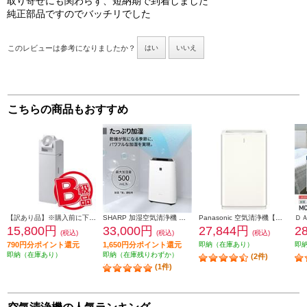
取り寄せにも関わらず、短納期で到着しました
純正部品ですのでバッチリでした
このレビューは参考になりましたか？
はい
いいえ
こちらの商品もおすすめ
【訳あり品】※購入前に下記注意事項ご確認ください アイリスオーヤマ 加湿空気清浄機 【空気清浄適用畳数25畳/加湿空気清浄適用畳数14畳/サーキュレーター付き/ホワイト】 JK-KCHA-A55-W
SHARP 加湿空気清浄機 適用畳数：空清23畳・加湿14畳 ホワイト系 KC-U50-W
Panasonic 空気清浄機【適用畳数:空清27畳/ナノイー/清潔HEPAフィルター/ホワイト】 F-PX60C-W
15,800円
33,000円
27,844円
2
(税込)
(税込)
(税込)
790円分ポイント還元
1,650円分ポイント還元
即納（在庫あり）
即
即納（在庫あり）
即納（在庫残りわずか）
(2件)
(1件)