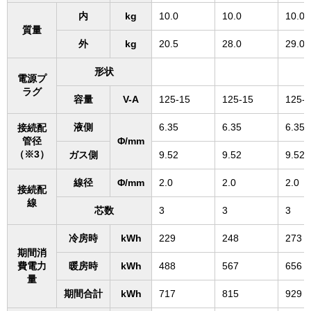
内
kg
10.0
10.0
10.0
質量
外
kg
20.5
28.0
29.0
形状
電源プ
ラグ
容量
V-A
125-15
125-15
125-
液側
6.35
6.35
6.35
接続配
管径
Φ/mm
（※3）
ガス側
9.52
9.52
9.52
線径
Φ/mm
2.0
2.0
2.0
接続配
線
芯数
3
3
3
冷房時
kWh
229
248
273
期間消
費電力
暖房時
kWh
488
567
656
量
期間合計
kWh
717
815
929