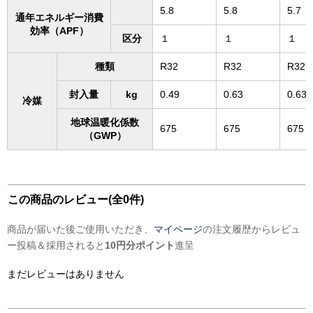
5.8
5.8
5.7
通年エネルギー消費
効率（APF）
区分
１
１
１
種類
R32
R32
R32
封入量
kg
0.49
0.63
0.63
冷媒
地球温暖化係数
675
675
675
（GWP）
この商品のレビュー(全0件)
商品が届いた後ご使用いただき、
マイページ
の注文履歴からレビュ
ー投稿＆採用されると
10円分ポイント
進呈
まだレビューはありません