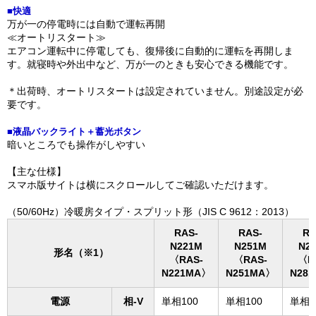
■快適
万が一の停電時には自動で運転再開
≪オートリスタート≫
エアコン運転中に停電しても、復帰後に自動的に運転を再開しま
す。就寝時や外出中など、万が一のときも安心できる機能です。
＊出荷時、オートリスタートは設定されていません。別途設定が必
要です。
■液晶バックライト＋蓄光ボタン
暗いところでも操作がしやすい
【主な仕様】
スマホ版サイトは横にスクロールしてご確認いただけます。
（50/60Hz）冷暖房タイプ・スプリット形（JIS C 9612：2013）
RAS-
RAS-
RA
N221M
N251M
N2
形名（※1）
〈RAS-
〈RAS-
〈R
N221MA〉
N251MA〉
N28
電源
相-V
単相100
単相100
単相1