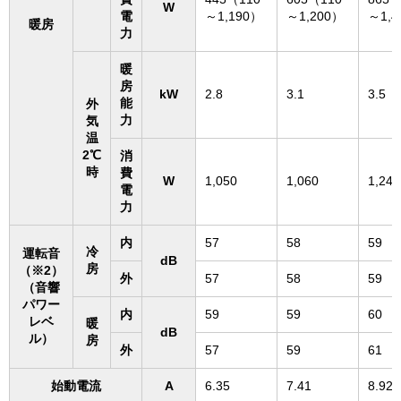
W
電
～1,190）
～1,200）
～1,4
暖房
力
暖
房
kW
2.8
3.1
3.5
能
外
力
気
温
2℃
消
時
費
W
1,050
1,060
1,240
電
力
内
57
58
59
冷
運転音
dB
房
（※2）
外
57
58
59
（音響
パワー
内
59
59
60
レベ
暖
dB
ル）
房
外
57
59
61
始動電流
A
6.35
7.41
8.92