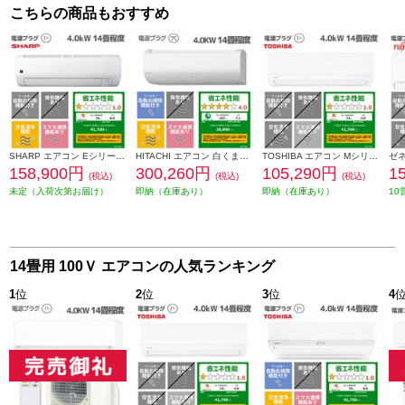
こちらの商品もおすすめ
SHARP エアコン Eシリーズ【主に14畳用/4.0kw/プラズマクラスター25000/100V/2026年モデル】 AY-U40E-ESET
HITACHI エアコン 白くまくん 14畳用[Xシリーズ/4.0KW/凍結洗浄/単相200V] RAS-XR4026D-W-ESET
TOSHIBA エアコン Mシリーズ【14畳用/4.0kw/100V/2026年モデル】 RAS-V401M-W-ESET
158,900円
300,260円
105,290円
1
(税込)
(税込)
(税込)
未定（入荷次第お届け）
即納（在庫あり）
即納（在庫あり）
10
14畳用 100Ｖ エアコンの人気ランキング
1
位
2
位
3
位
4