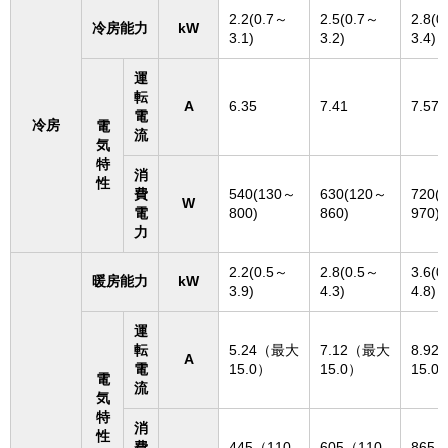
2.2(0.7～
2.5(0.7～
2.8(0
冷房能力
kW
3.1)
3.2)
3.4)
運
転
A
6.35
7.41
7.57
電
冷房
電
流
気
特
消
性
費
540(130～
630(120～
720(
W
電
800)
860)
970)
力
2.2(0.5～
2.8(0.5～
3.6(0
暖房能力
kW
3.9)
4.3)
4.8)
運
転
5.24（最大
7.12（最大
8.9
A
電
15.0）
15.0）
15.0
電
流
気
特
消
性
費
445（110
605（110
865（