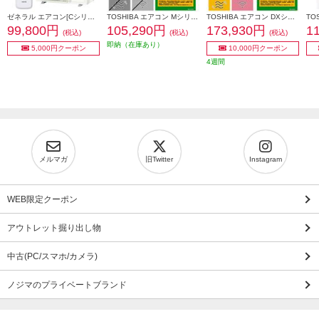
ゼネラル エアコン[Cシリーズ]【14畳用/4.0kw/100V/熱交換器加熱除菌/2025年モデル】 AS-C405S-W-ESET
TOSHIBA エアコン Mシリーズ【14畳用/4.0kw/100V/2026年モデル】 RAS-V401M-W-ESET
TOSHIBA エアコン DXシリーズ【14畳用/4.0kw/100V/2026年モデル】 RAS-V401DX-W-ESET
99,800円
105,290円
173,930円
1
(税込)
(税込)
(税込)
即納（在庫あり）
5,000円クーポン
10,000円クーポン
4週間
メルマガ
旧Twitter
Instagram
WEB限定クーポン
アウトレット掘り出し物
中古(PC/スマホ/カメラ)
ノジマのプライベートブランド