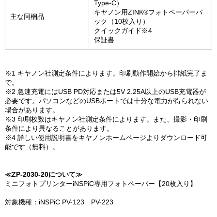
Type-C）
キヤノン用ZINK®フォトペーパーパ
主な同梱品
ック（10枚入り）
クイックガイド※4
保証書
※1 キヤノン社測定条件によります。印刷動作開始から排紙完了ま
で。
※2 急速充電にはUSB PD対応または5V 2.25A以上のUSB充電器が
必要です。パソコンなどのUSBポートでは十分な電力が得られない
場合があります。
※3 印刷枚数はキヤノン社測定条件によります。また、撮影・印刷
条件により異なることがあります。
※4 詳しい使用説明書をキヤノンホームページよりダウンロード可
能です（無料）。
≪ZP-2030-20について≫
ミニフォトプリンターiNSPiC専用フォトペーパー【20枚入り】
対象機種：iNSPiC PV-123 PV-223