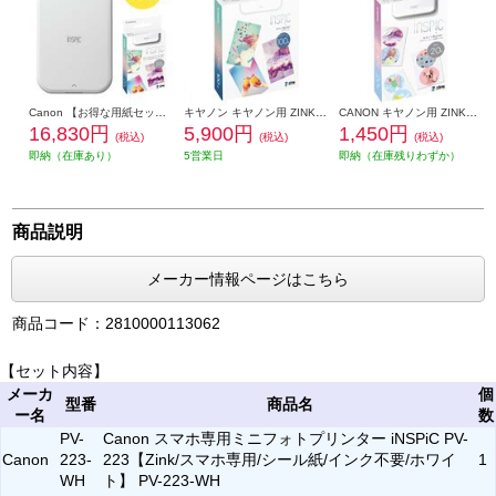
Canon 【お得な用紙セット】スマホ専用ミニフォトプリンター iNSPiC ホワイト PV-223WH-2030-ESET
キヤノン キヤノン用 ZINKフォトペーパー 100枚入り ZP-2030-100 ZP2030100
CANON キヤノン用 ZINKフォトペーパー 20枚入り ZP-2030-2C-20
16,830円
5,900円
1,450円
(税込)
(税込)
(税込)
即納（在庫あり）
5営業日
即納（在庫残りわずか）
商品説明
メーカー情報ページはこちら
商品コード：2810000113062
【セット内容】
メーカ
個
型番
商品名
ー名
数
PV-
Canon スマホ専用ミニフォトプリンター iNSPiC PV-
Canon
223-
223【Zink/スマホ専用/シール紙/インク不要/ホワイ
1
WH
ト】 PV-223-WH