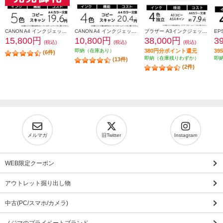
CANON A4 インクジェット複合機 PIXUS（ピクサス）【プリンター/ホワイト/コピー/スキャン/5色インク】 PIXUSTS7530WH
CANON A4 インクジェット複合機 PIXUS（ピクサス）【プリンター/ピンク/コピー/スキャン/4色インク】 PIXUSTS5430PK
ブラザー A3インクジェット複合機DCP-J7205CDWコピープリントスキャン自動両面印刷Wi-Fiビジネス DCP-J7205CDW
15,800円
10,800円
38,000円
3
(税込)
(税込)
(税込)
即納（在庫あり）
380円分ポイント還元
3
(6件)
即納（在庫残りわずか）
即
(13件)
(2件)
メルマガ
旧Twitter
Instagram
WEB限定クーポン
アウトレット掘り出し物
中古(PC/スマホ/カメラ)
ノジマのプライベートブランド