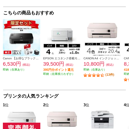
こちらの商品もおすすめ
Canon 【お得なブラックインクセット】PIXUSTS203 TS203-INK-ESET
EPSON エコタンク搭載モデル A4カラー複合機 ホワイト EW-M638T
CANON A4 インクジェット複合機 PIXUS（ピクサス）【プリンター/ピンク/コピー/スキャン/4色インク】 PIXUSTS5430PK
6,530円
39,500円
10,800円
8
(税込)
(税込)
(税込)
即納（在庫あり）
395円分ポイント還元
即納（在庫あり）
4
即納（在庫残りわずか）
即
(13件)
プリンタの人気ランキング
1
位
2
位
3
位
4