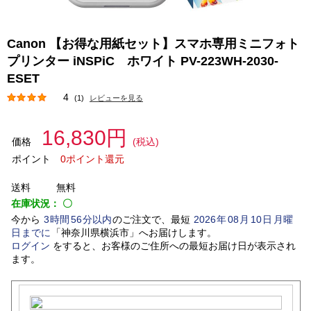
Canon 【お得な用紙セット】スマホ専用ミニフォト
プリンター iNSPiC ホワイト PV-223WH-2030-
ESET
4
(1)
レビューを見る
16,830円
価格
(税込)
ポイント
0ポイント還元
送料
無料
在庫状況：
〇
今から
3
時間
56
分以内
のご注文で、最短
2026
年
08
月
10
日
月曜
日
までに
「
神奈川県横浜市
」
へお届けします。
ログイン
をすると、お客様のご住所への最短お届け日が表示され
ます。