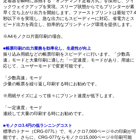
定着器を瞬時に加熱する「オンデマンド定着方式」を採用し、クイ
ックウェイクアップを実現。スリープ状態からでもプリンターが素
早く立ち上がり出力を開始します。ファーストプリントは最短で7.4
秒以下※を実現し、急な出力にもスピーディーに対応。省電力とス
ピード出力を両立し、効率的なプリンティング環境を提供します。
※A4モノクロ片面印刷の場合。
■帳票印刷の出力業務を効率化し、生産性が向上
振り込み用紙などの帳票印刷をスピーディに行います。「少数高
速」モードと大量印刷に適した「一定速度」モードがあり、用途に
応じて、ユーザーモードで変更可能です。
「少数高速」モード
少量の帳票を繰り返し印刷する時にお勧めです。
※用紙サイズによって徐々にプリント速度が低下します。
「一定速度」モード
連続して大量の印刷する時にお勧めです。
■モノクロ3.4円の低ランニングコスト
標準のトナー（CRG-077L）で、モノクロ7,000ページ※の印刷が可
能です。さらに、CRG-077ならモノクロ15,000ページ※印刷可能