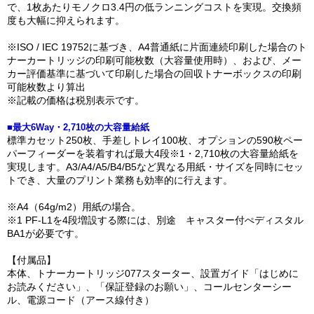
で、1枚あたりモノクロ3.4円の低ランニングコストを実現。交換頻
度も大幅に抑えられます。
※ISO / IEC 19752に基づき、A4普通紙に片面連続印刷した場合のト
ナーカートリッジの印刷可能枚数（大容量使用時）、および、メー
カー評価基準に基づいて印刷した場合の回収トナーボックスの印刷
可能枚数より算出
※記載の価格は税別表示です。
■最大6Way・2,710枚の大容量給紙
標準カセット250枚、手差しトレイ100枚、オプションの590枚ペー
パーフィーダーを装着すれば最大4段※1・2,710枚の大容量給紙を
実現します。A3/A4/A5/B4/B5など異なる用紙・サイズを同時にセッ
トでき、大量のプリント業務も効率的に行えます。
※A4（64g/m2）用紙の場合。
※1 PF-L1を4段増設する際には、別途 キャスター付ぺディスタル
BA1が必要です。
【付属品】
本体、トナーカートリッジ077スターター、設置ガイド「はじめに
お読みください」、「保証登録のお願い」、コールセンターシー
ル、電源コード（アース線付き）