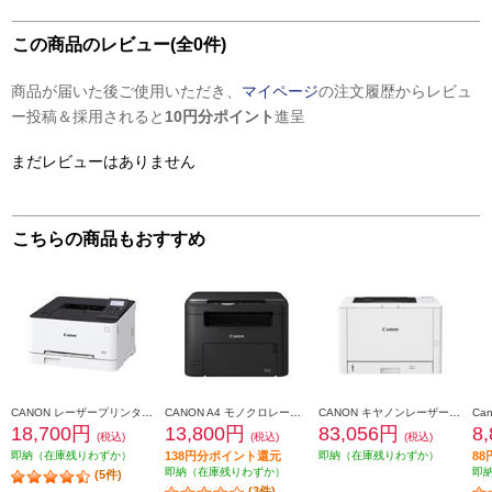
この商品のレビュー(全0件)
商品が届いた後ご使用いただき、
マイページ
の注文履歴からレビュ
ー投稿＆採用されると
10円分ポイント
進呈
まだレビューはありません
こちらの商品もおすすめ
CANON レーザープリンター LBP621C
CANON A4 モノクロレーザービームプリンタ複合機 Satera(サテラ)【プリンター/コピー/スキャナー/タッチパネル搭載/両面印刷対応/無線LAN搭載】 MF272DW
CANON キヤノンレーザービームプリンター Satera LBP811C
18,700円
13,800円
83,056円
8
(税込)
(税込)
(税込)
即納（在庫残りわずか）
138円分ポイント還元
即納（在庫残りわずか）
8
即納（在庫残りわずか）
即
(5件)
(3件)