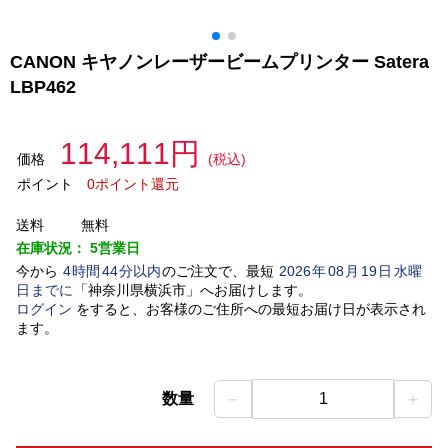
CANON キヤノンレーザービームプリンター Satera
LBP462
114,111円
価格
(税込)
ポイント
0ポイント還元
送料
無料
在庫状況：
5営業日
今から
4
時間
44
分以内
のご注文で、最短
2026
年
08
月
19
日
水曜
日
までに
「
神奈川県横浜市
」
へお届けします。
ログイン
をすると、お客様のご住所への最短お届け日が表示され
ます。
－
＋
数量
1