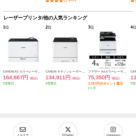
レーザープリンタ/他の人気ランキング
1
位
2
位
3
位
4
CANON A3 カラーレーザービームプリンター Satera(サテラ)【大容量給紙/カラー・モノクロ46枚/1分の高速プリント/無線LAN搭載】★大型配送対象商品 LBP862CI
CANON キヤノンレーザービームプリンター Satera LBP732CI
ブラザー A4カラーレーザー複合機MFC-L8730CDWコピープリントスキャンFAX自動両面印刷有線/無線LAN MFC-L8730CDW
164,667円
134,911円
75,350円
1
(税込)
(税込)
(税込)
5営業日
5営業日
3,767円分ポイント還元
5営
2ヶ月
メルマガ
旧Twitter
Instagram