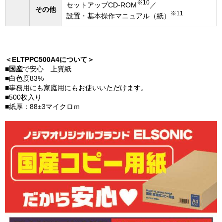
※10
セットアップCD-ROM
／
その他
※11
設置・基本操作マニュアル（紙）
＜ELTPPC500A4について＞
■
国産
で安心 上質紙
■白色度83%
■事務用にも家庭用にもお使いいただけます。
■500枚入り
■紙厚：88±3マイクロｍ