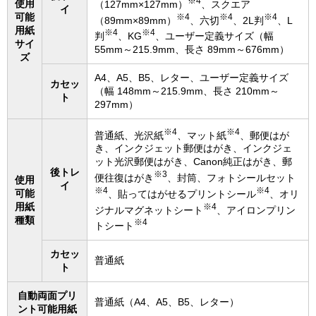
※4
使用
（127mm×127mm）
、スクエア
イ
可能
※4
※4
※4
（89mm×89mm）
、六切
、2L判
、L
用紙
※4
※4
判
、KG
、ユーザー定義サイズ（幅
サイ
55mm～215.9mm、長さ 89mm～676mm）
ズ
A4、A5、B5、レター、ユーザー定義サイズ
カセッ
（幅 148mm～215.9mm、長さ 210mm～
ト
297mm）
※4
※4
普通紙、光沢紙
、マット紙
、郵便はが
き、インクジェット郵便はがき、インクジェ
ット光沢郵便はがき、Canon純正はがき、郵
後トレ
※3
便往復はがき
、封筒、フォトシールセット
使用
イ
※4
※4
可能
、貼ってはがせるプリントシール
、オリ
用紙
※4
ジナルマグネットシート
、アイロンプリン
種類
※4
トシート
カセッ
普通紙
ト
自動両面プリ
普通紙（A4、A5、B5、レター）
ント可能用紙