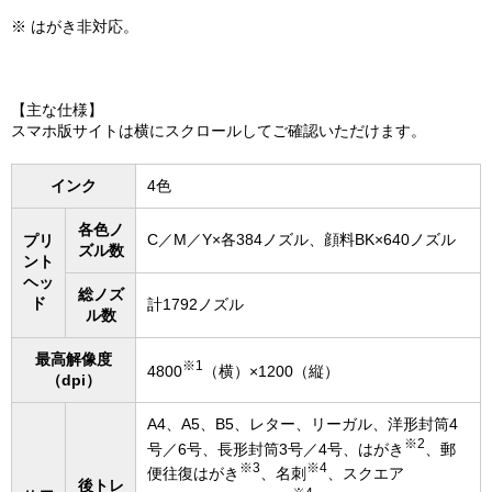
※ はがき非対応。
【主な仕様】
スマホ版サイトは横にスクロールしてご確認いただけます。
インク
4色
各色ノ
C／M／Y×各384ノズル、顔料BK×640ノズル
プリ
ズル数
ント
ヘッ
総ノズ
ド
計1792ノズル
ル数
最高解像度
※1
4800
（横）×1200（縦）
（dpi）
A4、A5、B5、レター、リーガル、洋形封筒4
※2
号／6号、長形封筒3号／4号、はがき
、郵
※3
※4
便往復はがき
、名刺
、スクエア
後トレ