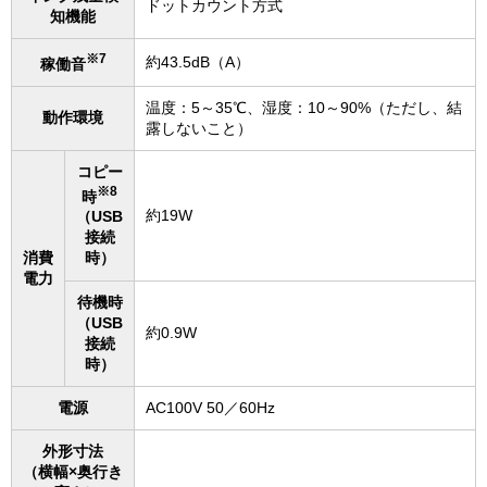
ドットカウント方式
知機能
※7
約43.5dB（A）
稼働音
温度：5～35℃、湿度：10～90%（ただし、結
動作環境
露しないこと）
コピー
※8
時
約19W
（USB
接続
消費
時）
電力
待機時
（USB
約0.9W
接続
時）
電源
AC100V 50／60Hz
外形寸法
（横幅×奥行き