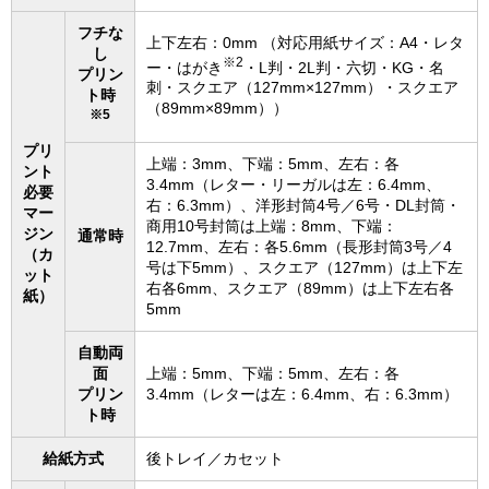
フチな
上下左右：0mm （対応用紙サイズ：A4・レタ
し
※2
ー・はがき
・L判・2L判・六切・KG・名
プリン
刺・スクエア（127mm×127mm）・スクエア
ト時
（89mm×89mm））
※5
プリ
上端：3mm、下端：5mm、左右：各
ント
3.4mm（レター・リーガルは左：6.4mm、
必要
右：6.3mm）、洋形封筒4号／6号・DL封筒・
マー
商用10号封筒は上端：8mm、下端：
ジン
通常時
12.7mm、左右：各5.6mm（長形封筒3号／4
（カ
号は下5mm）、スクエア（127mm）は上下左
ット
右各6mm、スクエア（89mm）は上下左右各
紙）
5mm
自動両
面
上端：5mm、下端：5mm、左右：各
プリン
3.4mm（レターは左：6.4mm、右：6.3mm）
ト時
給紙方式
後トレイ／カセット