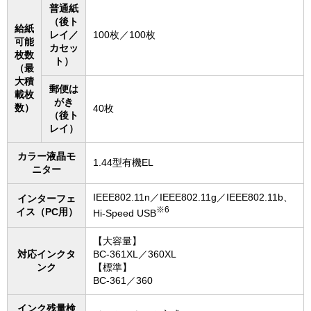
普通紙
（後ト
給紙
レイ／
100枚／100枚
可能
カセッ
枚数
ト）
（最
大積
郵便は
載枚
がき
数）
40枚
（後ト
レイ）
カラー液晶モ
1.44型有機EL
ニター
IEEE802.11n／IEEE802.11g／IEEE802.11b、
インターフェ
※6
イス（PC用）
Hi-Speed USB
【大容量】
対応インクタ
BC-361XL／360XL
ンク
【標準】
BC-361／360
インク残量検