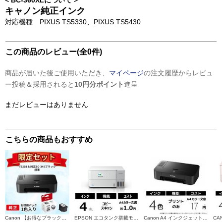
< BC-360XLについて >
キャノン純正インク
対応機種 PIXUS TS5330、PIXUS TS5430
この商品のレビュー(全0件)
商品が届いた後ご使用いただき、
マイページ
の注文履歴からレビュ
ー投稿＆採用されると
10円分ポイント
進呈
まだレビューはありません
こちらの商品もおすすめ
Canon 【お得なブラックインクセット】PIXUSTS203 TS203-INK-ESET
EPSON エコタンク搭載モデル A4カラー複合機 ホワイト EW-M638T
Canon A4 インクジェットプリンター PIXUS(ピクサス) 【4色インク/ブラック】 PIXUSTS203