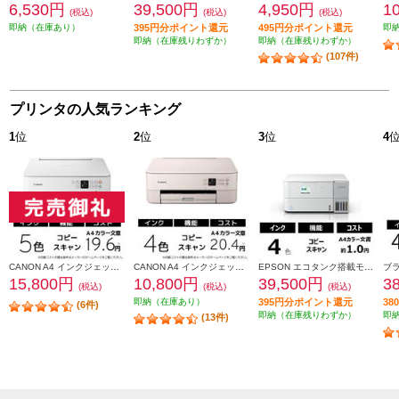
6,530円
39,500円
4,950円
1
(税込)
(税込)
(税込)
即納（在庫あり）
395円分ポイント還元
495円分ポイント還元
即
即納（在庫残りわずか）
即納（在庫残りわずか）
(107件)
プリンタの人気ランキング
1
位
2
位
3
位
4
CANON A4 インクジェット複合機 PIXUS（ピクサス）【プリンター/ホワイト/コピー/スキャン/5色インク】 PIXUSTS7530WH
CANON A4 インクジェット複合機 PIXUS（ピクサス）【プリンター/ピンク/コピー/スキャン/4色インク】 PIXUSTS5430PK
EPSON エコタンク搭載モデル A4カラー複合機 ホワイト EW-M638T
15,800円
10,800円
39,500円
3
(税込)
(税込)
(税込)
即納（在庫あり）
395円分ポイント還元
3
(6件)
即納（在庫残りわずか）
即
(13件)