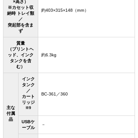
×高さ）
※カセット収
約403×315×148（mm）
納時 トレイ類
／
突起部を含ま
ず
質量
（プリントヘ
ッド、インク
約6.3kg
タンクを含
む）
インク
タンク
／
BC-361／360
カート
リッジ
主な
※9
付属
品
USBケ
－
ーブル