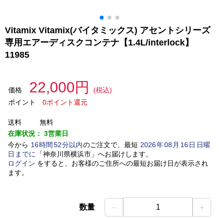
Vitamix Vitamix(バイタミックス) アセントシリーズ
専用エアーディスクコンテナ【1.4L/interlock】
11985
22,000円
価格
(税込)
ポイント
0ポイント還元
送料
無料
在庫状況：
3営業日
今から
16
時間
52
分以内
のご注文で、最短
2026
年
08
月
16
日
日曜
日
までに
「
神奈川県横浜市
」
へお届けします。
ログイン
をすると、お客様のご住所への最短お届け日が表示され
ます。
－
＋
数量
1