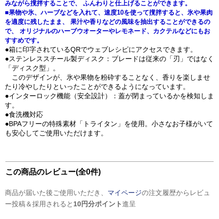
みながら撹拌することで、 ふんわりと仕上げることができます。
■果物や氷、ハーブなどを入れて、速度10を使って撹拌すると、氷や果肉
を適度に残したまま、 果汁や香りなどの風味を抽出することができるの
で、 オリジナルのハーブウオーターやレモネード、カクテルなどにもお
すすめです。
●箱に印字されているQRでウェブレシピにアクセスできます。
●ステンレススチール製ディスク：ブレードは従来の「刃」ではなく
「ディスク型」。
このデザインが、氷や果物を粉砕することなく、香りを楽しませ
たり冷やしたりといったことができるようになっています。
●インターロック機能（安全設計）：蓋が閉まっているかを検知しま
す。
●食洗機対応
●BPAフリーの特殊素材「トライタン」を使用。小さなお子様がいて
も安心してご使用いただけます。
この商品のレビュー(全0件)
商品が届いた後ご使用いただき、
マイページ
の注文履歴からレビュ
ー投稿＆採用されると
10円分ポイント
進呈