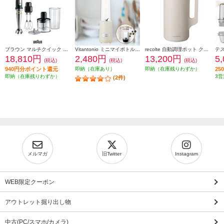
ブラウン マルチクイック 7 ハンドブレンダー [1台6役/400W/おろしディスク付/お手入れラク/時短/ブラックシルバー] MQ7035XBG
Vitantonio ミニマイボトルブレンダー ミルク VBL-6-MK
recolte 自動調理ポット クリームホワイト RSY-2W
18,810円
2,480円
13,200円
5
(税込)
(税込)
(税込)
940円分ポイント還元
即納（在庫あり）
即納（在庫残りわずか）
2
即納（在庫残りわずか）
3営
(2件)
メルマガ
旧Twitter
Instagram
WEB限定クーポン
アウトレット掘り出し物
中古(PC/スマホ/カメラ)