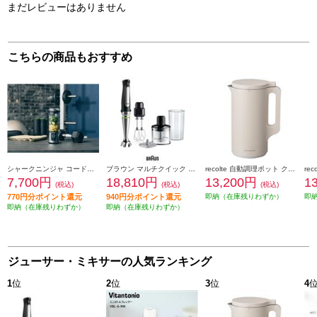
まだレビューはありません
こちらの商品もおすすめ
シャークニンジャ コードレスミキサー Ninja Blast(ニンジャブラスト)【約470ml/充電式コードレスタイプ/ブラック】 BC151JBK
ブラウン マルチクイック 7 ハンドブレンダー [1台6役/400W/おろしディスク付/お手入れラク/時短/ブラックシルバー] MQ7035XBG
recolte 自動調理ポット クリームホワイト RSY-2W
7,700円
18,810円
13,200円
1
(税込)
(税込)
(税込)
770円分ポイント還元
940円分ポイント還元
即納（在庫残りわずか）
即
即納（在庫残りわずか）
即納（在庫残りわずか）
ジューサー・ミキサーの人気ランキング
1
位
2
位
3
位
4