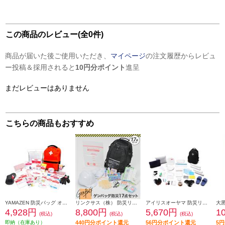
この商品のレビュー(全0件)
商品が届いた後ご使用いただき、
マイページ
の注文履歴からレビュ
ー投稿＆採用されると
10円分ポイント
進呈
まだレビューはありません
こちらの商品もおすすめ
YAMAZEN 防災バッグ オレンジ YBG-30R
リンクサス（株） 防災リュック リンクサス ゲンバッグ防災17点セット GB-BS01
アイリスオーヤマ 防災リュックセット３３点 BRS-33
4,928円
8,800円
5,670円
1
(税込)
(税込)
(税込)
即納（在庫あり）
440円分ポイント還元
56円分ポイント還元
5