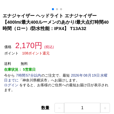
エナジャイザー ヘッドライト エナジャイザー
【400lm/最大400ルーメンのあかり/最大点灯時間40
時間（ロー）/防水性能：IPX4】 T13A32
2,170円
価格
(税込)
ポイント
108ポイント還元
送料
無料
在庫状況：
5営業日
今から
7
時間
57
分以内
のご注文で、最短
2026
年
08
月
19
日
水曜
日
までに
「
神奈川県横浜市
」
へお届けします。
ログイン
をすると、お客様のご住所への最短お届け日が表示され
ます。
－
＋
数量
1