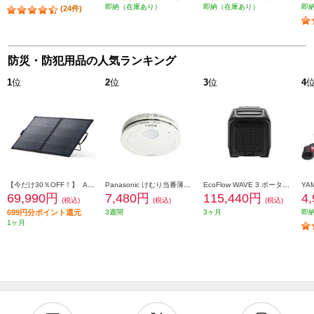
即納（在庫あり）
即納（在庫あり）
即
(24件)
防災・防犯用品の人気ランキング
1
位
2
位
3
位
4
【今だけ30％OFF！】 Anker ソーラーパネル Solix PS200 Dual Portable Solar Panel【出力最大200W/重さ4.8kg/アルミフレーム/10年使える長寿命】 AS320011
Panasonic けむり当番薄型2種 ホワイト(電池式/ワイヤレス連動子機/あかり付)ブリスタパック SHK74202P
EcoFlow WAVE 3 ポータブルエアコン 自動/冷房/暖房/除湿機能搭載 EFWAVE3-JP-NBOX
69,990円
7,480円
115,440円
4
(税込)
(税込)
(税込)
699円分ポイント還元
3週間
3ヶ月
即
1ヶ月