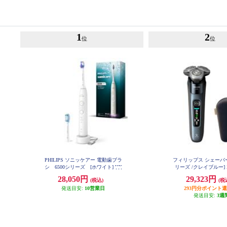
1
2
位
位
PHILIPS ソニッケアー 電動歯ブラ
フィリップス シェーバー [
シ 6500シリーズ [ホワイト] HX
リーズ /クレイブルー] X
7410-09
28,050円
29,323円
(税込)
(税
発送目安:
10営業日
293円分ポイント
発送目安:
3週