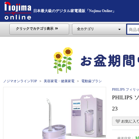
日本最大級のデジタル家電通販「Nojima Online」
クリックでカテゴリ表示
全カテゴリ
ノジマオンラインTOP
美容家電・健康家電
電動歯ブラシ
PHILIPS フィリ
PHILIP
23
1
発送目安：