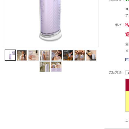
今
す
9
価格：
還
ま
支払方法：
こ