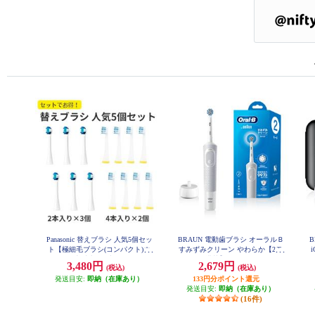
Panasonic 替えブラシ 人気5個セッ
BRAUN 電動歯ブラシ オーラルＢ
B
ト【極細毛ブラシ(コンパクト)ホ
すみずみクリーン やわらか【2モ
ワイト 6本/山切りブラシVヘッド
ード搭載】 D1004132WT
ッ
3,480円
2,679円
(税込)
(税込)
8本】 EW0800-09104CW-ESET
発送目安:
即納（在庫あり）
133円分ポイント還元
発送目安:
即納（在庫あり）
(16件)