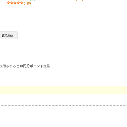
(3件)
返品特約
採用されると
10円分ポイント
進呈