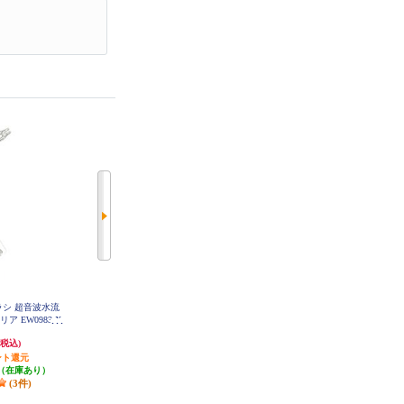
えブラシ 超音波水流
Panasonic 替えブラシ ドルツ専用
Panasonic 替えブラシ ドルツ専用
リア EW0983-X
極細毛ブラシ(コンパクト)ホワイ
極細毛ブラシ(コンパクト)黒 2本入
EW0800-K
ト 2本入 EW0800-W
763円
763円
(税込)
(税込)
(税込)
ント還元
発送目安:
即納（在庫あり）
発送目安:
即納（在庫あり）
（在庫あり）
(39件)
(7件)
(3件)