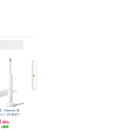
6
7
位
位
位
anasonic 音
【クーポン対象外】 Panasonic 音
BRAUN 電動歯ブラシ オーラルＢ
ドルツ【W音波振
波電動歯ブラシ ドルツ【W音波振
iOシリーズ iO5【5モード/AIブラ
フィットブラシ/
動歯ブラシ/歯間フィットブラシ/
ッシングガイド/アプリ連携】 IOG
円
35,640円
19,850円
(税込)
(税込)
(税込)
52J62KBK
-DP38-W
ディープブルー】 EW-DP58-A
:
4週間
発送目安:
3週間
992円分ポイント還元
(1件)
発送目安:
即納（在庫残りわず