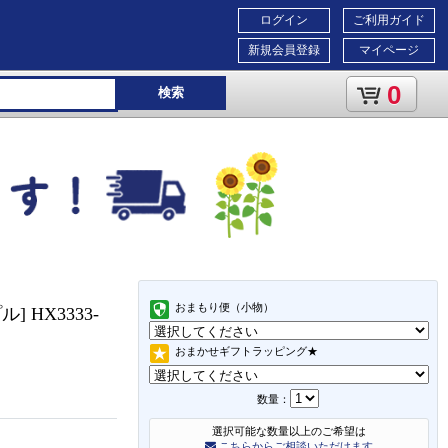
ログイン
ご利用ガイド
新規会員登録
マイページ
0
検索
おまもり便（小物）
 HX3333-
おまかせギフトラッピング★
数量：
選択可能な数量以上のご希望は
こちらからご相談いただけます