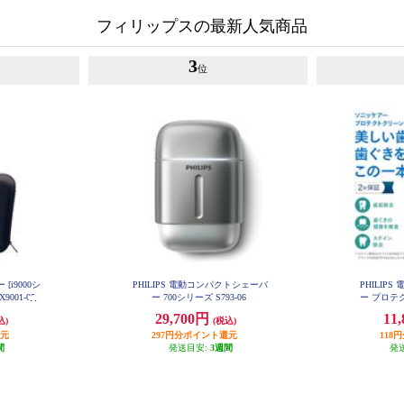
フィリップスの最新人気商品
3
位
i9000シ
PHILIPS 電動コンパクトシェーバ
PHILIP
9001-05
ー 700シリーズ S793-06
ー プロテ
ホワイト
29,700円
11
込)
(税込)
還元
297円分ポイント還元
118
間
発送目安:
3週間
発