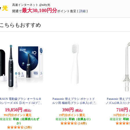
高速インターネット @nifty光
最大30,100円分
開通で
ポイント進呈 [
詳細
]
こちらもおすすめ
RAUN 電動歯ブラシ オーラルＢ
Panasonic 替えブラシ ポケットド
Panasonic 替
iOシリーズ iO5【5モード/AIブラ
ルツ用 極細毛ブラシ (2本入) 白 E
ノズル(2本入り) ク
W0968-W
シングガイド/アプリ連携】 IOG
19,850円
390円
710円
(税込)
(税込)
52J62KBK
992円分ポイント還元
19円分ポイント還元
35円分ポイ
発送目安:
即納（在庫残りわず
発送目安:
即納（在庫あり）
発送目安:
即納
か）
(14件)
(2件)