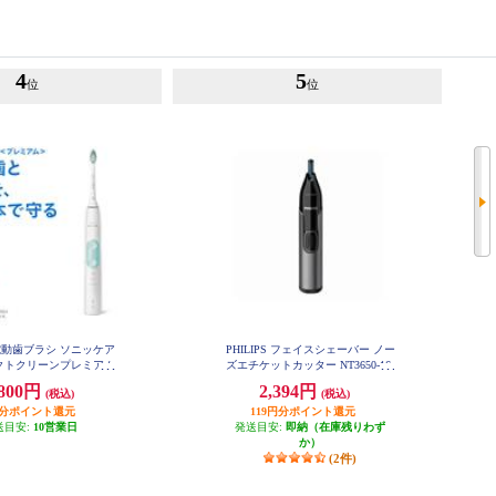
4
5
位
位
S 電動歯ブラシ ソニッケア
PHILIPS フェイスシェーバー ノー
クトクリーンプレミアム
ズエチケットカッター NT3650-16
ミント HX6857-31
,800円
2,394円
(税込)
(税込)
円分ポイント還元
119円分ポイント還元
送目安:
10営業日
発送目安:
即納（在庫残りわず
か）
(2件)