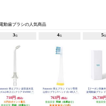
電動歯ブラシの人気商品
3
4
5
位
位
Panasonic 替えブラシ 超音波水流
Panasonic 替えブラシ ドルツ専用
【クーポン対象外】 P
ズル(2本入り) クリア EW0983-X
山切りブラシVヘッド 白 4本入 E
波電動歯ブラシ 
W09104C-W
動歯ブラシ/歯間
710円
763円
26,730
(税込)
(税込)
ホワイト】 EW
35円分ポイント還元
発送目安:
即納（在庫あり）
発送目安
発送目安:
即納（在庫あり）
(33件)