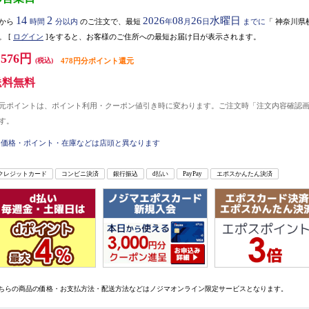
14
2
2026
08
26
水曜日
から
時間
分以内
のご注文で、最短
年
月
日
までに
「
神奈川県
。
[
ログイン
]をすると、お客様のご住所への最短お届け日が表示されます。
,576円
(税込)
478円分ポイント還元
送料無料
元ポイントは、ポイント利用・クーポン値引き時に変わります。ご注文時「注文内容確認
す。
価格・ポイント・在庫などは店頭と異なります
クレジットカード
コンビニ決済
銀行振込
d払い
PayPay
エポスかんたん決済
ちらの商品の価格・お支払方法・配送方法などはノジマオンライン限定サービスとなります。