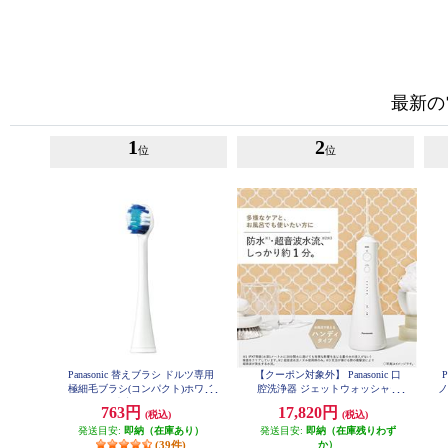
最新の
1
2
位
位
Panasonic 替えブラシ ドルツ専用
【クーポン対象外】 Panasonic 口
極細毛ブラシ(コンパクト)ホワイ
腔洗浄器 ジェットウォッシャー
ノ
ト 2本入 EW0800-W
ドルツ EW-DJ55-W
763円
17,820円
(税込)
(税込)
発送目安:
即納（在庫あり）
発送目安:
即納（在庫残りわず
(39件)
か）