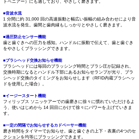
トベニアー）にも適しており、やさしく磨きます。
■音波水流
1 分間に約 31,000 回の高速振動と幅広い振幅の組み合わせにより音
波水流を発生。歯間と歯肉縁もしっかりとやさしく磨きます。
■過圧防止センサー機能
歯と歯ぐきへの圧力を感知。ハンドルに振動で伝えて、歯と歯ぐき
をやさしくブラッシングできます。
■ブラシヘッド交換お知らせ機能
ブラシヘッドには毎回のブラッシング時間とブラシ圧が記録され、
交換時期になるとハンドル下部にあるお知らせランプが光り、ブラ
シヘッド交換のタイミングをお知らせします（RFID内蔵ブラシヘッ
ドを使用した場合）。
■イージースタート機能
フィリップス ソニッケアーでの歯磨きに徐々に慣れていただけるよ
う、使いはじめから 14 回目にかけて徐々にパワーを上げていきま
す。
■一定の間隔でお知らせするカドペーサー機能
磨き時間をタイマーでお知らせ。歯と歯ぐきの上下・表裏の4つのセ
クションを均等にブラッシングできます。