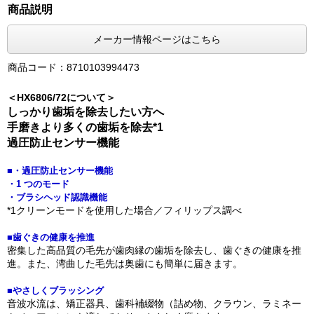
商品説明
メーカー情報ページはこちら
商品コード：8710103994473
＜HX6806/72について＞
しっかり歯垢を除去したい方へ
手磨きより多くの歯垢を除去*1
過圧防止センサー機能
■・過圧防止センサー機能
・1 つのモード
・ブラシヘッド認識機能
*1クリーンモードを使用した場合／フィリップス調べ
■歯ぐきの健康を推進
密集した高品質の毛先が歯肉縁の歯垢を除去し、歯ぐきの健康を推
進。また、湾曲した毛先は奥歯にも簡単に届きます。
■やさしくブラッシング
音波水流は、矯正器具、歯科補綴物（詰め物、クラウン、ラミネー