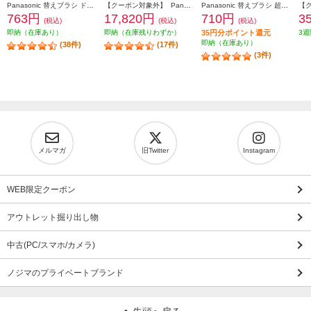
Panasonic 替えブラシ ドルツ専用 極細毛ブラシ(コンパクト)ホワイト 2本入 EW0800-W
【クーポン対象外】 Panasonic 口腔洗浄器 ジェットウォッシャー ドルツ EW-DJ55-W
Panasonic 替えブラシ 超音波水流ノズル(2本入り) クリア EW0983-X
763円
17,820円
710円
3
(税込)
(税込)
(税込)
即納（在庫あり）
即納（在庫残りわずか）
35円分ポイント還元
3週
即納（在庫あり）
(38件)
(17件)
(3件)
メルマガ
旧Twitter
Instagram
WEB限定クーポン
アウトレット掘り出し物
中古(PC/スマホ/カメラ)
ノジマのプライベートブランド