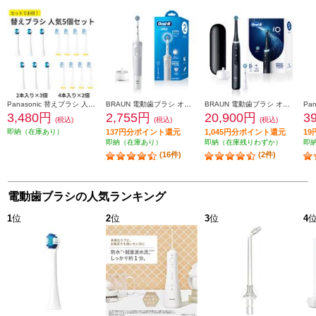
Panasonic 替えブラシ 人気5個セット【極細毛ブラシ(コンパクト)ホワイト 6本/山切りブラシVヘッド 8本】 EW0800-09104CW-ESET
BRAUN 電動歯ブラシ オーラルＢ すみずみクリーン やわらか【2モード搭載】 D1004132WT
BRAUN 電動歯ブラシ オーラルＢ iOシリーズ iO5【5モード/AIブラッシングガイド/アプリ連携】 IOG52J62KBK
3,480円
2,755円
20,900円
3
(税込)
(税込)
(税込)
即納（在庫あり）
137円分ポイント還元
1,045円分ポイント還元
1
即納（在庫あり）
即納（在庫残りわずか）
即
(16件)
(2件)
電動歯ブラシの人気ランキング
1
位
2
位
3
位
4