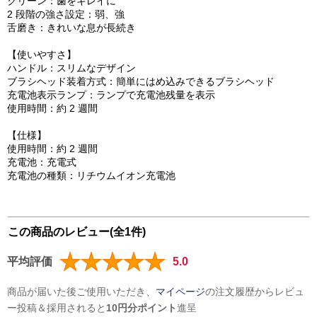
クリーン：歯をキレイに
2 段階の強さ設定：弱、強
舌磨き：きれいな息が長続き
【使いやすさ】
ハンドル：スリムなデザイン
ブラシヘッド装着方式：簡単にはめ込みできるブラシヘッド
充電池表示ランプ：ランプで充電池残量を表示
使用時間：約 2 週間
【仕様】
使用時間：約 2 週間
充電池：充電式
充電池の種類：リチウムイオン充電池
この商品のレビュー(全1件)
平均評価
5.0
商品が届いた後ご使用いただき、
マイページ
の注文履歴からレビュ
ー投稿＆採用されると
10円分ポイント
進呈