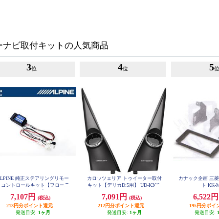
ーナビ取付キットの人気商品
3
4
5
位
位
ALPINE 純正ステアリングリモー
カロッツェリア トゥイーター取付
カナック企画 三
トコントロールキット【フローテ
キット【デリカD:5用】 UD-K306
ト KK-
ングビッグDA専用】 KTX-G601
7,107円
7,091円
6,522
(税込)
(税込)
R
213円分ポイント還元
212円分ポイント還元
195円分ポイ
発送目安:
1ヶ月
発送目安:
1ヶ月
発送目安: