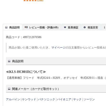
(1件)
商品説明
レビュー投稿・評価(0件)
延長保証
発送目安
商品コード：
4997212070586
商品が届いた後ご使用いただき、
マイページ
の注文履歴からレビュー投稿＆
商品説明
≪KLS-HC801Dについて≫
【適用車種】フリード 年式H24/4～H28/9 、オデッセイ 年式H29/11～現在（
関連メーカー（カーナビ取付キット）
アルパイン
|
ケンウッド
|
パナソニック
|
パイオニア
|
ヤック
|
ソーリン