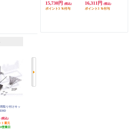
15,730円
16,311円
(税込)
(税込)
ポイント
3
％付与
ポイント
3
％付与
6
7
位
位
位
菱用取り付けキッ
カロッツェリア ダイハツ タフト
KENWOOD ホンダフリード用取付
M39D
用 ダイレクト接続用取付キット K
キット UA-H93D
J-D211DK
円
6,522円
5,760円
(税込)
(税込)
(税込)
ント還元
195円分ポイント還元
172円分ポイント還元
10営業日
発送目安:
10営業日
発送目安:
即納（在庫残りわず