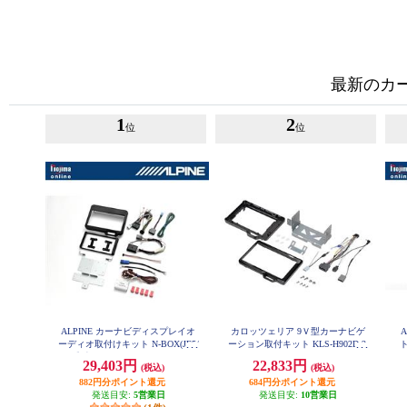
最新のカ
1
2
位
位
ALPINE カーナビディスプレイオ
カロッツェリア 9Ｖ型カーナビゲ
ーディオ取付けキット N-BOX(JF5/
ーション取付キット KLS-H902D-2
6系)専用 KTX-XF11-NB-56-NR
ィ
29,403円
22,833円
(税込)
(税込)
882円分ポイント還元
684円分ポイント還元
発送目安:
5営業日
発送目安:
10営業日