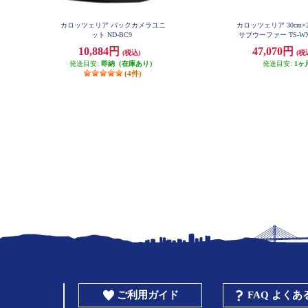
カロッツェリア バックカメラユニ
カロッツェリア 30cm
ット ND-BC9
サブウーファー TS-WX
10,884円
47,070円
(税込)
(税
発送目安:
即納（在庫あり）
発送目安:
1ヶ
(4件)
ご利用ガイド
FAQ よく