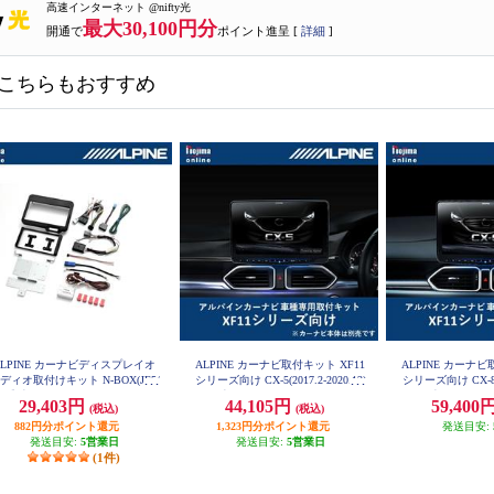
高速インターネット @nifty光
最大30,100円分
開通で
ポイント進呈 [
詳細
]
こちらもおすすめ
ALPINE カーナビディスプレイオ
ALPINE カーナビ取付キット XF11
ALPINE カーナビ
ディオ取付けキット N-BOX(JF5/
シリーズ向け CX-5(2017.2-2020.12)
シリーズ向け CX-8(20
6系)専用 KTX-XF11-NB-56-NR
専用 KTX-XF11-CX5-KF
2)専用 KTX-XF
29,403円
44,105円
59,400
(税込)
(税込)
882円分ポイント還元
1,323円分ポイント還元
発送目安:
発送目安:
5営業日
発送目安:
5営業日
(1件)