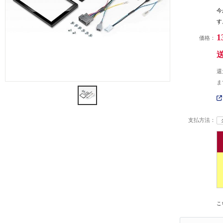
今
す
1
価格：
還
ま
支払方法：
こ