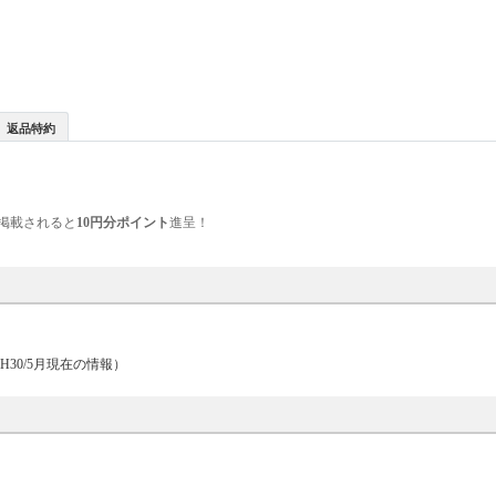
返品特約
掲載されると
10円分ポイント
進呈！
H30/5月現在の情報）