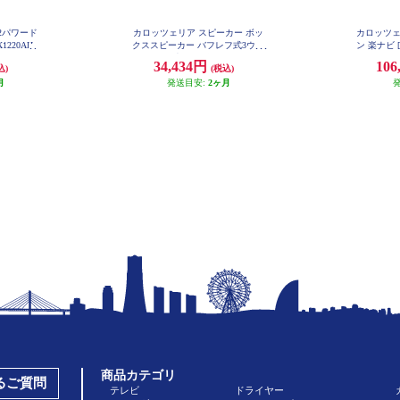
×2パワード
カロッツェリア スピーカー ボッ
カロッツェ
1220AH
クススピーカー バフレフ式3ウェ
ン 楽ナビ [
イ レトロ 光るロゴ ヤングタイマ
arPlay An
34,434円
106
込)
(税込)
ー TS-X40
D/Bluet
月
発送目安:
2ヶ月
体型メモリー
商品カテゴリ
あるご質問
テレビ
ドライヤー