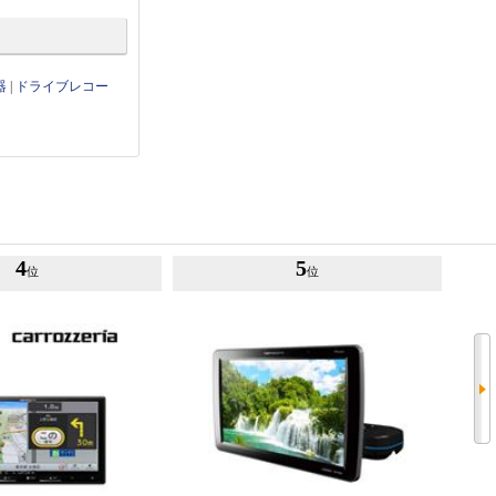
器
|
ドライブレコー
4
5
位
位