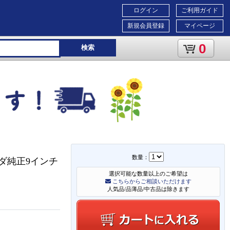
ログイン
ご利用ガイド
新規会員登録
マイページ
0
検索
数量：
ダ純正9インチ
選択可能な数量以上のご希望は
こちらからご相談いただけます
人気品/品薄品/中古品は除きます