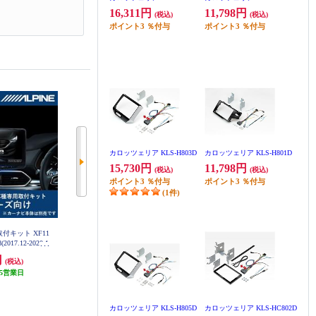
16,311円
11,798円
(税込)
(税込)
ポイント
3
％付与
ポイント
3
％付与
カロッツェリア KLS-H803D
カロッツェリア KLS-H801D
15,730円
11,798円
(税込)
(税込)
ポイント
3
％付与
ポイント
3
％付与
(1件)
取付キット XF11
ALPINE カーナビ取付キット 7Wシ
日東工業 カナック企画 ハスラ
17.12-2020.1
リーズ向け ノア/ヴォクシー/エス
ー/ワゴンR/パレット/ラパン等ス
11-CX8-KG
クァイア(2014.1-現在)専用 KTX-7
ズキ2DIN汎用キット NKK-S71D
円
4,411円
3,812円
(税込)
(税込)
(税込)
W-NVE-80
5営業日
132円分ポイント還元
114円分ポイント還元
発送目安:
5営業日
発送目安:
5営業日
カロッツェリア KLS-H805D
カロッツェリア KLS-HC802D