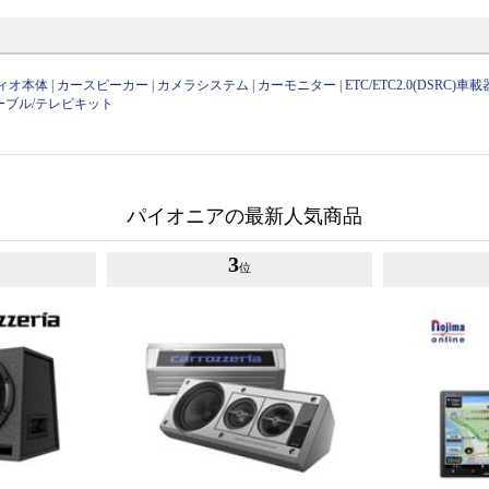
ィオ本体
|
カースピーカー
|
カメラシステム
|
カーモニター
|
ETC/ETC2.0(DSRC)車載
ーブル/テレビキット
パイオニアの最新人気商品
3
位