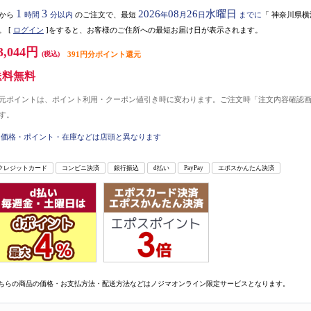
1
3
2026
08
26
水曜日
から
時間
分以内
のご注文で、最短
年
月
日
までに
「
神奈川県横
。
[
ログイン
]をすると、お客様のご住所への最短お届け日が表示されます。
3,044円
(税込)
391円分ポイント還元
送料無料
元ポイントは、ポイント利用・クーポン値引き時に変わります。ご注文時「注文内容確認
す。
価格・ポイント・在庫などは店頭と異なります
クレジットカード
コンビニ決済
銀行振込
d払い
PayPay
エポスかんたん決済
ちらの商品の価格・お支払方法・配送方法などはノジマオンライン限定サービスとなります。