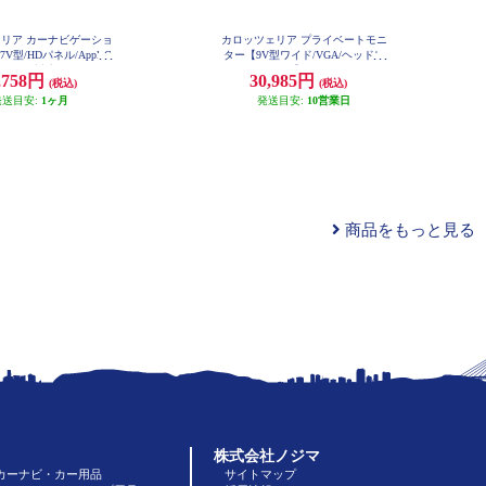
リア カーナビゲーショ
カロッツェリア プライベートモニ
7V型/HDパネル/AppleC
ター【9V型ワイド/VGA/ヘッドレ
droidAuto対応/TV/DVD/C
ストモニター】 TVM-PW930-2
,758円
30,985円
(税込)
(税込)
ooth/SD/チューナー・AV一
ナビ] AVIC-RZ722
発送目安:
1ヶ月
発送目安:
10営業日
商品をもっと見る
株式会社ノジマ
カーナビ・カー用品
サイトマップ