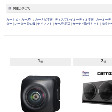
関連カテゴリ
カーナビ・カーAV
：
カーナビ本体
|
ディスプレイオーディオ本体
|
カーオーデ
ダー
|
レーダー探知機
|
ナビソフト
|
カーAV周辺
|
カーナビ取付キット
|
接続ケ
1
2
位
位