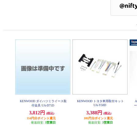
KENWOOD ダイハツミライース取
KENWOOD トヨタ車用取付キット
UA-Y58D
付金具 UA-D71D
ー
3,812円
3,388円
(税込)
(税込)
114円分ポイント還元
101円分ポイント還元
発送目安:
3営業日
発送目安:
3営業日