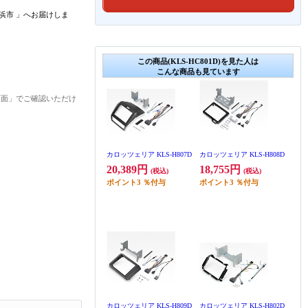
浜市
」
へお届けしま
この商品(KLS-HC801D)を見た人は
こんな商品も見ています
画面」でご確認いただけ
カロッツェリア KLS-H807D
カロッツェリア KLS-H808D
20,389円
18,755円
(税込)
(税込)
ポイント
3
％付与
ポイント
3
％付与
カロッツェリア KLS-H809D
カロッツェリア KLS-H802D