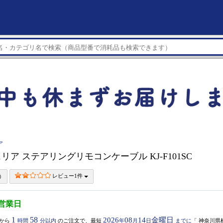
ア
リア ステアリングリモコンケーブル KJ-F101SC
レビュー1件
3営業日
1
58
2026
08
14
金曜日
から
時間
分以内
のご注文で、最短
年
月
日
までに
「
神奈川県