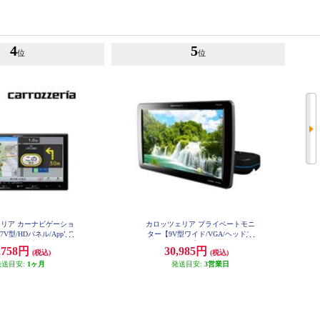
4
5
位
位
リア カーナビゲーショ
カロッツェリア プライベートモニ
7V型/HDパネル/AppleC
ター【9V型ワイド/VGA/ヘッドレ
droidAuto対応/TV/DVD/C
ストモニター】 TVM-PW930-2
,758円
30,985円
(税込)
(税込)
ooth/SD/チューナー・AV一
ナビ] AVIC-RZ722
発送目安:
1ヶ月
発送目安:
3営業日