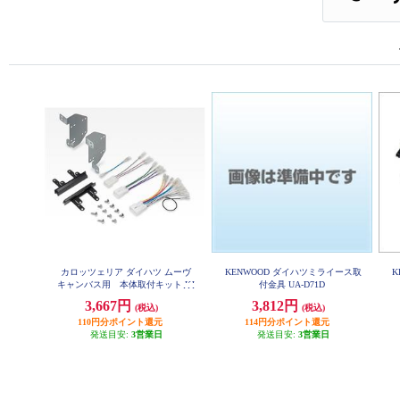
カロッツェリア ダイハツ ムーヴ
KENWOOD ダイハツミライース取
K
キャンバス用 本体取付キット KJ
付金具 UA-D71D
-D86D
3,667円
3,812円
(税込)
(税込)
110円分ポイント還元
114円分ポイント還元
発送目安:
3営業日
発送目安:
3営業日