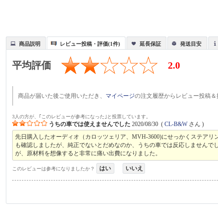
商品説明
レビュー投稿・評価(1件)
延長保証
発送目安
平均評価
2.0
商品が届いた後ご使用いただき、
マイページ
の注文履歴からレビュー投稿＆
3人の方が、｢このレビューが参考になった｣と投票しています。
うちの車では使えませんでした
2020/08/30
(
CL-B&W
さん )
先日購入したオーディオ（カロッツェリア、MVH-3600)にせっかくステ
も確認しましたが、純正でないとだめなのか、うちの車では反応しませんで
が、原材料を想像すると非常に痛い出費になりました。
はい
いいえ
このレビューは参考になりましたか？