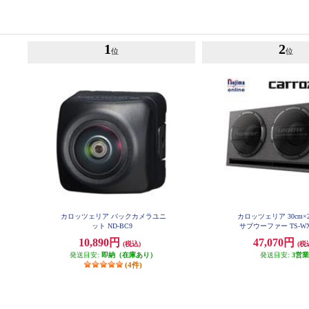
1
2
位
位
カロッツェリア バックカメラユニ
カロッツェリア 30cm
ット ND-BC9
サブウーファー TS-WX
10,890円
47,070円
(税込)
(税
発送目安:
即納（在庫あり）
発送目安:
3営
(4件)