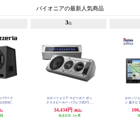
パイオニアの最新人気商品
3
位
×2パワード
カロッツェリア スピーカー ボッ
カロッツェ
1220AH
クススピーカー バフレフ式3ウェ
ン 楽ナビ [
イ レトロ 光るロゴ ヤングタイマ
arPlay An
34,434円
106
込)
(税込)
ー TS-X40
D/Bluet
業日
発送目安:
2ヶ月
体型メモリー