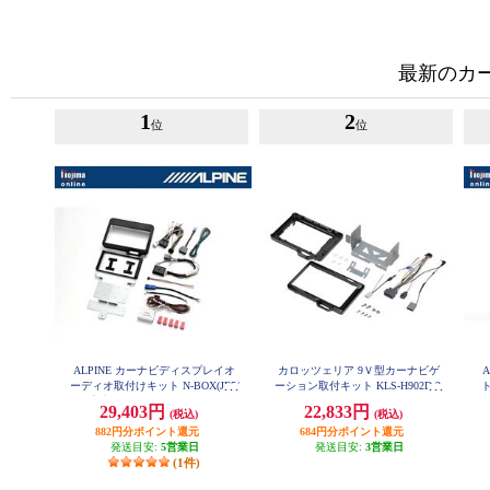
最新のカ
1
2
位
位
ALPINE カーナビディスプレイオ
カロッツェリア 9Ｖ型カーナビゲ
ーディオ取付けキット N-BOX(JF5/
ーション取付キット KLS-H902D-2
6系)専用 KTX-XF11-NB-56-NR
ィ
29,403円
22,833円
(税込)
(税込)
882円分ポイント還元
684円分ポイント還元
発送目安:
5営業日
発送目安:
3営業日
(1件)