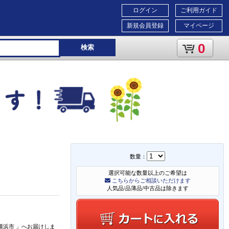
ログイン
ご利用ガイド
新規会員登録
マイページ
0
検索
数量：
選択可能な数量以上のご希望は
こちらからご相談いただけます
人気品/品薄品/中古品は除きます
横浜市
」
へお届けしま