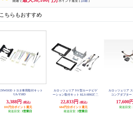
最大30,100円分
開通で
ポイント進呈 [
詳細
]
こちらもおすすめ
ENWOOD トヨタ車用取付キット
カロッツェリア 9Ｖ型カーナビゲ
カロッツェリア 
UA-Y58D
ーション取付キット KLS-H902D-2
コンアダプター KK
3,388円
22,833円
17,600
(税込)
(税込)
101円分ポイント還元
684円分ポイント還元
発送目安:
発送目安:
3営業日
発送目安:
3営業日