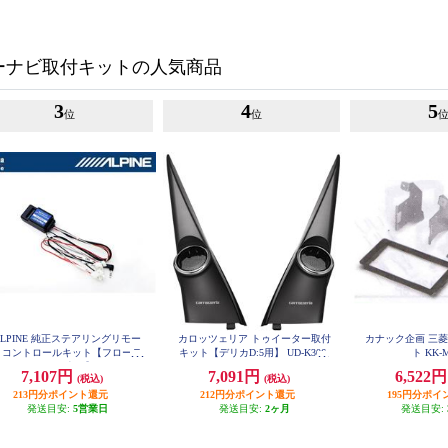
ーナビ取付キットの人気商品
3
4
5
位
位
ALPINE 純正ステアリングリモー
カロッツェリア トゥイーター取付
カナック企画 三
トコントロールキット【フローテ
キット【デリカD:5用】 UD-K306
ト KK-
ングビッグDA専用】 KTX-G601
7,107円
7,091円
6,522
(税込)
(税込)
R
213円分ポイント還元
212円分ポイント還元
195円分ポイ
発送目安:
5営業日
発送目安:
2ヶ月
発送目安: