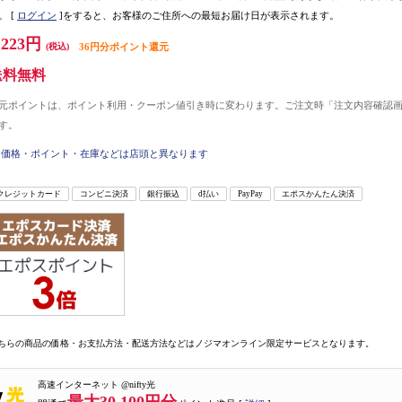
。
[
ログイン
]をすると、お客様のご住所への最短お届け日が表示されます。
,223円
(税込)
36円分ポイント還元
送料無料
元ポイントは、ポイント利用・クーポン値引き時に変わります。ご注文時「注文内容確認
す。
価格・ポイント・在庫などは店頭と異なります
クレジットカード
コンビニ決済
銀行振込
d払い
PayPay
エポスかんたん決済
ちらの商品の価格・お支払方法・配送方法などはノジマオンライン限定サービスとなります。
高速インターネット @nifty光