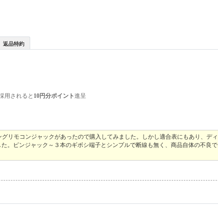
返品特約
採用されると
10円分ポイント
進呈
アリングリモコンジャックがあったので購入してみました。しかし適合表にもあり、デ
した。ピンジャック～３本のギボシ端子とシンプルで断線も無く、商品自体の不良で