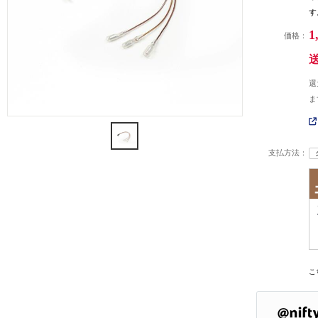
す
1
価格：
還
ま
支払方法：
こ