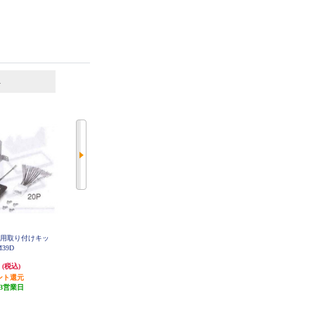
6
7
位
位
位
菱用取り付けキッ
カロッツェリア ダイハツ タフト
KENWOOD ホンダフリード用取付
M39D
用 ダイレクト接続用取付キット K
キット UA-H93D
J-D211DK
円
6,522円
5,760円
(税込)
(税込)
(税込)
ント還元
195円分ポイント還元
172円分ポイント還元
3営業日
発送目安:
3営業日
発送目安:
即納（在庫残りわず
か）
(1件)