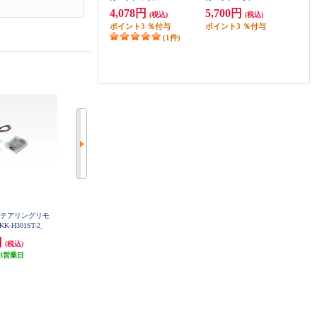
4,078円
5,700円
(税込)
(税込)
ポイント
3
％付与
ポイント
3
％付与
(1件)
ステアリングリモ
カロッツェリア 日産 ルークス/三
カロッツェリア スズキ車ダイレク
-H301ST-2
菱 デリカミニ用系用 9V型カーナ
ト接続用取付キット KJ-S101DK
ビゲーション取付キット KLS-N90
円
24,200円
4,078円
(税込)
(税込)
(税込)
7D
3営業日
発送目安:
3営業日
122円分ポイント還元
発送目安:
3営業日