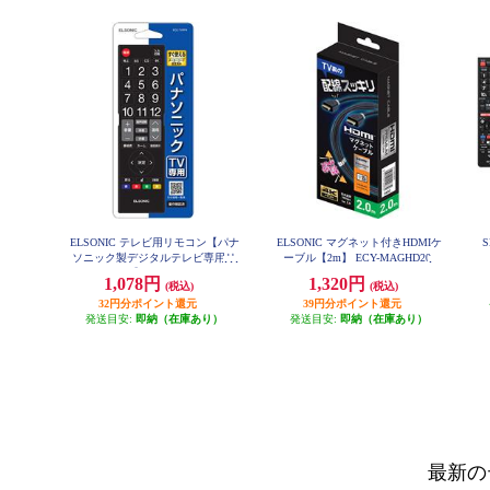
ELSONIC テレビ用リモコン【パナ
ELSONIC マグネット付きHDMIケ
ソニック製デジタルテレビ専用リ
ーブル【2m】 ECY-MAGHD20
モコン】 ECCTVRPA
1,078円
1,320円
(税込)
(税込)
32円分ポイント還元
39円分ポイント還元
発送目安:
即納（在庫あり）
発送目安:
即納（在庫あり）
最新の