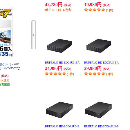
42,780円
19,980円
(税込)
(税込)
ポイント
10
％付与
(1件)
BUFFALO HD-EDC4U3-BA
BUFFALO HD-EDC6U3-BA
耐震ゲル【～40V
ELECOM TV用耐震ベルト【～75V
グリーンハウス TV背面ラック
24,980円
29,980円
】 AVD-TVTGC
用/強力粘着シールタイプ/2本入】
【大型/2023年モデル/ブラック】
(税込)
(税込)
TS-002N2
GH-TVRB-BK
(3件)
(3件)
円
2,631円
2,699円
(税込)
(税込)
(税込)
ント還元
78円分ポイント還元
80円分ポイント還元
3営業日
発送目安:
3営業日
発送目安:
5営業日
(1件)
(1件)
BUFFALO HD-SGDA4U3-B
BUFFALO HD-SGDA6U3-B