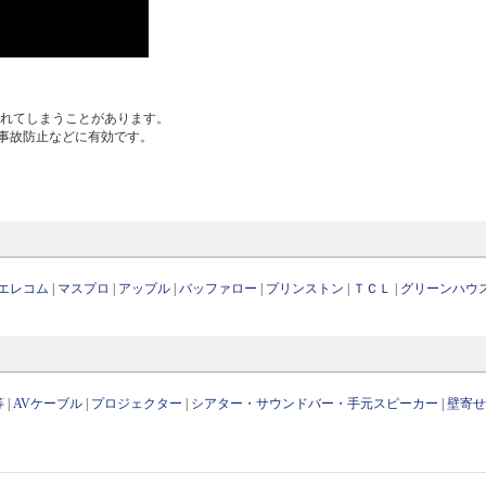
割れてしまうことがあります。
事故防止などに有効です。
エレコム
|
マスプロ
|
アップル
|
バッファロー
|
プリンストン
|
ＴＣＬ
|
グリーンハウ
等
|
AVケーブル
|
プロジェクター
|
シアター・サウンドバー・手元スピーカー
|
壁寄