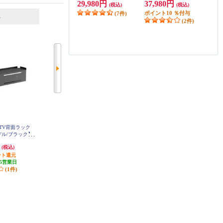
29,980円
37,980円
(税込)
(税込)
6
7
ポイント
10
％付与
(7件)
位
位
位
(2件)
TV背面ラック
MASPRO ブースター内蔵型 UHF
ELECOM TV用耐震ゲル【～40V
モデル/ブラック】
卓上アンテナ ブラック UTA2B-B
用/40×25mm/6個入】 AVD-TVTGC
B-BK
K
40
円
4,449円
1,343円
(税込)
(税込)
(税込)
ント還元
発送目安:
10営業日
40円分ポイント還元
5営業日
(2件)
発送目安:
3営業日
(1件)