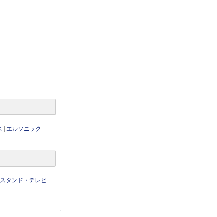
ス
|
エルソニック
せスタンド・テレビ