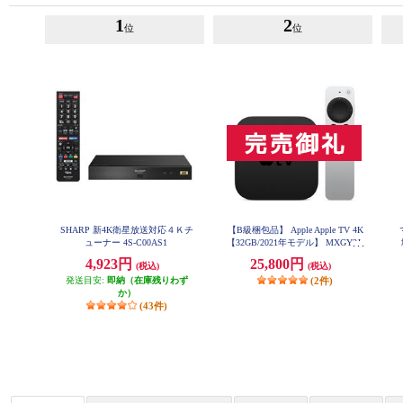
1
2
位
位
SHARP 新4K衛星放送対応４Ｋチ
【B級梱包品】 Apple Apple TV 4K
ューナー 4S-C00AS1
【32GB/2021年モデル】 MXGY2J-
A
4,923円
25,800円
(税込)
(税込)
発送目安:
即納（在庫残りわず
(2件)
か）
(43件)