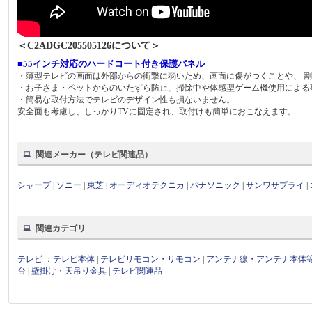
＜C2ADGC205505126について＞
■55インチ対応のハードコート付き保護パネル
・薄型テレビの画面は外部からの衝撃に弱いため、画面に傷がつくことや、 
・お子さま・ペットからのいたずら防止、掃除中や体感型ゲーム機使用による
・簡易な取付方法でテレビのデザイン性も損ないません。
安全面も考慮し、しっかりTVに固定され、取付けも簡単におこなえます。
関連メーカー（テレビ関連品）
シャープ
|
ソニー
|
東芝
|
オーディオテクニカ
|
パナソニック
|
サンワサプライ
|
関連カテゴリ
テレビ
：
テレビ本体
|
テレビリモコン・リモコン
|
アンテナ線・アンテナ本体
台
|
壁掛け・天吊り金具
|
テレビ関連品