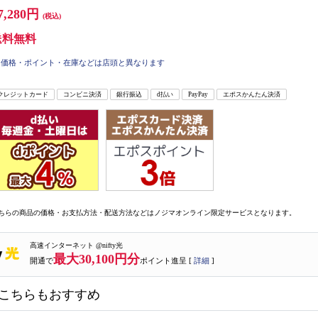
7,280円
(税込)
送料無料
価格・ポイント・在庫などは店頭と異なります
クレジットカード
コンビニ決済
銀行振込
d払い
PayPay
エポスかんたん決済
ちらの商品の価格・お支払方法・配送方法などはノジマオンライン限定サービスとなります。
高速インターネット @nifty光
最大30,100円分
開通で
ポイント進呈 [
詳細
]
こちらもおすすめ