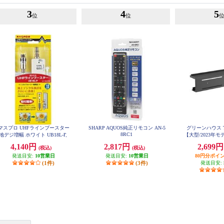
3
4
5
位
位
マスプロ UHFラインブースター
SHARP AQUOS純正リモコン AN-5
グリーンハウス 
8RC1
地デジ増幅 ホワイト UB18L-P
【大型/2023年
GH-TVR
4,140円
2,817円
2,699
(税込)
(税込)
発送目安:
10営業日
発送目安:
10営業日
80円分ポイ
(1件)
(3件)
発送目安: