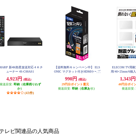
SHARP 新4K衛星放送対応４Ｋチ
【送料無料キャンペーン中】 ELS
ELECOM TV用
ューナー 4S-C00AS1
ONIC マグネット付きHDMIケーブ
用/40×25mm/6個入
40
ル【1m】 ECY-MAGHD10
4,923円
990円
1,343
(税込)
(税込)
発送目安:
即納（在庫残りわず
29円分ポイント還元
40円分ポイ
か）
発送目安:
即納（在庫あり）
発送目安:
(43件)
テレビ関連品の人気商品