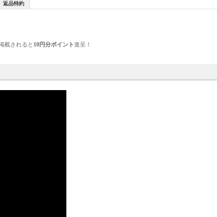
返品特約
掲載されると
10円分ポイント
進呈！