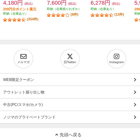
4,180円
7,600円
6,278円
5
(税込)
(税込)
(税込)
209円分ポイント還元
即納（在庫残りわずか）
即納（在庫あり）
2
即納（在庫あり）
即
(8件)
(13件)
(254件)
メルマガ
旧Twitter
Instagram
WEB限定クーポン
アウトレット掘り出し物
中古(PC/スマホ/カメラ)
ノジマのプライベートブランド
先頭へ戻る