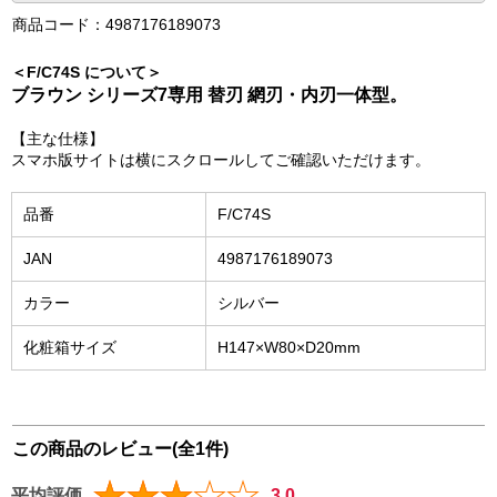
商品コード：4987176189073
＜F/C74S について＞
ブラウン シリーズ7専用 替刃 網刃・内刃一体型。
【主な仕様】
スマホ版サイトは横にスクロールしてご確認いただけます。
品番
F/C74S
JAN
4987176189073
カラー
シルバー
化粧箱サイズ
H147×W80×D20mm
この商品のレビュー(全1件)
平均評価
3.0