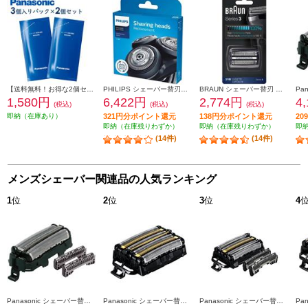
【送料無料！お得な2個セット】 Panasonic シェーバー洗浄剤 新洗浄器用 （3個入パック×2個セット） ES4L03-2ESET
PHILIPS シェーバー替刃【S5000・6000（シリーズ5000・6000）専用】 SH50-51
BRAUN シェーバー替刃 シリーズ3用セット F-C21B
1,580円
6,422円
2,774円
4
(税込)
(税込)
(税込)
即納（在庫あり）
321円分ポイント還元
138円分ポイント還元
2
即納（在庫残りわずか）
即納（在庫残りわずか）
即
(14件)
(14件)
メンズシェーバー関連品の人気ランキング
1
位
2
位
3
位
4
Panasonic シェーバー替刃 ラムダッシュ用（内刃・外刃セット) ES9013
Panasonic シェーバー替刃 ラムダッシュ用 6枚刃（一体型セット替刃） ES9600
Panasonic シェーバー替刃 ラムダッシュ用 5枚刃（セット替刃） ES9040