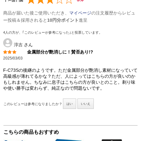
商品が届いた後ご使用いただき、
マイページ
の注文履歴からレビュ
ー投稿＆採用されると
10円分ポイント
進呈
4人の方が、｢このレビューが参考になった｣と投票しています。
淳吉
さん
金属部分が艶消しに！賛否あり!?
2025/03/03
F-C73Sの後継のようです。ただ金属部分が艶消し素材になっていて
高級感が薄れてるかな？ただ、人によってはこちらの方が良いのか
もしれません。ちなみに息子はこちらの方が良いとのこと。剃り味
や使い勝手は変わらず、純正なので問題ないです。
このレビューは参考になりましたか？
はい
いいえ
こちらの商品もおすすめ