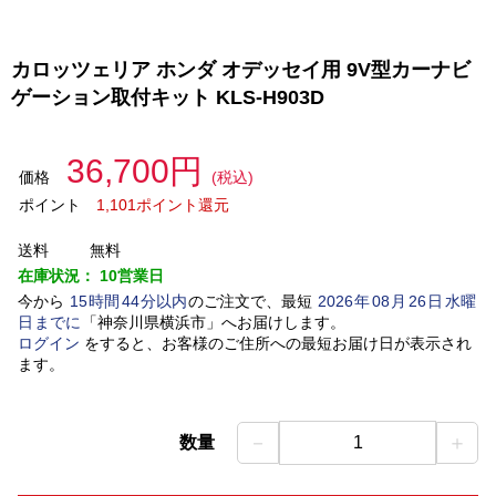
カロッツェリア ホンダ オデッセイ用 9V型カーナビ
ゲーション取付キット KLS-H903D
36,700円
価格
(税込)
ポイント
1,101ポイント還元
送料
無料
在庫状況：
10営業日
今から
15
時間
44
分以内
のご注文で、最短
2026
年
08
月
26
日
水曜
日
までに
「
神奈川県横浜市
」
へお届けします。
ログイン
をすると、お客様のご住所への最短お届け日が表示され
ます。
－
＋
数量
1