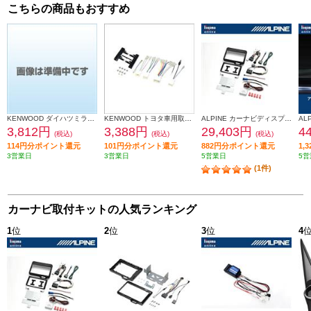
こちらの商品もおすすめ
KENWOOD ダイハツミライース取付金具 UA-D71D
KENWOOD トヨタ車用取付キット UA-Y58D
ALPINE カーナビディスプレイオーディオ取付けキット N-BOX(JF5/6系)専用 KTX-XF11-NB-56-NR
3,812円
3,388円
29,403円
4
(税込)
(税込)
(税込)
114円分ポイント還元
101円分ポイント還元
882円分ポイント還元
1,
3営業日
3営業日
5営業日
5営
(1件)
カーナビ取付キットの人気ランキング
1
位
2
位
3
位
4