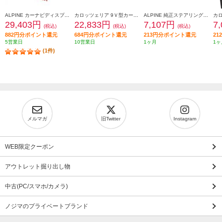
ALPINE カーナビディスプレイオーディオ取付けキット N-BOX(JF5/6系)専用 KTX-XF11-NB-56-NR
カロッツェリア 9Ｖ型カーナビゲーション取付キット KLS-H902D-2
ALPINE 純正ステアリングリモートコントロールキット【フローティングビッグDA専用】 KTX-G601R
29,403円
22,833円
7,107円
7
(税込)
(税込)
(税込)
882円分ポイント還元
684円分ポイント還元
213円分ポイント還元
2
5営業日
10営業日
1ヶ月
1ヶ
(1件)
メルマガ
旧Twitter
Instagram
WEB限定クーポン
アウトレット掘り出し物
中古(PC/スマホ/カメラ)
ノジマのプライベートブランド