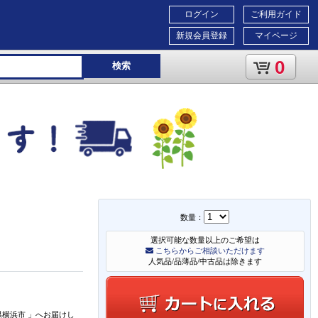
ログイン
ご利用ガイド
新規会員登録
マイページ
0
検索
数量：
選択可能な数量以上のご希望は
こちらからご相談いただけます
人気品/品薄品/中古品は除きます
県横浜市
」
へお届けし