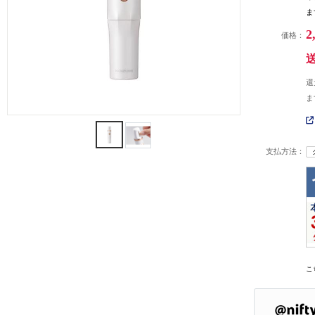
ま
2
価格：
還
ま
支払方法：
こ