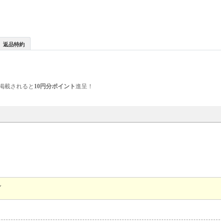
返品特約
掲載されると
10円分ポイント
進呈！
ん