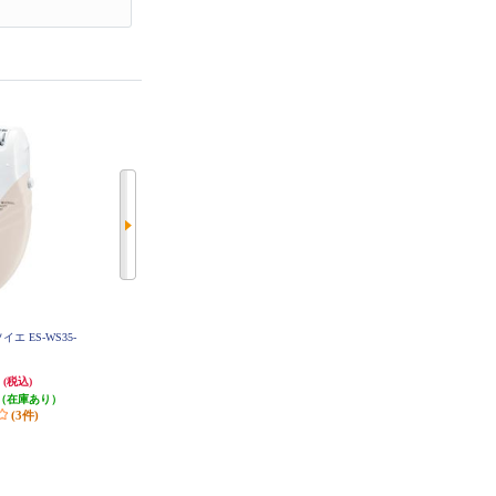
ソイエ ES-WS35-
Panasonic サラシェ[乾電池/防水仕
Panasonic VIOフェリエ[乾電池式/
様/泡剃り可/ドライ剃り可/ホワイ
防水仕様/ベージュ] ES-WV63-E
ト] ESWL51-W
円
3,889円
4,433円
(税込)
(税込)
(税込)
（在庫あり）
発送目安:
即納（在庫残りわず
発送目安:
即納（在庫あり）
(3件)
か）
(1件)