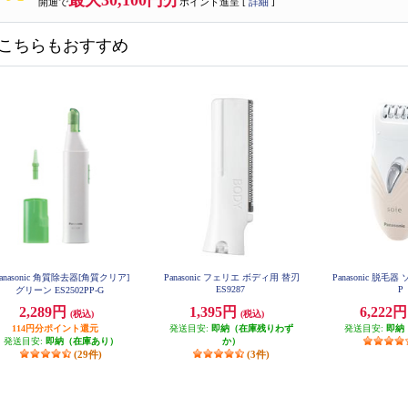
最大30,100円分
開通で
ポイント進呈 [
詳細
]
こちらもおすすめ
anasonic 角質除去器[角質クリア]
Panasonic フェリエ ボディ用 替刃
Panasonic 脱毛器 
ES9287
P
グリーン ES2502PP-G
2,289円
1,395円
6,222
(税込)
(税込)
114円分ポイント還元
発送目安:
即納（在庫残りわず
発送目安:
即納
発送目安:
即納（在庫あり）
か）
(29件)
(3件)