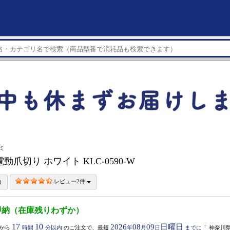
ズミ
動爪切り ホワイト KLC-0590-W
レビュー2件
即納（在庫残りわずか）
17
10
2026
08
09
日曜日
から
時間
分以内
のご注文で、最短
年
月
日
までに
「
神奈川