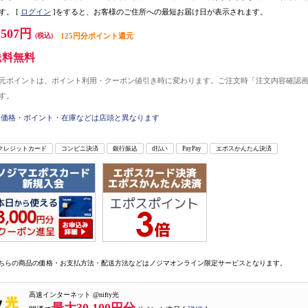
す。
[
ログイン
]をすると、お客様のご住所への最短お届け日が表示されます。
,507円
(税込)
125円分ポイント還元
送料無料
元ポイントは、ポイント利用・クーポン値引き時に変わります。ご注文時「注文内容確認
す。
価格・ポイント・在庫などは店頭と異なります
クレジットカード
コンビニ決済
銀行振込
d払い
PayPay
エポスかんたん決済
ちらの商品の価格・お支払方法・配送方法などはノジマオンライン限定サービスとなります。
高速インターネット @nifty光