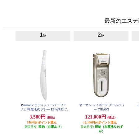
最新のエステ
1
2
位
位
Panasonic ボディシェーバー フェ
ヤーマン レイボーテ クールパワ
R
リエ 乾電池式 グレー ES-WR52-H
ー YJEA9N
3,580円
121,000円
(税込)
(税込)
358円分ポイント還元
12,100円分ポイント還元
発送目安:
即納（在庫あり）
発送目安:
即納（在庫残りわず
か）