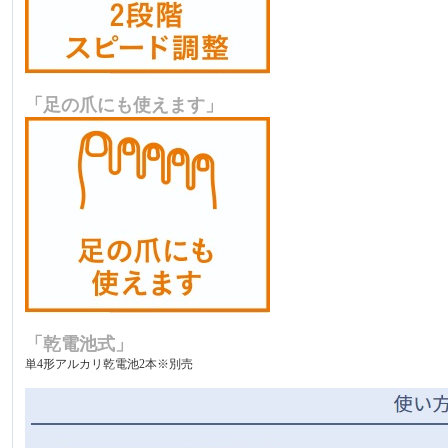
「足の爪にも使えます」
「乾電池式」
単4形アルカリ乾電池2本※別売