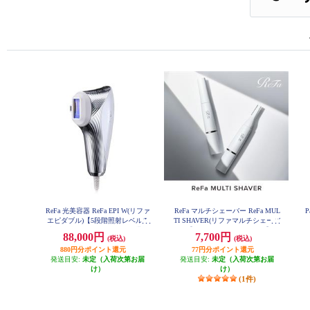
ReFa 光美容器 ReFa EPI W(リファ
ReFa マルチシェーバー ReFa MUL
P
エピダブル)【5段階照射レベル/L
TI SHAVER(リファマルチシェーバ
型ハンドピース/AUTOモード搭載/
ー) 【3種のアタッチメント付】 R
88,000円
7,700円
(税込)
(税込)
E-BB-02A
ボディ・顔・V I O】 RE-AY-02A
880円分ポイント還元
77円分ポイント還元
発送目安:
未定（入荷次第お届
発送目安:
未定（入荷次第お届
け）
け）
(1件)