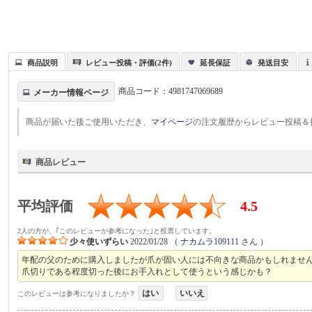
商品説明
レビュー投稿・評価(2件)
延長保証
発送目安
商品コード：
4981747069689
メーカー情報ページ
商品が届いた後ご使用いただき、
マイページ
の注文履歴からレビュー投稿＆
商品レビュー
平均評価
4.5
2人の方が、｢このレビューが参考になった｣と投票しています。
少々使いずらい
2022/01/28
（
ナカムラ109111
さん ）
年配の父のために購入しましたが爪が固い人には不向きな商品かもしれませ
爪切りである程度切った後にお手入れとして使うという感じかも？
はい
いいえ
このレビューは参考になりましたか？