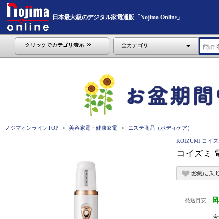
日本最大級のデジタル家電通販「Nojima Online」
クリックでカテゴリ表示
全カテゴリ
ノジマオンラインTOP
美容家電・健康家電
エステ商品（ボディケア）
KOIZUMI コイ
コイズミ 電
発送目安：
今