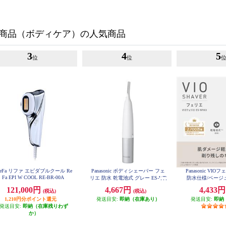
商品（ボディケア）の人気商品
3
4
5
位
位
eFa リファ エピダブルクール Re
Panasonic ボディシェーバー フェ
Panasonic VI
Fa EPI W COOL RE-BR-00A
リエ 防水 乾電池式 グレー ES-WR
防水仕様/ベージュ]
62-H
121,000円
4,667円
4,433
(税込)
(税込)
1,210円分ポイント還元
発送目安:
即納（在庫あり）
発送目安:
即納
発送目安:
即納（在庫残りわず
か）