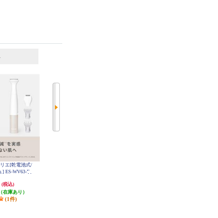
6
7
位
位
位
Oフェリエ[乾電池式/
ヤーマン 光美容器 レイボーテ ク
【クーポン対象外】 Panasonic 光
 ES-WV63-E
ールエピ YJEA8N
エステ スムースエピ コンパクト
ホワイト ES-WH7C-W
円
48,910円
39,600円
(税込)
(税込)
(税込)
（在庫あり）
4,891円分ポイント還元
発送目安:
10営業日
(1件)
発送目安:
3営業日