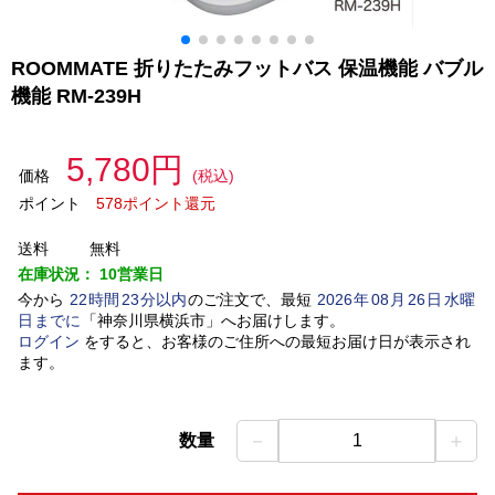
ROOMMATE 折りたたみフットバス 保温機能 バブル
機能 RM-239H
5,780円
価格
(税込)
ポイント
578ポイント還元
送料
無料
在庫状況：
10営業日
今から
22
時間
23
分以内
のご注文で、最短
2026
年
08
月
26
日
水曜
日
までに
「
神奈川県横浜市
」
へお届けします。
ログイン
をすると、お客様のご住所への最短お届け日が表示され
ます。
－
＋
数量
1