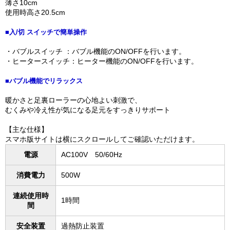
薄さ10cm
使用時高さ20.5cm
■入/切 スイッチで簡単操作
・バブルスイッチ ：バブル機能のON/OFFを行います。
・ヒータースイッチ：ヒーター機能のON/OFFを行います。
■バブル機能でリラックス
暖かさと足裏ローラーの心地よい刺激で、
むくみや冷え性が気になる足元をすっきりサポート
【主な仕様】
スマホ版サイトは横にスクロールしてご確認いただけます。
電源
AC100V 50/60Hz
消費電力
500W
連続使用時
1時間
間
安全装置
過熱防止装置