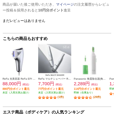
商品が届いた後ご使用いただき、
マイページ
の注文履歴からレビュ
ー投稿＆採用されると
10円分ポイント
進呈
まだレビューはありません
こちらの商品もおすすめ
ReFa 光美容器 ReFa EPI W(リファエピダブル)【5段階照射レベル/L型ハンドピース/AUTOモード搭載/ボディ・顔・V I O】 RE-AY-02A
ReFa マルチシェーバー ReFa MULTI SHAVER(リファマルチシェーバー) 【3種のアタッチメント付】 RE-BB-02A
Panasonic 角質除去器[角質クリア]グリーン ES2502PP-G
88,000円
7,700円
2,289円
1
(税込)
(税込)
(税込)
880円分ポイント還元
77円分ポイント還元
114円分ポイント還元
即
未定（入荷次第お届け）
未定（入荷次第お届け）
即納（在庫あり）
(1件)
(29件)
エステ商品（ボディケア）の人気ランキング