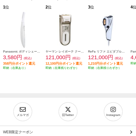
1
位
2
位
3
位
4
Panasonic ボディシェーバー フェリエ 乾電池式 グレー ES-WR52-H
ヤーマン レイボーテ クールパワー YJEA9N
ReFa リファ エピダブルクール ReFa EPI W COOL RE-BR-00A
3,580円
121,000円
121,000円
4
(税込)
(税込)
(税込)
358円分ポイント還元
12,100円分ポイント還元
1,210円分ポイント還元
即
即納（在庫あり）
即納（在庫残りわずか）
即納（在庫残りわずか）
メルマガ
旧Twitter
Instagram
WEB限定クーポン