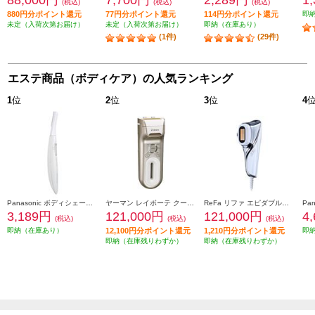
(税込)
(税込)
(税込)
880円分ポイント還元
77円分ポイント還元
114円分ポイント還元
即
未定（入荷次第お届け）
未定（入荷次第お届け）
即納（在庫あり）
(1件)
(29件)
エステ商品（ボディケア）の人気ランキング
1
位
2
位
3
位
4
Panasonic ボディシェーバー フェリエ 乾電池式 グレー ES-WR52-H
ヤーマン レイボーテ クールパワー YJEA9N
ReFa リファ エピダブルクール ReFa EPI W COOL RE-BR-00A
3,189円
121,000円
121,000円
4
(税込)
(税込)
(税込)
即納（在庫あり）
12,100円分ポイント還元
1,210円分ポイント還元
即
即納（在庫残りわずか）
即納（在庫残りわずか）