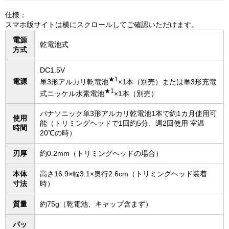
仕様：
スマホ版サイトは横にスクロールしてご確認いただけます。
電源
乾電池式
方式
DC1.5V
★1
電源
単3形アルカリ乾電池
×1本（別売）または単3形充電
★1
式ニッケル水素電池
×1本（別売）
パナソニック単3形アルカリ乾電池1本で約1カ月使用可
使用
能（トリミングヘッドで1回約5分、週2回使用 室温
時間
20℃の時）
刃厚
約0.2mm（トリミングヘッドの場合）
本体
高さ16.9×幅3.1×奥行2.6cm（トリミングヘッド装着
寸法
時）
質量
約75g（乾電池、キャップ含まず）
パッ