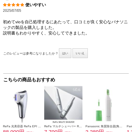
使いやすい
2025/07/05
初めてvioを自己処理するにあたって、口コミが良く安心なパナソニ
ックの製品を購入しました。
説明書もわかりやすく、安心してできました。
このレビューは参考になりましたか？
はい
いいえ
こちらの商品もおすすめ
ReFa 光美容器 ReFa EPI W(リファエピダブル)【5段階照射レベル/L型ハンドピース/AUTOモード搭載/ボディ・顔・V I O】 RE-AY-02A
ReFa マルチシェーバー ReFa MULTI SHAVER(リファマルチシェーバー) 【3種のアタッチメント付】 RE-BB-02A
Panasonic 角質除去器[角質クリア]グリーン ES2502PP-G
88,000円
7,700円
2,289円
1