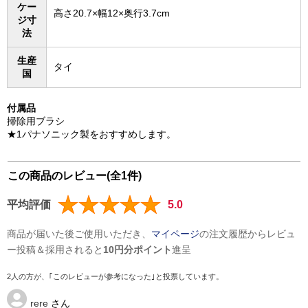
ケー
高さ20.7×幅12×奥行3.7cm
ジ寸
法
生産
タイ
国
付属品
掃除用ブラシ
★1パナソニック製をおすすめします。
この商品のレビュー(全1件)
平均評価
5.0
商品が届いた後ご使用いただき、
マイページ
の注文履歴からレビュ
ー投稿＆採用されると
10円分ポイント
進呈
2人の方が、｢このレビューが参考になった｣と投票しています。
rere
さん