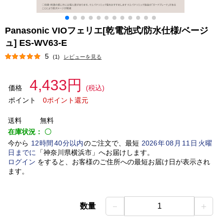
Panasonic VIOフェリエ[乾電池式/防水仕様/ベージ
ュ] ES-WV63-E
5
(1)
レビューを見る
4,433円
価格
(税込)
ポイント
0ポイント還元
送料
無料
在庫状況：
〇
今から
12
時間
40
分以内
のご注文で、最短
2026
年
08
月
11
日
火曜
日
までに
「
神奈川県横浜市
」
へお届けします。
ログイン
をすると、お客様のご住所への最短お届け日が表示され
ます。
－
＋
数量
1