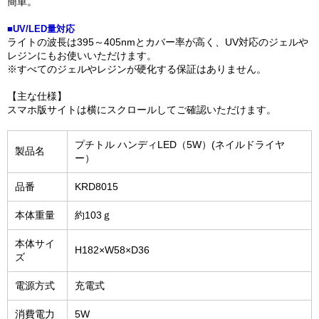
簡単。
■UV/LED量対応
ライトの波長は395～405nmとカバー率が高く、UV対応のジェルや
レジンにもお使いいただけます。
※すべてのジェルやレジンが硬化する保証はありません。
【主な仕様】
スマホ版サイトは横にスクロールしてご確認いただけます。
プチトル ハンディLED（5W）(ネイルドライヤ
製品名
ー）
品番
KRD8015
本体重量
約103ｇ
本体サイ
H182×W58×D36
ズ
電源方式
充電式
消費電力
5W