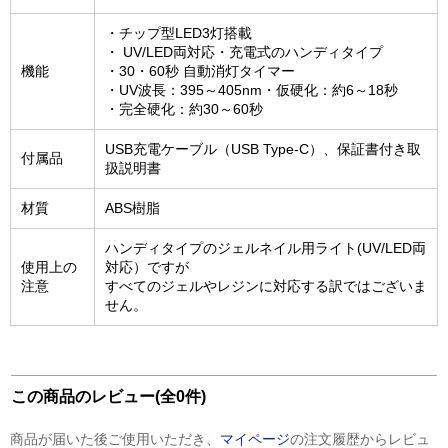
・チップ型LED3灯搭載
・ UV/LED両対応・充電式のハンディタイプ
機能
・30・60秒 自動消灯タイマー
・UV波長：395～405nm・仮硬化：約6～18秒
・完全硬化：約30～60秒
USB充電ケーブル（USB Type-C）、保証書付き取
付属品
扱説明書
材質
ABS樹脂
ハンディタイプのジェルネイル用ライト(UV/LED両
使用上の
対応）ですが
注意
すべてのジェルやレジンに対応する訳ではございま
せん。
この商品のレビュー(全0件)
商品が届いた後ご使用いただき、
マイページ
の注文履歴からレビュ