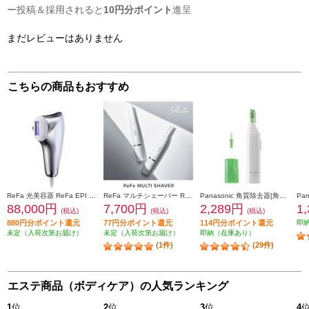
ー投稿＆採用されると
10円分ポイント
進呈
まだレビューはありません
こちらの商品もおすすめ
ReFa 光美容器 ReFa EPI W(リファエピダブル)【5段階照射レベル/L型ハンドピース/AUTOモード搭載/ボディ・顔・V I O】 RE-AY-02A
ReFa マルチシェーバー ReFa MULTI SHAVER(リファマルチシェーバー) 【3種のアタッチメント付】 RE-BB-02A
Panasonic 角質除去器[角質クリア]グリーン ES2502PP-G
88,000円
7,700円
2,289円
1
(税込)
(税込)
(税込)
880円分ポイント還元
77円分ポイント還元
114円分ポイント還元
即
未定（入荷次第お届け）
未定（入荷次第お届け）
即納（在庫あり）
(1件)
(29件)
エステ商品（ボディケア）の人気ランキング
1
位
2
位
3
位
4