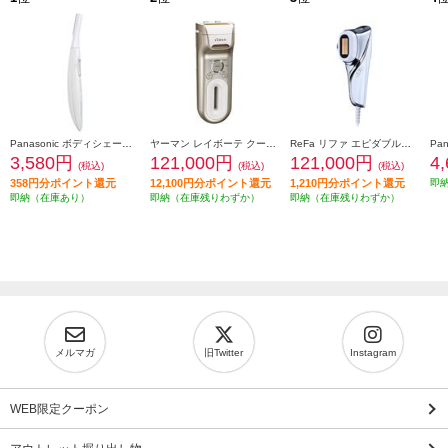
Panasonic ボディシェーバー フェリエ 乾電池式 グレー ES-WR52-H
ヤーマン レイボーテ クールパワー YJEA9N
ReFa リファ エピダブルクール ReFa EPI W COOL RE-BR-00A
3,580円
121,000円
121,000円
4
(税込)
(税込)
(税込)
358円分ポイント還元
12,100円分ポイント還元
1,210円分ポイント還元
即
即納（在庫あり）
即納（在庫残りわずか）
即納（在庫残りわずか）
メルマガ
旧Twitter
Instagram
WEB限定クーポン