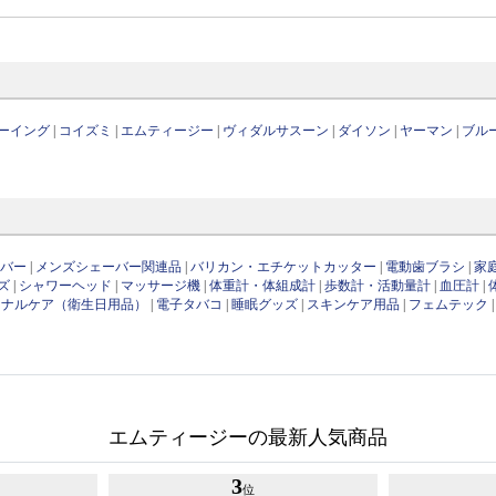
ーイング
|
コイズミ
|
エムティージー
|
ヴィダルサスーン
|
ダイソン
|
ヤーマン
|
ブル
ーバー
|
メンズシェーバー関連品
|
バリカン・エチケットカッター
|
電動歯ブラシ
|
家
ズ
|
シャワーヘッド
|
マッサージ機
|
体重計・体組成計
|
歩数計・活動量計
|
血圧計
|
ソナルケア（衛生日用品）
|
電子タバコ
|
睡眠グッズ
|
スキンケア用品
|
フェムテック
エムティージーの最新人気商品
3
位