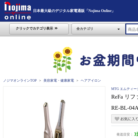
日本最大級のデジタル家電通販「Nojima Online」
クリックでカテゴリ表示
全カテゴリ
ノジマオンラインTOP
美容家電・健康家電
ヘアアイロン
MTG エムティー
ReFa リ
RE-BL-04
発送目安：