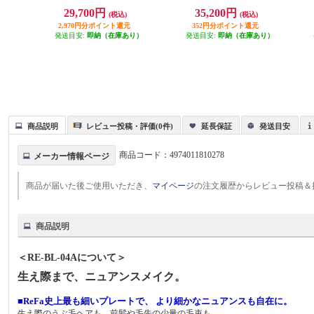
ト 耐熱シリコンカバー付属 ホワ
ンパングレージュ RE-CW-48A
29,700円
35,200円
(税込)
(税込)
イト 2W02
2,970円分ポイント還元
352円分ポイント還元
発送目安:
即納（在庫あり）
発送目安:
即納（在庫あり）
商品説明
レビュー投稿・評価(0件)
延長保証
発送目安
商品コード：
4974011810278
メーカー情報ページ
商品が届いた後ご使用いただき、
マイページ
の注文履歴からレビュー投稿＆
商品説明
＜RE-BL-04Aについて＞
生え際まで、ニュアンスメイク。
■ReFa史上最も細いプレートで、 より細かなニュアンスも自在に。
生え際のうぶ毛ヘアも、前髪や毛先の少量の毛束も。