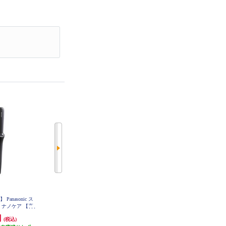
anasonic ス
Panasonic ブラシストレートアイロ
Panasonic サラシェ[乾電池/防水仕
 ナノケア 【高
ン イオニティ 【スリムタイプ/温
様/泡剃り可/ドライ剃り可/ホワイ
ムースシルキープ
度均一機能/海外両用/ブラック】 E
ト] ESWL51-W
円
4,900円
3,889円
(税込)
(税込)
(税込)
H-HS21-K
イビー】 EH-H