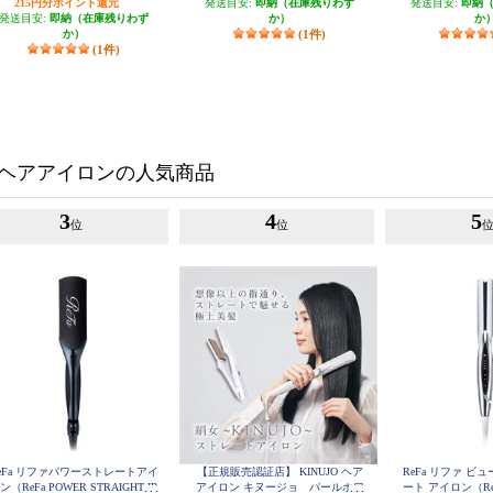
N50
215円分ポイント還元
発送目安:
即納（在庫残りわず
発送目安:
即納
発送目安:
即納（在庫残りわず
か）
か
か）
(1件)
(1件)
ヘアアイロンの人気商品
3
4
5
位
位
eFa リファパワーストレートアイ
【正規販売認証店】 KINUJO ヘア
ReFa リファ ビ
ン（ReFa POWER STRAIGHT IR
アイロン キヌージョ パールホワ
ート アイロン（ReF