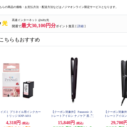
ちらの商品の価格・お支払方法・配送方法などはノジマオンライン限定サービスとなります。
高速インターネット @nifty光
最大30,100円分
開通で
ポイント進呈 [
詳細
]
こちらもおすすめ
コイズミ プリネイル用インクカー
【クーポン対象外】 Panasonic ス
【クーポン対象外】 P
トリッジ KNP-A011
トレートアイロン ナノケア 黒【5
トレートアイロン
段階温度調整/ナノイー搭載】 EH-
浸透ナノイー/ス
4,318円
15,840円
29,700
(税込)
(税込)
HS0J-K
レート/ディープネ