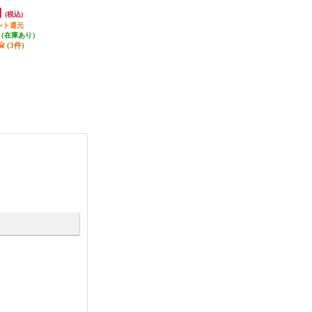
N）ホワイト RE-B
ON）ホワイト RE-CA-02A
model- ホワイト DS200
円
33,000円
15,670円
(税込)
(税込)
(税込)
2A
ント還元
330円分ポイント還元
783円分ポイント還元
（在庫あり）
発送目安:
即納（在庫残りわず
発送目安:
即納（在庫残りわず
(3件)
か）
か）