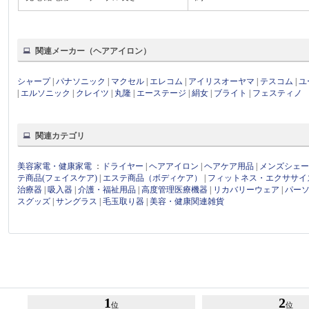
関連メーカー（ヘアアイロン）
シャープ
|
パナソニック
|
マクセル
|
エレコム
|
アイリスオーヤマ
|
テスコム
|
ユ
|
エルソニック
|
クレイツ
|
丸隆
|
エーステージ
|
絹女
|
ブライト
|
フェスティノ
関連カテゴリ
美容家電・健康家電
：
ドライヤー
|
ヘアアイロン
|
ヘアケア用品
|
メンズシェ
テ商品(フェイスケア)
|
エステ商品（ボディケア）
|
フィットネス・エクササイ
治療器
|
吸入器
|
介護・福祉用品
|
高度管理医療機器
|
リカバリーウェア
|
パー
スグッズ
|
サングラス
|
毛玉取り器
|
美容・健康関連雑貨
1
2
位
位