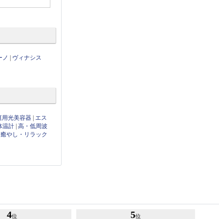
ーノ
|
ヴィナシス
庭用光美容器
|
エス
体温計
|
高・低周波
|
癒やし・リラック
4
5
位
位