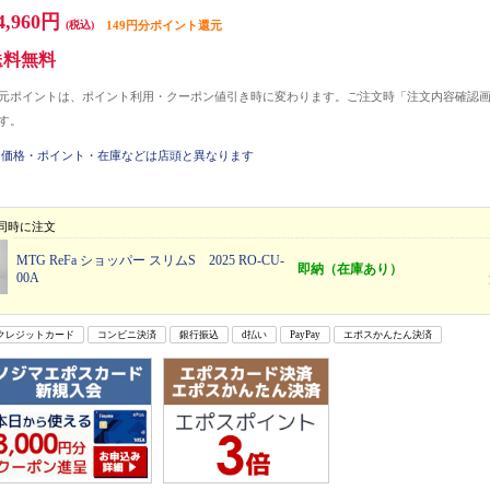
4,960円
(税込)
149円分ポイント還元
送料無料
元ポイントは、ポイント利用・クーポン値引き時に変わります。ご注文時「注文内容確認
す。
価格・ポイント・在庫などは店頭と異なります
同時に注文
MTG ReFa ショッパー スリムS 2025 RO-CU-
即納（在庫あり）
00A
クレジットカード
コンビニ決済
銀行振込
d払い
PayPay
エポスかんたん決済