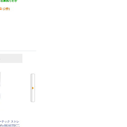
-A
（在庫残りわず
発送目安:
即納（在庫残りわず
発送目安:
即納（在庫残りわず
）
か）
か）
(2件)
(4件)
6
7
位
位
位
ューテック ストレ
ReFa リファパワーストレートアイ
【正規販売認証店】 KINUJO ヘア
a BEAUTECH
ロン（ReFa POWER STRAIGHT IR
アイロン キヌージョW -worldwide