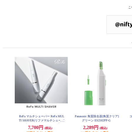
こ
ReFa マルチシェーバー ReFa MUL
Panasonic 角質除去器[角質クリア]
TI SHAVER(リファマルチシェーバ
グリーン ES2502PP-G
ー) 【3種のアタッチメント付】 R
7,700円
2,289円
(税込)
(税込)
E-BB-02A