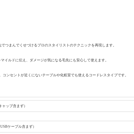
指先でつまんでくせづけるプロのスタイリストのテクニックを再現します。
をマイルドに伝え、ダメージが気になる毛先にも安心して使えます。
。コンセントが近くにないテーブルや化粧室でも使えるコードレスタイプです。
mm （キャップ含まず）
電用USBケーブル含まず）