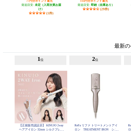
77円分ポイント還元
114円分ポイント還元
発送目安:
未定（入荷次第お届
発送目安:
即納（在庫あり）
け）
(29件)
(1件)
最新の
1
2
位
位
【正規販売認証店】 KINUJO 2way
ReFa リファ トリートメントアイ
R
ヘアアイロン 32mm シルクプレー
ロン TREATMENT IRON シャ
ロ