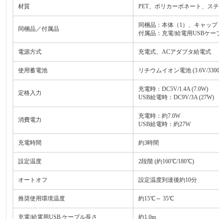
材質
PET、ポリカーボネート、ス
同梱品：本体（1）、キャップ
同梱品／付属品
付属品：充電/給電用USBケ
電源方式
充電式、ACアダプタ給電式
使用蓄電池
リチウムイオン電池 (3.6V/3300m
充電時：DC5V/1.4A (7.0W)
定格入力
USB給電時：DC9V/3A (27W)
充電時：約7.0W
消費電力
USB給電時：約27W
充電時間
約3時間
設定温度
2段階 (約160℃/180℃)
オートオフ
設定温度到達後約10分
推奨使用環境温度
約15℃～ 35℃
充電/給電用USB ケーブル長さ
約1.0m