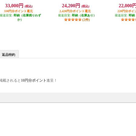
ON）ブラック RE-CA-03A
イト LM225
STRAIGHT IRO
33,000円
24,200円
22,000
(税込)
(税込)
M-0
330円分ポイント還元
2,420円分ポイント還元
220円分ポイ
発送目安:
即納（在庫残りわず
発送目安:
即納（在庫あり）
発送目安:
即納
か）
(2件)
返品特約
掲載されると
10円分ポイント
進呈！