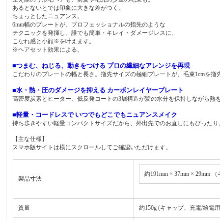
あるとないとでは印象に大きな差がつく、
ちょっとしたニュアンス。
6mm幅のプレートが、プロフェッショナルの指先のような
テクニックを発揮し、誰でも簡単・キレイ・ダメージレスに、
こなれ感と小顔※を叶えます。
※ヘアセット効果による。
■つまむ、ねじる、動きをつける プロの繊細なアレンジを再現
こだわりのプレートの幅と長さ。指先サイズの極細プレートが、毛束1cmを
■水・熱・圧のダメージを抑える カーボンレイヤープレート
高密度炭素とヒーター、低反発コートの3層構造が髪の水分を保持しながら熱
■軽量・コードレスで いつでもどこでもニュアンスメイク
持ち歩きやすい軽量コンパクトサイズだから、外出先でのお直しにもぴったり
【主な仕様】
スマホ版サイトは横にスクロールしてご確認いただけます。
約191mm × 37mm × 29
製品寸法
質量
約150g (キャップ、充電/給