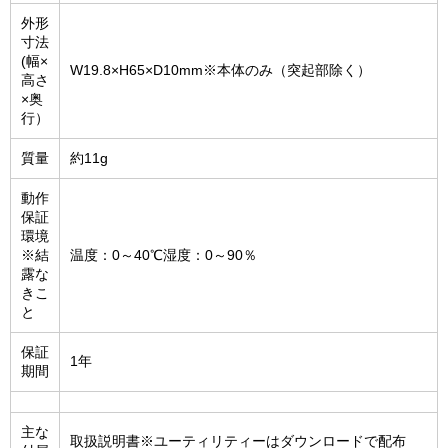
外形
寸法
(幅×
W19.8×H65×D10mm※本体のみ（突起部除く）
高さ
×奥
行）
質量
約11g
動作
保証
環境
※結
温度：0～40℃湿度：0～90％
露な
きこ
と
保証
1年
期間
主な
取扱説明書※ユーティリティーはダウンロードで配布