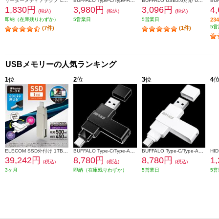
リーダーメディアテクノ Lazos キャップ式USBフラッシュメモリー【110MB/s 50MB/s 64GB/ブラック】 L-US64-CPB
BUFFALO Type-C/Type-A両対応 回転式USBメモリー RUF3-ACR64G-BK
BUFFALO USB3.0対応 USBメモリ スタンダード 64GB ブラック RUF3-C64GA-BK
1,830円
3,980円
3,096円
4
(税込)
(税込)
(税込)
即納（在庫残りわずか）
5営業日
5営業日
2
5営
(7件)
(1件)
USBメモリーの人気ランキング
1
位
2
位
3
位
4
ELECOM SSD外付け 1TB USB3.2(Gen2) 読込最大500MB 秒 USBメモリ型 ポータブル 回転式 高速 TypeC USB-A両対応 シルバー ESD-EPA1000GSV
BUFFALO Type-C/Type-A両対応 回転式USBメモリー RUF3-ACR256G-BK
BUFFALO Type-C/Type-A両対応 回転式USBメモリー RUF3-ACR256G-WH
39,242円
8,780円
8,780円
1
(税込)
(税込)
(税込)
3ヶ月
即納（在庫残りわずか）
5営業日
5営