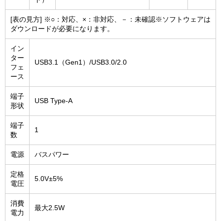
[表の見方] ※○：対応、×：非対応、－：未確認※ソフトウェアは
ダウンロードが必要になります。
イン
ター
USB3.1（Gen1）/USB3.0/2.0
フェ
ース
端子
USB Type-A
形状
端子
1
数
電源
バスパワー
定格
5.0V±5%
電圧
消費
最大2.5W
電力