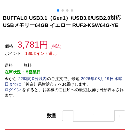
BUFFALO USB3.1（Gen1）/USB3.0/USB2.0対応
USBメモリー64GB イエロー RUF3-KSW64G-YE
3,781円
価格
(税込)
ポイント
189ポイント還元
送料
無料
在庫状況：
5営業日
今から
22
時間
0
分以内
のご注文で、最短
2026
年
08
月
19
日
水曜
日
までに
「
神奈川県横浜市
」
へお届けします。
ログイン
をすると、お客様のご住所への最短お届け日が表示され
ます。
－
＋
数量
1