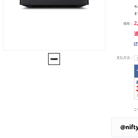
今
ま
2
価格：
支払方法：
こ