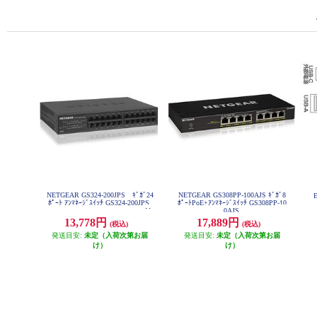
NETGEAR GS324-200JPS ｷﾞｶﾞ24
NETGEAR GS308PP-100AJS ｷﾞｶﾞ8
ﾎﾟｰﾄ ｱﾝﾏﾈｰｼﾞｽｲｯﾁ GS324-200JPS
ﾎﾟｰﾄPoE+ｱﾝﾏﾈｰｼﾞｽｲｯﾁ GS308PP-10
【
0AJS
13,778円
17,889円
(税込)
(税込)
発送目安:
未定（入荷次第お届
発送目安:
未定（入荷次第お届
け）
け）