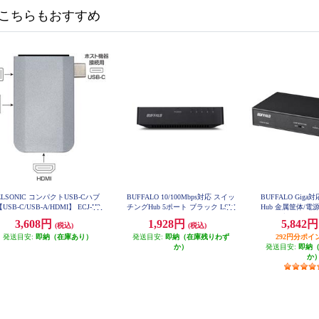
こちらもおすすめ
ELSONIC コンパクトUSB-Cハブ
BUFFALO 10/100Mbps対応 スイッ
BUFFALO Gig
USB-C/USB-A/HDMI】 ECJ-H3
チングHub 5ポート ブラック LSW
Hub 金属筐体/電
M
4-TX-5EPL-BKD
ート ブラック LSW6
3,608円
1,928円
5,842
(税込)
(税込)
発送目安:
即納（在庫あり）
発送目安:
即納（在庫残りわず
292円分ポイ
か）
発送目安:
即納
か