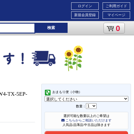
ログイン
ご利用ガイド
新規会員登録
マイページ
0
検索
おまもり便（小物）
-TX-5EP-
数量：
選択可能な数量以上のご希望は
こちらからご相談いただけます
人気品/品薄品/中古品は除きます