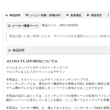
商品説明
レビュー投稿・評価(0件)
延長保証
発送目安
商品コード：
4981254030691
メーカー情報ページ
商品が届いた後ご使用いただき、
マイページ
の注文履歴からレビュー投稿＆
商品説明
≪LSW4-TX-5EP/BKDについて≫
スリム＆コンパクトボディのスイッチングハブ
リビングになじむスタイリッシュなデザイン
本商品は、スタイリッシュなデザインのスイッチングハブです。
スイッチングハブとは、通信を行う機器同士の情報を判別し自動的に適切な通
ゲーム機やテレビなどを接続しネットワークに参加させることができます。
本商品の設計にあたっては、スイッチングハブの使用シーンが従来のパソコン
幅広いシーンへと拡大していることを鑑み、どこに置いてもインテリアを邪魔
本商品は「ルーター機能」は、備えておりません。インターネット回線を複数