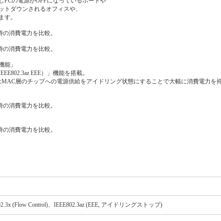
PCの電源がOFFになっているポートや
ットダウンされるオフィスや、
ます。
使用時の消費電力を比較。
使用時の消費電力を比較。
機能」
02.3az EEE）」機能を搭載。
はMAC層のチップへの電源供給をアイドリング状態にすることで大幅に消費電力を
通信時の消費電力を比較。
通信時の消費電力を比較。
E802.3x (Flow Control)、IEEE802.3az (EEE, アイドリングストップ)