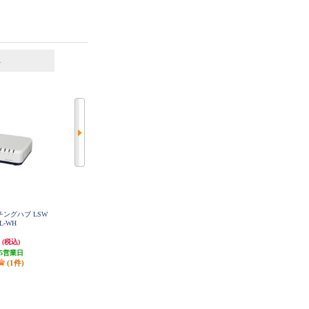
6
7
位
位
位
ッチングハブ LSW
ELSONIC コンパクトUSB-Cハブ
ELSONIC 6ポートUSBハブ【SD/m
PL-WH
【USB-C/USB-A/HDMI】 ECJ-H3
icroSD/USB-A2ポート/USB-C/HDM
M
I】 ECL-HSD06
円
3,608円
3,828円
(税込)
(税込)
(税込)
5営業日
発送目安:
即納（在庫あり）
114円分ポイント還元
(1件)
(1件)