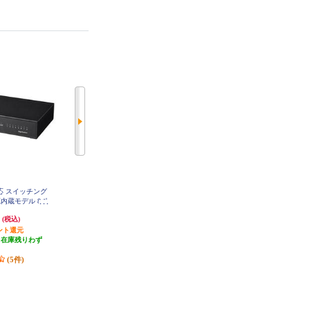
a対応 スイッチング
BUFFALO 10Gbps対応 8ポート ス
ELECOM LANアダプター 有線 タ
源内蔵モデル 8ポ
イッチングハブ LXW-10G8
イプA Giga USBハブ付 (USB-A×3)
-GT-8NS-BK
USB3.2(Gen1) 3.1(Gen1) 3.0 ブラッ
円
46,170円
3,319円
(税込)
(税込)
(税込)
ク EDC-GUA3H2-B
ント還元
2,308円分ポイント還元
発送目安:
3営業日
（在庫残りわず
発送目安:
即納（在庫残りわず
）
か）
(5件)