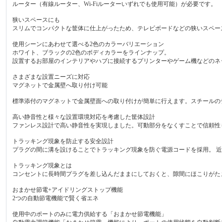
ルーター（有線ルーター、Wi-Fiルーターいずれでも使用可能）が必要です。
狭いスペースにも
スリムでコンパクトな筐体に仕上がったため、テレビボードなどの狭いスペー
使用シーンにあわせて選べる2色のカラーバリエーション
ホワイト、ブラックの2色のボディカラーをラインナップ。
設置するお部屋のインテリアやハブに接続するプリンターやゲーム機などのネ
さまざまな設置ニーズに対応
マグネットで金属壁へ取り付け可能
標準添付のマグネットで金属壁面への取り付けが簡単に行えます。スチールの
高い静音性と様々な設置環境対応を考慮した筐体設計
ファンレス設計で高い静音性を実現しました。可動部分をなくすことで信頼性
トラッキング現象を防止する安全設計
プラグの間に溝を設けることでトラッキング現象を防ぐ電源コードを採用。 
トラッキング現象とは
コンセントに長時間プラグを差し込んだままにしておくと、隙間にほこりがた
おまかせ節電+アイドリングストップ機能
2つの自動節電機能で賢く省エネ
使用中のポートのみに電力供給する「おまかせ節電機能」