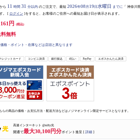
11
31
2026
08
19
水曜日
から
時間
分以内
のご注文で、最短
年
月
日
までに
「
神奈川
す。
[
ログイン
]をすると、お客様のご住所への最短お届け日が表示されます。
,161円
(税込)
送料無料
価格・ポイント・在庫などは店頭と異なります
クレジットカード
コンビニ決済
銀行振込
d払い
PayPay
エポスかんたん決済
ちらの商品の価格・お支払方法・配送方法などはノジマオンライン限定サービスとなります。
高速インターネット @nifty光
最大30,100円分
開通で
ポイント進呈 [
詳細
]