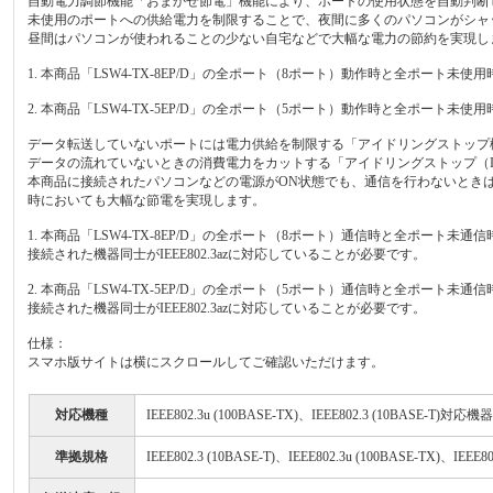
自動電力調節機能「おまかせ節電」機能により、ポートの使用状態を自動判断し
未使用のポートへの供給電力を制限することで、夜間に多くのパソコンがシャ
昼間はパソコンが使われることの少ない自宅などで大幅な電力の節約を実現し
1. 本商品「LSW4-TX-8EP/D」の全ポート（8ポート）動作時と全ポート未
2. 本商品「LSW4-TX-5EP/D」の全ポート（5ポート）動作時と全ポート未
データ転送していないポートには電力供給を制限する「アイドリングストップ
データの流れていないときの消費電力をカットする「アイドリングストップ（IEEE8
本商品に接続されたパソコンなどの電源がON状態でも、通信を行わないとき
時においても大幅な節電を実現します。
1. 本商品「LSW4-TX-8EP/D」の全ポート（8ポート）通信時と全ポート未
接続された機器同士がIEEE802.3azに対応していることが必要です。
2. 本商品「LSW4-TX-5EP/D」の全ポート（5ポート）通信時と全ポート未
接続された機器同士がIEEE802.3azに対応していることが必要です。
仕様：
スマホ版サイトは横にスクロールしてご確認いただけます。
対応機種
IEEE802.3u (100BASE-TX)、IEEE802.3 (10BASE-T)対応機器
準拠規格
IEEE802.3 (10BASE-T)、IEEE802.3u (100BASE-TX)、IEE