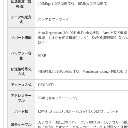
伝送速度（規
100Mbps (100BASE-TX)、10Mbps (10BASE-T)
格値）
データ転送方
ストア＆フォワード
式
Auto-Negotiation (10/100/Half-Duplex)
サポート機能
機能、おまかせ節電機能[リンク]、EAPOL(IEEE802.1X)フレーム
対応
バッファー容
96KB
量
伝送路符号化
4B5B/MLT-3 (100BASE-TX)、Manchester-coding (10BASE-T)
方式
アクセス方式
CSMA/CD
アドレステー
2048（セルフラーニング）
ブル
ポート数
LSW4-TX-8EP/D：8ポートLSW4-TX-5EP/D：5ポート
カテゴリー3以上のUTPケーブル(10BASE-T)カテゴリー
適合ケーブル
的に判別しますので、どちらのケーブルでも問題なく使用