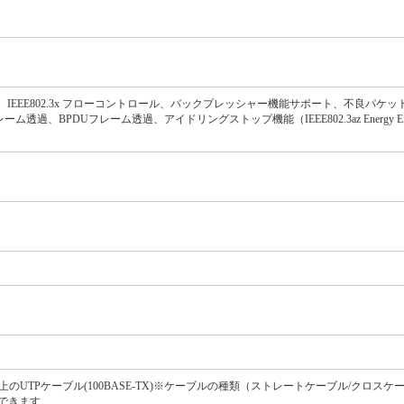
機能、Auto-MDIX機能、IEEE802.3x フローコントロール、バックプレッシャー機能サポート、不良
透過、BPDUフレーム透過、アイドリングストップ機能（IEEE802.3az Energy Efficien
5以上のUTPケーブル(100BASE-TX)※ケーブルの種類（ストレートケーブル/クロス
できます