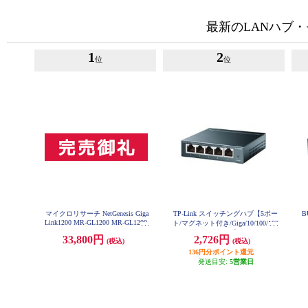
最新のLANハブ
1
2
位
位
マイクロリサーチ NetGenesis Giga
TP-Link スイッチングハブ【5ポー
B
Link1200 MR-GL1200 MR-GL1200
ト/マグネット付き/Giga/10/100/100
0Mbps/金属製筐体】 TL-SG505
33,800円
2,726円
(税込)
(税込)
136円分ポイント還元
発送目安:
5営業日