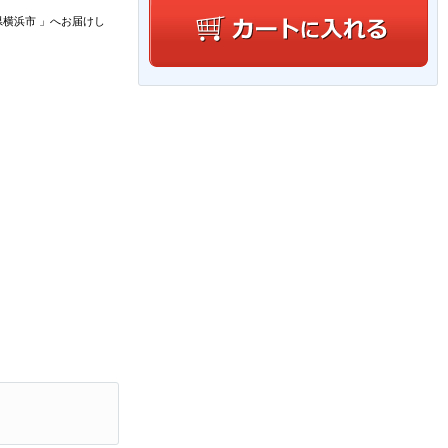
県横浜市
」
へお届けし