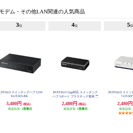
・モデム・その他LAN関連の人気商品
3
4
5
位
位
UFFALO スイッチングハブ LSW
BUFFALO Giga対応 スイッチング
BUFFALO スイ
8-GT-5ES-BK
7-GT-5E
ハブ 5ポート プラスチック筐体/電
源外付けモデル LSW7-GT-5EPL-B
3,480円
2,480円
2,480
(税込)
(税込)
K
発送目安:
5営業日
発送目安:
5営業日
発送目安: