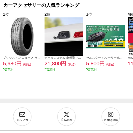
カーアクセサリーの人気ランキング
1
位
2
位
3
位
4
ブリジストン ニューノ ラジアルタイヤ 155/65R14 75H PSR08422
データシステム 車種別リアカメラキット/カメラ角度調整可能タイプ RCK-113T3
セルスター バッテリー充電器 DRC-310
5,680円
21,800円
5,800円
1
(税込)
(税込)
(税込)
5営業日
5営業日
5営業日
メルマガ
旧Twitter
Instagram