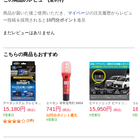
商品が届いた後ご使用いただき、
マイページ
の注文履歴からレビュ
ー投稿＆採用されると
10円分ポイント
進呈
まだレビューはありません
こちらの商品もおすすめ
データシステム テレビキット スマートタイプ TTV442S
エーモン 非常信号灯 6904
ビートソニック ビートソニック Beat-Sonic HDMI映像入力キット トヨタ 90系ノア/ヴォクシー専用 純正ディスプレイオーディオ(8インチ)付き車用 HDK02A
15,180円
741円
15,950円
1
(税込)
(税込)
(税込)
5営業日
22円分ポイント還元
5営業日
5営
5営業日
(1件)