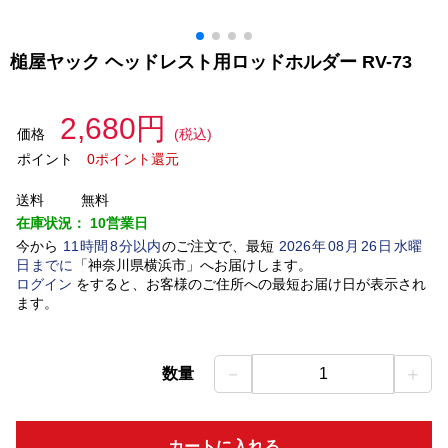
槌屋ヤック ヘッドレスト用ロッドホルダー RV-73
2,680円
価格
(税込)
ポイント
0ポイント還元
送料
無料
在庫状況：
10営業日
今から
11
時間
8
分以内
のご注文で、最短
2026
年
08
月
26
日
水曜
日
までに
「
神奈川県横浜市
」
へお届けします。
ログイン
をすると、お客様のご住所への最短お届け日が表示され
ます。
－
＋
数量
1
カートに入れる