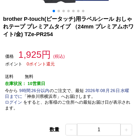
brother P-touch(ピータッチ)用ラベルシール おしゃ
れテープ プレミアムタイプ （24mm プレミアムホワ
イト/金) TZe-PR254
1,925円
価格
(税込)
ポイント
0ポイント還元
送料
無料
在庫状況：
10営業日
今から
9
時間
26
分以内
のご注文で、最短
2026
年
08
月
26
日
水曜
日
までに
「
神奈川県横浜市
」
へお届けします。
ログイン
をすると、お客様のご住所への最短お届け日が表示され
ます。
－
＋
数量
1