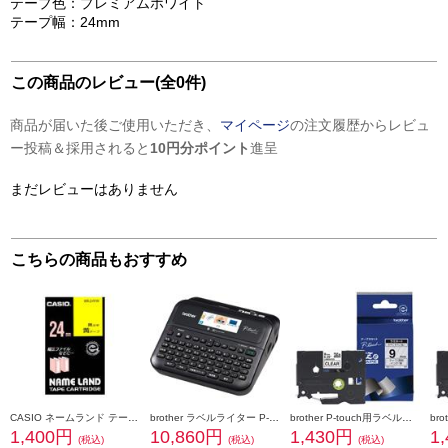
テープ色：プレミアムホワイト
テープ幅：24mm
この商品のレビュー(全0件)
商品が届いた後ご使用いただき、
マイページ
の注文履歴からレビュ
ー投稿＆採用されると
10円分ポイント
進呈
まだレビューはありません
こちらの商品もおすすめ
CASIO ネームランド テープカートリッジ 黄に黒文字 24mm XR-24YW
brother ラベルライター P-touch(ピータッチ)【3.5mm~24mm幅TZeテープ/パソコン・スマホ接続/カラー液晶】 PT-D610BT
brother P-touch用ラベルシール (9mm ｸﾛ-ﾄｳﾒｲ) TZe-121
1,400円
10,860円
1,430円
1
(税込)
(税込)
(税込)