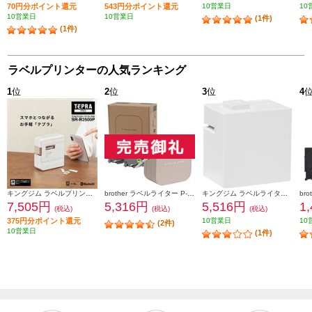
70円分ポイント還元
543円分ポイント還元
10営業日
10
10営業日
10営業日
(1件)
(1件)
ラベルプリンターの人気ランキング
1
位
2
位
3
位
4
キングジム ラベルプリンター「テプラ」PRO ホワイト SR-R2500P
brother ラベルライター P-TOUCH CUBE(ピータッチ キューブ) ラテ スマホ専用/3.5mm~12mm幅/TZeテープ対応 PT-P300BTLT
キングジム ラベルライタ－ 「テプラ」 Lite ホワイト LR30-W
7,505円
5,316円
5,516円
1
(税込)
(税込)
(税込)
375円分ポイント還元
10営業日
10
(2件)
10営業日
(1件)