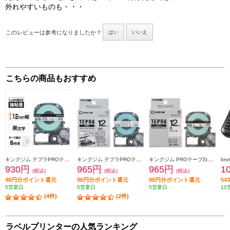
外れやすいものも・・・
このレビューは参考になりましたか？
はい
いいえ
こちらの商品もおすすめ
キングジム テプラPROテープカートリッジ 強粘着 白ラベル黒文字 12mm SS12KW
キングジム テプラPROテープカートリッジ キレイにはがせるラベル 白 黒文字12mm SS12KE
キングジム PROテープ白ラベル黒文字 12mm SS12K
930円
965円
965円
1
(税込)
(税込)
(税込)
46円分ポイント還元
96円分ポイント還元
96円分ポイント還元
5
5営業日
5営業日
5営業日
10
(4件)
(2件)
ラベルプリンターの人気ランキング