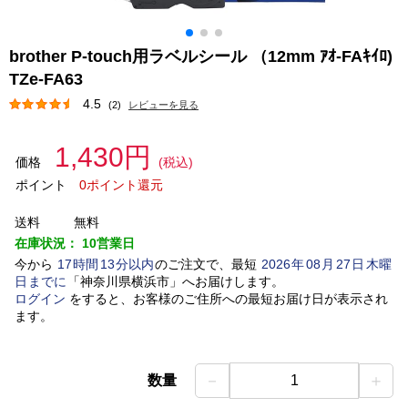
brother P-touch用ラベルシール （12mm ｱｵ-FAｷｲﾛ)
TZe-FA63
4.5
(2)
レビューを見る
1,430円
価格
(税込)
ポイント
0ポイント還元
送料
無料
在庫状況：
10営業日
今から
17
時間
13
分以内
のご注文で、最短
2026
年
08
月
27
日
木曜
日
までに
「
神奈川県横浜市
」
へお届けします。
ログイン
をすると、お客様のご住所への最短お届け日が表示され
ます。
－
＋
数量
1