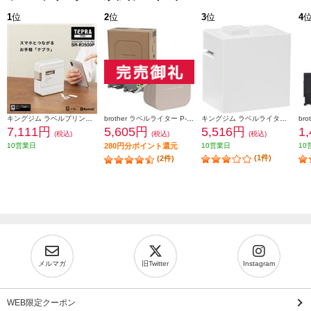
1
位
2
位
3
位
4
キングジム ラベルプリンター「テプラ」PRO ホワイト SR-R2500P
brother ラベルライター P-TOUCH CUBE(ピータッチ キューブ) ラテ スマホ専用/3.5mm~12mm幅/TZeテープ対応 PT-P300BTLT
キングジム ラベルライタ－ 「テプラ」 Lite ホワイト LR30-W
7,111円
5,605円
5,516円
1
(税込)
(税込)
(税込)
10営業日
280円分ポイント還元
10営業日
10
(1件)
(2件)
メルマガ
旧Twitter
Instagram
WEB限定クーポン