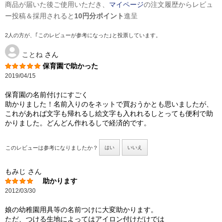
商品が届いた後ご使用いただき、
マイページ
の注文履歴からレビュ
ー投稿＆採用されると
10円分ポイント
進呈
2人の方が、｢このレビューが参考になった｣と投票しています。
ことね
さん
保育園で助かった
2019/04/15
保育園の名前付けにすごく
助かりました！名前入りのをネットで買おうかとも思いましたが、
これがあれば文字も帰れるし絵文字も入れれるしとっても便利で助
かりました。どんどん作れるしで経済的です。
このレビューは参考になりましたか？
はい
いいえ
もみじ
さん
助かります
2012/03/30
娘の幼稚園用具等の名前つけに大変助かります。
ただ、つける生地によってはアイロン付けだけでは