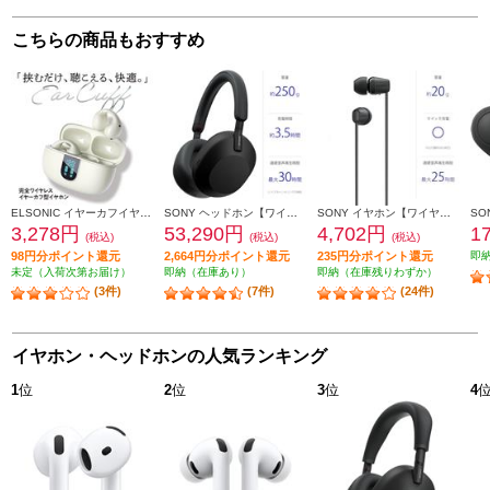
こちらの商品もおすすめ
ELSONIC イヤーカフイヤホン【イヤーカフ型/Bluetooth/USB-C充電/周りの音が聞こえる/イヤホン/オフホワイト】 EN33KF01-OW
SONY ヘッドホン【ワイヤレス/Bluetooth/ハイレゾ対応/リモコン・マイク対応/ノイズキャンセリング対応/ブラック】 WH-1000XM5-BM
SONY イヤホン【ワイヤレス(ネックバンド)/Bluetooth/リモコン・マイク対応/最大25時間再生/ブラック】 WI-C100-BZ
3,278円
53,290円
4,702円
1
(税込)
(税込)
(税込)
98円分ポイント還元
2,664円分ポイント還元
235円分ポイント還元
即
未定（入荷次第お届け）
即納（在庫あり）
即納（在庫残りわずか）
(3件)
(7件)
(24件)
イヤホン・ヘッドホンの人気ランキング
1
位
2
位
3
位
4