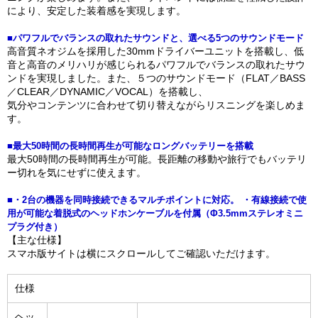
により、安定した装着感を実現します。
■パワフルでバランスの取れたサウンドと、選べる5つのサウンドモード
高音質ネオジムを採用した30mmドライバーユニットを搭載し、低
音と高音のメリハリが感じられるパワフルでバランスの取れたサウ
ンドを実現しました。また、５つのサウンドモード（FLAT／BASS
／CLEAR／DYNAMIC／VOCAL）を搭載し、
気分やコンテンツに合わせて切り替えながらリスニングを楽しめま
す。
■最大50時間の長時間再生が可能なロングバッテリーを搭載
最大50時間の長時間再生が可能。長距離の移動や旅行でもバッテリ
ー切れを気にせずに使えます。
■・2台の機器を同時接続できるマルチポイントに対応。 ・有線接続で使
用が可能な着脱式のヘッドホンケーブルを付属（Φ3.5mmステレオミニ
プラグ付き）
【主な仕様】
スマホ版サイトは横にスクロールしてご確認いただけます。
仕様
ヘッ