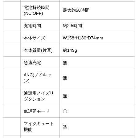
電池持続時間
最大約50時間
(NC OFF)
充電時間
約2.5時間
本体サイズ
W158*H186*D74mm
本体質量(片耳)
約149g
急速充電
無
ANC(ノイキャ
無
ン)
通話用ノイズリ
無
ダクション
低遅延モード
〇
マイクミュート
無
機能