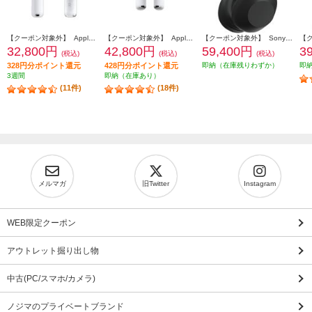
【クーポン対象外】 Apple AirPods4 第4世代 イヤホン ノイズキャンセリング機能 インイヤー 完全ワイヤレス 空間オーディオ MXP93J-A
【クーポン対象外】 Apple AirPodsPro3 ワイヤレス(左右分離)/Bluetooth/カナル型/ノイズキャンセリング/ホワイト MFHP4J-A
【クーポン対象外】 Sony ヘッドホン ワイヤレスノイズキャンセリングステレオヘッドセット【Bluetooth/ハイレゾ対応 /リモコン・マイク対応 /ブラック】 WH-1000XM6-BM
32,800円
42,800円
59,400円
3
(税込)
(税込)
(税込)
328円分ポイント還元
428円分ポイント還元
即納（在庫残りわずか）
即
3週間
即納（在庫あり）
(11件)
(18件)
メルマガ
旧Twitter
Instagram
WEB限定クーポン
アウトレット掘り出し物
中古(PC/スマホ/カメラ)
ノジマのプライベートブランド