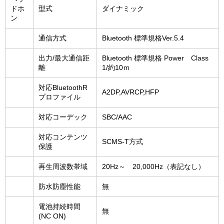
ドホ
型式
ダイナミック
ン
通信方式
Bluetooth 標準規格Ver.5.4
出力/最大通信距
Bluetooth 標準規格 Power Class
離
1/約10ｍ
対応BluetoothR
A2DP,AVRCP,HFP
プロファイル
対応コーデック
SBC/AAC
対応コンテンツ
SCMS-T方式
保護
再生周波数帯域
20Hz～ 20,000Hz（表記なし）
防水防塵性能
無
電池持続時間
無
(NC ON)