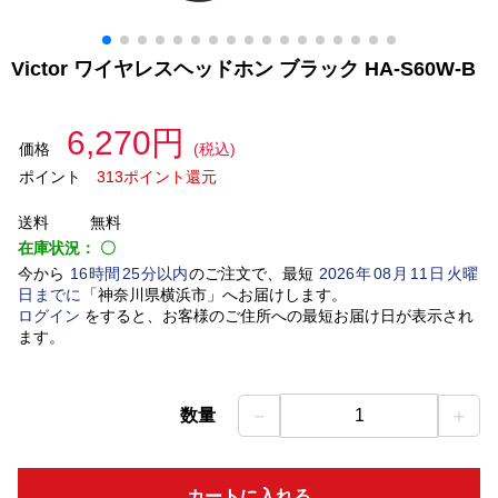
Victor ワイヤレスヘッドホン ブラック HA-S60W-B
6,270円
価格
(税込)
ポイント
313ポイント還元
送料
無料
在庫状況：
〇
今から
16
時間
25
分以内
のご注文で、最短
2026
年
08
月
11
日
火曜
日
までに
「
神奈川県横浜市
」
へお届けします。
ログイン
をすると、お客様のご住所への最短お届け日が表示され
ます。
－
＋
数量
1
カートに入れる