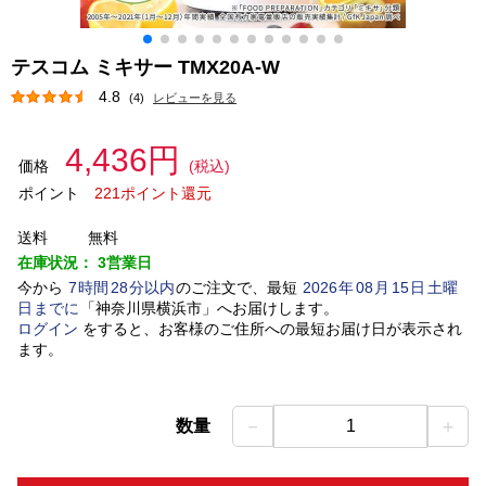
テスコム ミキサー TMX20A-W
4.8
(4)
レビューを見る
4,436円
価格
(税込)
ポイント
221ポイント還元
送料
無料
在庫状況：
3営業日
今から
7
時間
28
分以内
のご注文で、最短
2026
年
08
月
15
日
土曜
日
までに
「
神奈川県横浜市
」
へお届けします。
ログイン
をすると、お客様のご住所への最短お届け日が表示され
ます。
－
＋
数量
1