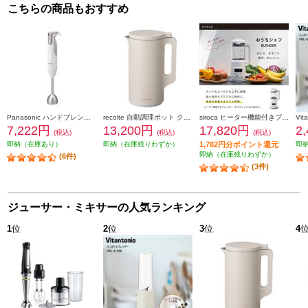
こちらの商品もおすすめ
Panasonic ハンドブレンダー MXS302
recolte 自動調理ポット クリームホワイト RSY-2W
siroca ヒーター機能付きブレンダー おうちシェフBLENDER SM-S151W
7,222円
13,200円
17,820円
2
(税込)
(税込)
(税込)
即納（在庫あり）
即納（在庫残りわずか）
1,782円分ポイント還元
即
即納（在庫残りわずか）
(6件)
(3件)
ジューサー・ミキサーの人気ランキング
1
位
2
位
3
位
4