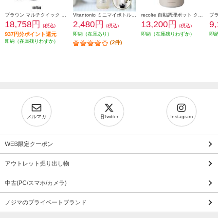
ブラウン マルチクイック 7 ハンドブレンダー [1台6役/400W/おろしディスク付/お手入れラク/時短/ブラックシルバー] MQ7035XBG
Vitantonio ミニマイボトルブレンダー ミルク VBL-6-MK
recolte 自動調理ポット クリームホワイト RSY-2W
18,758円
2,480円
13,200円
9
(税込)
(税込)
(税込)
937円分ポイント還元
即納（在庫あり）
即納（在庫残りわずか）
即
即納（在庫残りわずか）
(2件)
メルマガ
旧Twitter
Instagram
WEB限定クーポン
アウトレット掘り出し物
中古(PC/スマホ/カメラ)
ノジマのプライベートブランド