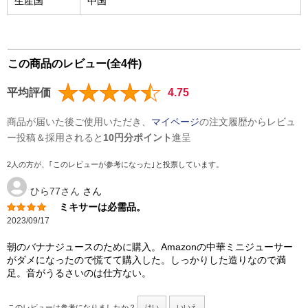
生産国
中国
この商品のレビュー(全4件)
平均評価
4.75
商品が届いた後ご使用いただき、
マイページ
の注文履歴からレビュ
ー投稿＆採用されると
10円分ポイント
進呈
2人の方が、｢このレビューが参考になった｣と投票しています。
ひら77さん
さん
ミキサーは必需品。
2023/09/17
朝のバナナジュースのために購入。Amazonの中華ミニジューサー
がダメになったので慌てて購入した。しっかりした造りなので満
足。音がうるさいのは仕方ない。
このレビューは参考になりましたか？
はい
いいえ