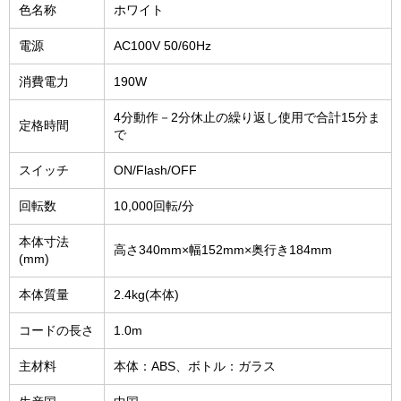
色名称
ホワイト
電源
AC100V 50/60Hz
消費電力
190W
4分動作－2分休止の繰り返し使用で合計15分ま
定格時間
で
スイッチ
ON/Flash/OFF
回転数
10,000回転/分
本体寸法
高さ340mm×幅152mm×奥行き184mm
(mm)
本体質量
2.4kg(本体)
コードの長さ
1.0m
主材料
本体：ABS、ボトル：ガラス