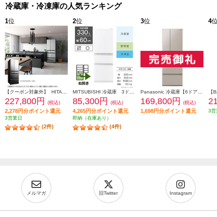
冷蔵庫・冷凍庫の人気ランキング
1
位
2
位
3
位
4
【クーポン対象外】 HITACHI 冷蔵庫【6ドア/観音開き/540L/クリスタルミラー】 ★大型配送対象商品 R-HXC54X-X
MITSUBISHI 冷蔵庫 3ドア/右開き/330L/ホワイト ★大型配送対象商品 MR-C33M-W
Panasonic 冷蔵庫【6ドア/観音開き/501L/ベージュ】★大型配送対象商品 NR-F50EX1-C
227,800円
85,300円
169,800円
2
(税込)
(税込)
(税込)
2,278円分ポイント還元
4,265円分ポイント還元
1,698円分ポイント還元
3営
3営業日
即納（在庫あり）
(2件)
(4件)
メルマガ
旧Twitter
Instagram