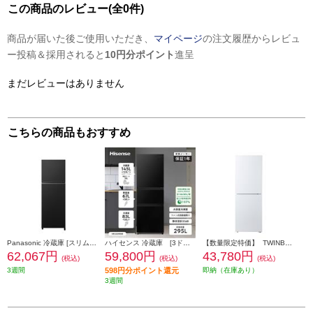
この商品のレビュー(全0件)
商品が届いた後ご使用いただき、
マイページ
の注文履歴からレビュ
ー投稿＆採用されると
10円分ポイント
進呈
まだレビューはありません
こちらの商品もおすすめ
Panasonic 冷蔵庫 [スリム][Agバイオ抗菌脱臭]【2ドア/右開き/248L/マットブラック】★大型配送対象商品 NR-B253T-K
ハイセンス 冷蔵庫 [3ドア/右開き/295L/ファン式/ブラック]★大型配送対象商品 HR-D295KB
【数量限定特価】 TWINBIRD 冷蔵庫[ガラスデザイン][引き出し式大容量冷凍室]【2ドア/右開き/231L/ホワイト】★大型配送対象商品 HR-E923W
62,067円
59,800円
43,780円
(税込)
(税込)
(税込)
3週間
598円分ポイント還元
即納（在庫あり）
3週間