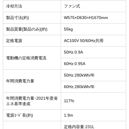
冷却方法
ファン式
製品寸法(約)
W575×D630×H1670mm
製品質量[製品のみ](約)
55kg
定格電源
AC100V 50/60Hz共用
50Hz:0.9A
電動機の定格消費電流
60Hz:0.95A
50Hz:280kWh/年
年間消費電力量
60Hz:280kWh/年
年間消費電力量･2021年度省
117%
エネ基準達成
電源ｺｰﾄﾞ長(約)
1.9m
定格内容量:231L