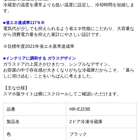
冷蔵室の温度を通常よりも低い温度に設定し、冷却時間を短縮しま
す。
■省エネ達成率117％※
電気代が少しでも抑えられるよう省エネ性能にこだわり、大容量な
がら消費電力量を抑えた家計にやさしい設計です。
※目標年度2021年省エネ基準達成率
■インテリアに調和する ガラスデザイン
ガラスドアの上質さがひきたつ、シンプルなデザイン。
お部屋の中で存在感が大きくなりがちな冷蔵庫だからこそ、「暮ら
しに溶け込む」ことをいちばんに考えました。
【主な仕様】
スマホ版サイトは横にスクロールしてご確認いただけます。
品番
HR-EJ23B
製品名
2ドア冷凍冷蔵庫
色
ブラック