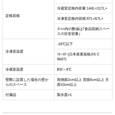
冷蔵室定格内容量:144L<117L>
定格容積
冷凍室定格内容積:87L<67L>
※<>内の数値は｢食品収納スペー
スの目安容量｣
-18℃以下
冷凍室温度
ﾌｫｰｽﾀｰ(日本産業規格JIS C
9607)
冷蔵室温度
約0～8℃
壁際に設置した場合の壁か
両側面2cm以上 背面6cm以上 天
らのスペース
面10cm以上
付属品
製氷皿×1