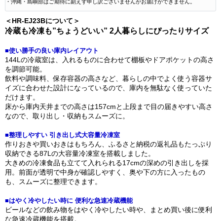
・沖縄・島嶼部はご期待に副えず申し訳ございませんがお届けができません。
＜HR-EJ23Bについて＞
冷蔵も冷凍も”ちょうどいい” 2人暮らしにぴったりサイズ
■使い勝手の良い庫内レイアウト
144Lの冷蔵室は、入れるものに合わせて棚板やドアポケットの高さ
を調節可能。
飲料や調味料、保存容器の高さなど、暮らしの中でよく使う容器サ
イズに合わせた設計になっているので、庫内を無駄なく使っていた
だけます。
床から庫内天井までの高さは157cmと上段まで目の届きやすい高さ
なので、取り出し・収納もスムーズに。
■整理しやすい 引き出し式大容量冷凍室
作りおきや買いおきはもちろん、ふるさと納税の返礼品もたっぷり
収納できる87Lの大容量冷凍室を搭載しました。
大きめの冷凍食品も立てて入れられる17cmの深めの引き出しを採
用。前面が透明で中身が確認しやすく、奥や下の方に入ったもの
も、スムーズに整理できます。
■はやく冷やしたい時に 便利な急速冷蔵機能
ビールなどの飲み物をはやく冷やしたい時や、まとめ買い後に便利
な急速冷蔵機能を搭載。