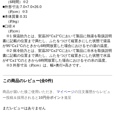
（6時間）※2
■外形寸法:7.0×7.0×26.0
（約cm）※3
■本体質量:0.31
（約kg）
■口径:4
（約cm）
※1 保温効力とは、室温20°C±2°Cにおいて製品に熱湯を取扱説明
書に記載の位置まで満たし、ふたをつけて縦置きにした状態で湯温
が95°C±1°Cのときから6時間放置した場合におけるその湯の温度。
※2 保冷効力とは、室温20°C±2°Cにおいて製品に冷水を取扱説明
書に記載の位置まで満たし、ふたをつけて縦置きにした状態で水温
が4°C±1°Cのときから6時間放置した場合におけるその水の温度。
※3 外形寸法（約cm）は、幅×奥行×高さです。
この商品のレビュー(全0件)
商品が届いた後ご使用いただき、
マイページ
の注文履歴からレビュ
ー投稿＆採用されると
10円分ポイント
進呈
まだレビューはありません