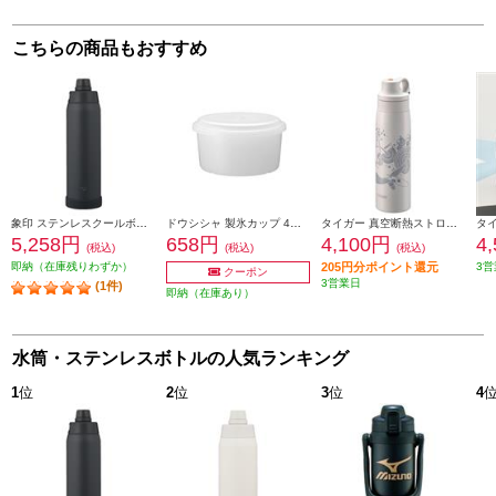
こちらの商品もおすすめ
象印 ステンレスクールボトル 1200ml シームレスせん チャコールブラック SDKA120-BM
ドウシシャ 製氷カップ 4個セット HS19M
タイガー 真空断熱ストローボトル[500ml/ストロー/保冷/クジラ] MCS-A501WS
5,258円
658円
4,100円
4
(税込)
(税込)
(税込)
即納（在庫残りわずか）
205円分ポイント還元
3営
クーポン
3営業日
(1件)
即納（在庫あり）
水筒・ステンレスボトルの人気ランキング
1
位
2
位
3
位
4