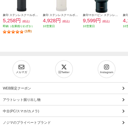
象印 ステンレスクールボトル 1200ml シームレスせん チャコールブラック SDKA120-BM
象印 ステンレスクールボトル 1000ml シームレスせん ペールホワイト SDKA100-WM
象印マホービン ステンレスクールボトル[2.0L/ミズノ/ブラック] SD-BX20-BA
5,258円
4,928円
9,599円
4
(税込)
(税込)
(税込)
即納（在庫残りわずか）
10営業日
10営業日
10
(1件)
メルマガ
旧Twitter
Instagram
WEB限定クーポン
アウトレット掘り出し物
中古(PC/スマホ/カメラ)
ノジマのプライベートブランド