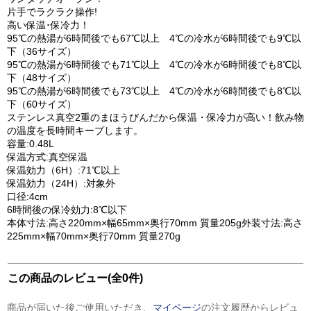
片手でラクラク操作!
高い保温･保冷力！
95℃の熱湯が6時間後でも67℃以上 4℃の冷水が6時間後でも9℃以
下（36サイズ）
95℃の熱湯が6時間後でも71℃以上 4℃の冷水が6時間後でも8℃以
下（48サイズ）
95℃の熱湯が6時間後でも73℃以上 4℃の冷水が6時間後でも8℃以
下（60サイズ）
ステンレス真空2重のまほうびんだから保温・保冷力が高い！飲み物
の温度を長時間キープします。
容量:0.48L
保温方式:真空保温
保温効力（6H）:71℃以上
保温効力（24H）:対象外
口径:4cm
6時間後の保冷効力:8℃以下
本体寸法:高さ220mm×幅65mm×奥行70mm 質量205g外装寸法:高さ
225mm×幅70mm×奥行70mm 質量270g
この商品のレビュー(全0件)
商品が届いた後ご使用いただき、
マイページ
の注文履歴からレビュ