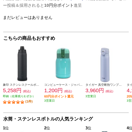
ー投稿＆採用されると
10円分ポイント
進呈
まだレビューはありません
こちらの商品もおすすめ
象印 ステンレスクールボトル 1200ml シームレスせん チャコールブラック SDKA120-BM
コンピューケース・ジャパン マグボトル180ml JMG-B180-GR
タイガー 真空断熱ワンプッシュボトル[500ml/ワンプッシュ/保冷保温/セレストブルー] MKR-W050AR
5,258円
1,200円
3,960円
4
(税込)
(税込)
(税込)
即納（在庫残りわずか）
60円分ポイント還元
3営業日
2
3営業日
3営
(1件)
水筒・ステンレスボトルの人気ランキング
1
位
2
位
3
位
4