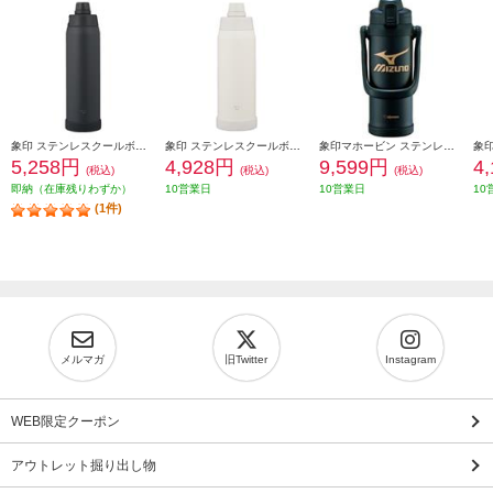
象印 ステンレスクールボトル 1200ml シームレスせん チャコールブラック SDKA120-BM
象印 ステンレスクールボトル 1000ml シームレスせん ペールホワイト SDKA100-WM
象印マホービン ステンレスクールボトル[2.0L/ミズノ/ブラック] SD-BX20-BA
5,258円
4,928円
9,599円
4
(税込)
(税込)
(税込)
即納（在庫残りわずか）
10営業日
10営業日
10
(1件)
メルマガ
旧Twitter
Instagram
WEB限定クーポン
アウトレット掘り出し物