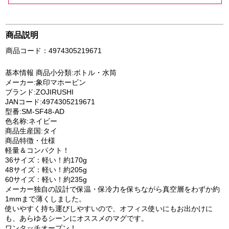
商品説明
商品コード：4974305219671
基本情報 商品小分類:ボトル・水筒
メーカー:象印マホービン
ブランド:ZOJIRUSHI
JANコード:4974305219671
型番:SM-SF48-AD
色名称:ネイビー
商品生産国:タイ
商品特徴・仕様
軽量＆コンパクト！
36サイズ：軽い！約170g
48サイズ：軽い！約205g
60サイズ：軽い！約235g
メーカー独自の設計で保温・保冷力を保ちながら真空層をわずか約
1mmまで薄くしました。
使いやすく持ち運びしやすいので、オフィス使いにもお出かけに
も、あらゆるシーンにオススメのマグです。
ワンタッチオープン！