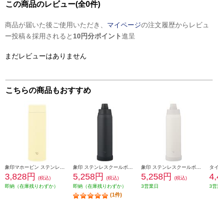
この商品のレビュー(全0件)
商品が届いた後ご使用いただき、
マイページ
の注文履歴からレビュ
ー投稿＆採用されると
10円分ポイント
進呈
まだレビューはありません
こちらの商品もおすすめ
象印マホービン ステンレスマグ［480ml/食洗機対応/ペールシトラス］ SUAA48-YM
象印 ステンレスクールボトル 1200ml シームレスせん チャコールブラック SDKA120-BM
象印 ステンレスクールボトル 1200ml シームレスせん ペールホワイト SDKA120-WM
3,828円
5,258円
5,258円
4
(税込)
(税込)
(税込)
即納（在庫残りわずか）
即納（在庫残りわずか）
3営業日
3営
(1件)