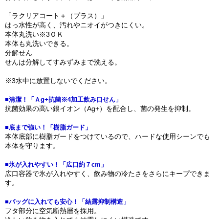
「ラクリアコート＋（プラス）」
はっ水性が高く、汚れやニオイがつきにくい。
本体丸洗い※3ＯＫ
本体も丸洗いできる。
分解せん
せんは分解してすみずみまで洗える。
※3水中に放置しないでください。
■清潔！「Ａg+抗菌※4加工飲み口せん」
抗菌効果の高い銀イオン（Ag+）を配合し、菌の発生を抑制。
■底まで強い！「樹脂ガード」
本体底部に樹脂ガードをつけているので、ハードな使用シーンでも
本体を守ります。
■氷が入れやすい！「広口約７cm」
広口容器で氷が入れやすく、飲み物の冷たさをさらにキープできま
す。
■バッグに入れても安心！「結露抑制構造」
フタ部分に空気断熱層を採用。