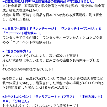
■公益社団法人日本PTA全国協議会の推薦商品※2に選ばれました。
※2社会教育、家庭教育と学校教育との連携を深め、青少年の健全育
成と福祉の増進をはかり、
社会の発展に寄与する商品を日本PTAが定める推薦規程に則り審査
し、合格した商品。
■大容量でも速攻！ドリンクチャージ！ 「ワンタッチオープンせん」＆
「エアーベント構造飲み口」
ワンタッチでフタが開く「ワンタッチオープンせん」とゴクゴク飲
める「エアーベント構造飲み口」
■「驚きの保冷力！」
ステンレスまほうびんにより、高い保冷力を実現！
冷たい飲み物は冷たいまま、飲みごろの温度を長時間キープしま
す。
4℃の冷水が6時間後でも8℃以下！
保冷効力とは、室温20℃±2℃において製品に冷水を取扱説明書に記
載の位置まで満たし、縦置きにした状態で水の温度が4℃±1℃の時か
ら6時間放置した場合におけるその水の温度。
■お手入れカンタン！「ラクリアコート＋（プラス）」「本体丸洗い※3
ＯＫ」「分解せん」
お手入れしやすく、ボトルはいつでも清潔キープ！