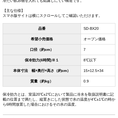
冷たい飲み物を入れても結露しにくい構造です。
【主な仕様】
スマホ版サイトは横にスクロールしてご確認いただけます。
品番
SD-BX20
希望小売価格
オープン価格
口径（約cm）
7
保冷効力(6時間)※１
8℃以下
本体寸法 幅×奥行×高さ（約cm）
15×12.5×34
質量（約kg）
0.9
保冷効力とは、室温20℃±2℃において製品に冷水を取扱説明書に記
載の位置まで満たし、縦置きにした状態で水の温度が4℃±1℃の時か
ら6時間放置した場合におけるその水の温度。