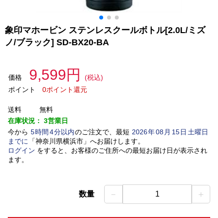
象印マホービン ステンレスクールボトル[2.0L/ミズ
ノ/ブラック] SD-BX20-BA
9,599円
価格
(税込)
ポイント
0ポイント還元
送料
無料
在庫状況：
3営業日
今から
5
時間
4
分以内
のご注文で、最短
2026
年
08
月
15
日
土曜日
までに
「
神奈川県横浜市
」
へお届けします。
ログイン
をすると、お客様のご住所への最短お届け日が表示され
ます。
－
＋
数量
1