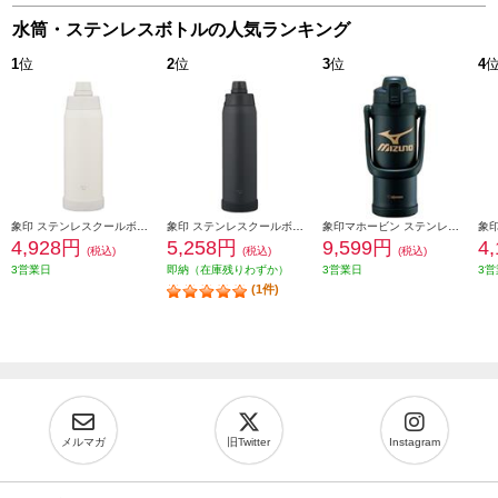
水筒・ステンレスボトルの人気ランキング
1
位
2
位
3
位
4
象印 ステンレスクールボトル 1000ml シームレスせん ペールホワイト SDKA100-WM
象印 ステンレスクールボトル 1200ml シームレスせん チャコールブラック SDKA120-BM
象印マホービン ステンレスクールボトル[2.0L/ミズノ/ブラック] SD-BX20-BA
4,928円
5,258円
9,599円
4
(税込)
(税込)
(税込)
3営業日
即納（在庫残りわずか）
3営業日
3営
(1件)
メルマガ
旧Twitter
Instagram