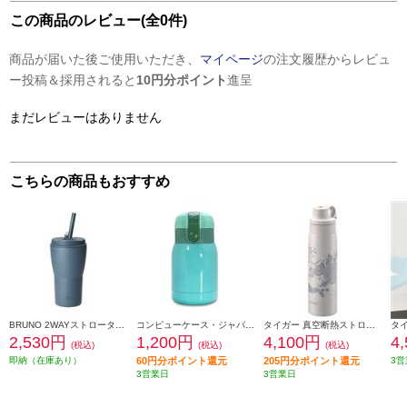
この商品のレビュー(全0件)
商品が届いた後ご使用いただき、
マイページ
の注文履歴からレビュ
ー投稿＆採用されると
10円分ポイント
進呈
まだレビューはありません
こちらの商品もおすすめ
BRUNO 2WAYストロータンブラーM［真空断熱/ブルーグレー］ BHK322-BGY
コンピューケース・ジャパン マグボトル180ml JMG-B180-GR
タイガー 真空断熱ストローボトル[500ml/ストロー/保冷/クジラ] MCS-A501WS
2,530円
1,200円
4,100円
4
(税込)
(税込)
(税込)
即納（在庫あり）
60円分ポイント還元
205円分ポイント還元
3営
3営業日
3営業日