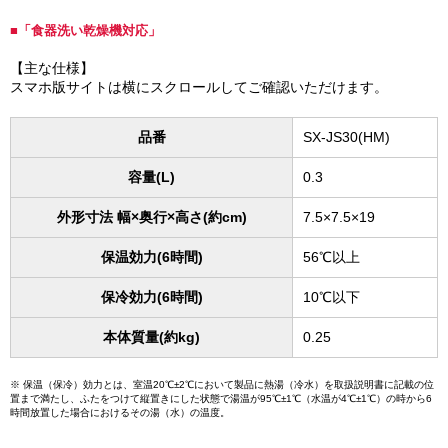
■「食器洗い乾燥機対応」
【主な仕様】
スマホ版サイトは横にスクロールしてご確認いただけます。
品番
SX-JS30(HM)
容量(L)
0.3
外形寸法 幅×奥行×高さ(約cm)
7.5×7.5×19
保温効力(6時間)
56℃以上
保冷効力(6時間)
10℃以下
本体質量(約kg)
0.25
※ 保温（保冷）効力とは、室温20℃±2℃において製品に熱湯（冷水）を取扱説明書に記載の位
置まで満たし、ふたをつけて縦置きにした状態で湯温が95℃±1℃（水温が4℃±1℃）の時から6
時間放置した場合におけるその湯（水）の温度。