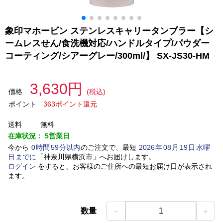
象印マホービン ステンレスキャリータンブラー【シ
ームレスせん/食洗機対応/ハンドルタイプ/パウダー
コーティング/シアーグレー/300ml/】 SX-JS30-HM
3,630円
価格
(税込)
ポイント
363ポイント還元
送料
無料
在庫状況：
5営業日
今から
0
時間
59
分以内
のご注文で、最短
2026
年
08
月
19
日
水曜
日
までに
「
神奈川県横浜市
」
へお届けします。
ログイン
をすると、お客様のご住所への最短お届け日が表示され
ます。
－
＋
数量
1