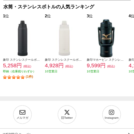
水筒・ステンレスボトルの人気ランキング
1
位
2
位
3
位
4
象印 ステンレスクールボトル 1200ml シームレスせん チャコールブラック SDKA120-BM
象印 ステンレスクールボトル 1000ml シームレスせん ペールホワイト SDKA100-WM
象印マホービン ステンレスクールボトル[2.0L/ミズノ/ブラック] SD-BX20-BA
5,258円
4,928円
9,599円
4
(税込)
(税込)
(税込)
即納（在庫残りわずか）
10営業日
10営業日
10
(1件)
メルマガ
旧Twitter
Instagram