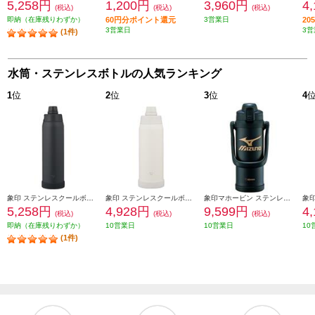
5,258円
1,200円
3,960円
4
(税込)
(税込)
(税込)
即納（在庫残りわずか）
60円分ポイント還元
3営業日
2
3営業日
3営
(1件)
水筒・ステンレスボトルの人気ランキング
1
位
2
位
3
位
4
象印 ステンレスクールボトル 1200ml シームレスせん チャコールブラック SDKA120-BM
象印 ステンレスクールボトル 1000ml シームレスせん ペールホワイト SDKA100-WM
象印マホービン ステンレスクールボトル[2.0L/ミズノ/ブラック] SD-BX20-BA
5,258円
4,928円
9,599円
4
(税込)
(税込)
(税込)
即納（在庫残りわずか）
10営業日
10営業日
10
(1件)