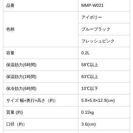
品番
MMP-W021
アイボリー
色柄
ブルーブラック
フレッシュピンク
容量
0.2L
保温効力(6時間)
58℃以上
保温効力(1時間)
83℃以上
保冷効力(6時間)
10℃以下
サイズ 幅×奥行×高さ（約）
5.8×5.8×12.9(cm)
質量 (約)
0.11kg
口径（約）
3.6(cm)