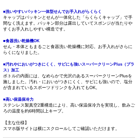
■洗いやすいパッキン一体型せんでお手入れがらくらく
キャップはパッキンとせんが一体化した「らくらくキャップ」で手
間なく洗えます。パッキン部分は露出していてスポンジが当たりや
すくお手入れしやすい構造です。
■食器洗い乾燥機OK
せん・本体ともまるごと食器洗い乾燥機に対応。お手入れがさらに
らくになりました。
■汚れやにおいがつきにくく、サビにも強いスーパークリーンPlus（プラ
ス）加工
ボトルの内面には、なめらかで光沢のあるスーパークリーンPlusを
施しました。汚れ・においがつきにくく、サビにも強いので、塩分
が含まれているスポーツドリンクを入れてもOK。
■高い保温保冷力
ステンレス製真空2重構造により、高い保温保冷力を実現し、飲みご
ろの温度を約6時間以上キープ。
【主な仕様】
スマホ版サイトは横にスクロールしてご確認いただけます。