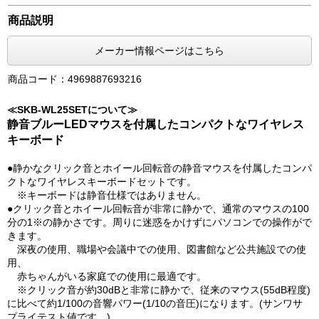
商品説明
メーカー情報ページはこちら
商品コード：4969887693216
≪SKB-WL25SETについて≫
静音ブルーLEDマウスを付属したコンパクトなワイヤレス
キーボード
●静かなクリック音とホイール回転音の静音マウスを付属したコンパ
クトなワイヤレスキーボードセットです。
※キーボードは静音仕様ではありません。
●クリック音とホイール回転音が非常に静かで、通常のマウスの100
分の1※の静かさです。周りに迷惑をかけずにパソコンでの操作がで
きます。
深夜の使用、職場や会議中での使用、図書館など公共施設での使
用、
赤ちゃんがいる家庭での使用に最適です。
※クリック音が約30dBと非常に静かで、従来のマウス(55dB程度)
に比べて約1/100の音響パワー(1/10の音圧)になります。(サンワサ
プライテスト値です。)