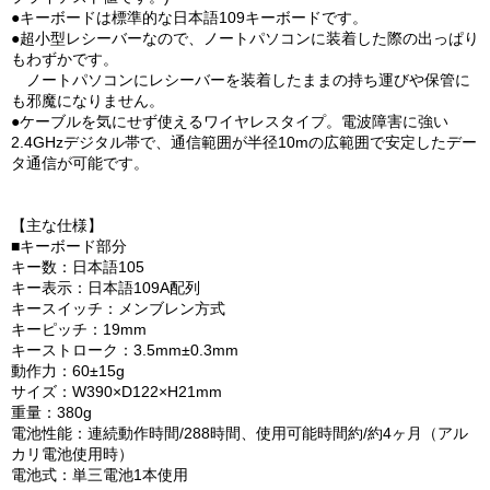
●キーボードは標準的な日本語109キーボードです。
●超小型レシーバーなので、ノートパソコンに装着した際の出っぱり
もわずかです。
ノートパソコンにレシーバーを装着したままの持ち運びや保管に
も邪魔になりません。
●ケーブルを気にせず使えるワイヤレスタイプ。電波障害に強い
2.4GHzデジタル帯で、通信範囲が半径10mの広範囲で安定したデー
タ通信が可能です。
【主な仕様】
■キーボード部分
キー数：日本語105
キー表示：日本語109A配列
キースイッチ：メンブレン方式
キーピッチ：19mm
キーストローク：3.5mm±0.3mm
動作力：60±15g
サイズ：W390×D122×H21mm
重量：380g
電池性能：連続動作時間/288時間、使用可能時間約/約4ヶ月（アル
カリ電池使用時）
電池式：単三電池1本使用