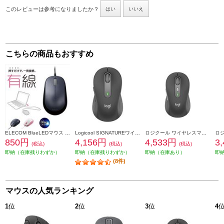
このレビューは参考になりましたか？
はい
いいえ
こちらの商品もおすすめ
ELECOM BlueLEDマウス EPRIM【有線/3ボタン/ブラック】 M-Y8UBBK
Logicool SIGNATUREワイヤレスマウス【M650MGR/Mサイズ/グラファイト】 M650MGR
ロジクール ワイヤレスマウス Signature M750 Mサイズ グラファイト M750MGR
850円
4,156円
4,533円
3
(税込)
(税込)
(税込)
即納（在庫残りわずか）
即納（在庫残りわずか）
即納（在庫あり）
即
(8件)
マウスの人気ランキング
1
位
2
位
3
位
4