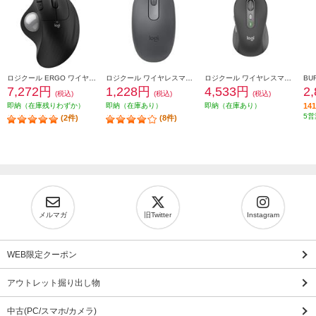
ロジクール ERGO ワイヤレストラックボールマウス ブラック M575SPBK
ロジクール ワイヤレスマウス M196 Bluetooth グラファイト M196GR
ロジクール ワイヤレスマウス Signature M750 Mサイズ グラファイト M750MGR
7,272円
1,228円
4,533円
2
(税込)
(税込)
(税込)
即納（在庫残りわずか）
即納（在庫あり）
即納（在庫あり）
1
5営
(2件)
(8件)
メルマガ
旧Twitter
Instagram
WEB限定クーポン
アウトレット掘り出し物
中古(PC/スマホ/カメラ)