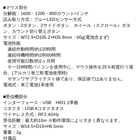
■マウス部分
分解能：1600・1200・800カウント/インチ
読み取り方式：ブルーLEDセンサー方式
ボタン：2ボタン、2サイドボタン、ホイール（スクロール）ボタ
ン、カウント切り替えボタン
サイズ：W72.9×D105.2×H35.8mm・60g(電池含まず)
電池性能
連続作動時間/約120時間
連続待機時間/約28000時間
使用可能日数/約2ヶ月間
※一日8時間パソコンを使用中に、マウス操作を25％程度行う場
合。(アルカリ単三乾電池使用時)
※サンワサプライテスト値であり、保証値ではありません。
電池式：単三電池1本使用
■受信機部分
インターフェース：USB HID1.1準拠
コネクタ：USB Aコネクタオス
ワイヤレス方式：RF2.4GHz
受信距離：最大約10m ※動作環境により大きく異なります。
サイズ：W14.5×D19×H6.5mm
重量：2g
付属品