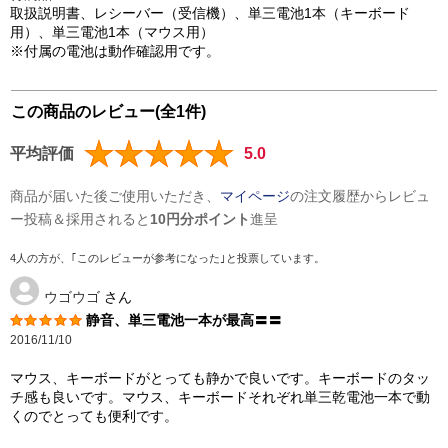
取扱説明書、レシーバー（受信機）、単三電池1本（キーボード
用）、単三電池1本（マウス用）
※付属の電池は動作確認用です。
この商品のレビュー(全1件)
平均評価
5.0
商品が届いた後ご使用いただき、
マイページ
の注文履歴からレビュ
ー投稿＆採用されると
10円分ポイント
進呈
4人の方が、｢このレビューが参考になった｣と投票しています。
ウゴウゴ
さん
静音、単三電池一本が最高〓〓
2016/11/10
マウス、キーボードがとっても静かで良いです。キーボードのタッ
チ感も良いです。マウス、キーボードそれぞれ単三乾電池一本で動
くのでとっても便利です。