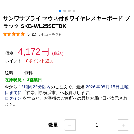
サンワサプライ マウス付きワイヤレスキーボード ブ
ラック SKB-WL25SETBK
5
(1)
レビューを見る
4,172円
価格
(税込)
ポイント
0ポイント還元
送料
無料
在庫状況：
3営業日
今から
12
時間
29
分以内
のご注文で、最短
2026
年
08
月
15
日
土曜
日
までに
「
神奈川県横浜市
」
へお届けします。
ログイン
をすると、お客様のご住所への最短お届け日が表示され
ます。
－
＋
数量
1