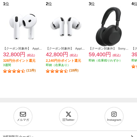
1
位
2
位
3
位
4
【クーポン対象外】 Apple AirPods4 第4世代 イヤホン ノイズキャンセリング機能 インイヤー 完全ワイヤレス 空間オーディオ MXP93J-A
【クーポン対象外】 Apple AirPodsPro3 ワイヤレス(左右分離)/Bluetooth/カナル型/ノイズキャンセリング/ホワイト MFHP4J-A
【クーポン対象外】 Sony ヘッドホン ワイヤレスノイズキャンセリングステレオヘッドセット【Bluetooth/ハイレゾ対応 /リモコン・マイク対応 /ブラック】 WH-1000XM6-BM
32,800円
42,800円
59,400円
3
(税込)
(税込)
(税込)
328円分ポイント還元
2,140円分ポイント還元
即納（在庫残りわずか）
即
3週間
即納（在庫あり）
(11件)
(18件)
メルマガ
旧Twitter
Instagram