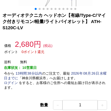
オーディオテクニカ ヘッドホン【有線/Type-C/マイ
ク付きリモコン/軽量/ライトバイオレット】 ATH-
S120C-LV
2,680円
価格
(税込)
ポイント
0ポイント還元
送料
無料
在庫状況：
10営業日
今から
13
時間
38
分以内
のご注文で、最短
2026
年
08
月
26
日
水曜
日
までに
「
神奈川県横浜市
」
へお届けします。
ログイン
をすると、お客様のご住所への最短お届け日が表示され
ます。
－
＋
数量
1