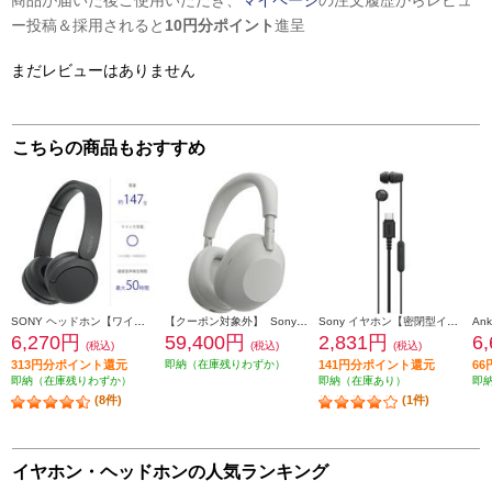
商品が届いた後ご使用いただき、
マイページ
の注文履歴からレビュ
ー投稿＆採用されると
10円分ポイント
進呈
まだレビューはありません
こちらの商品もおすすめ
SONY ヘッドホン【ワイヤレス/Bluetooth/マイク対応/最大50時間再生/ブラック】 WH-CH520-BZ
【クーポン対象外】 Sony ヘッドホン ワイヤレスノイズキャンセリングステレオヘッドセット【Bluetooth/ハイレゾ対応 /リモコン・マイク対応 /プラチナシルバー】 WH-1000XM6-SM
Sony イヤホン【密閉型インナーイヤーレシーバー/USB-C対応/リモコン操作可能/ソニー独自開発の５mm小型ドライバー搭載/ブラック】 IER-EX15CBZ
6,270円
59,400円
2,831円
6
(税込)
(税込)
(税込)
313円分ポイント還元
即納（在庫残りわずか）
141円分ポイント還元
6
即納（在庫残りわずか）
即納（在庫あり）
即
(8件)
(1件)
イヤホン・ヘッドホンの人気ランキング