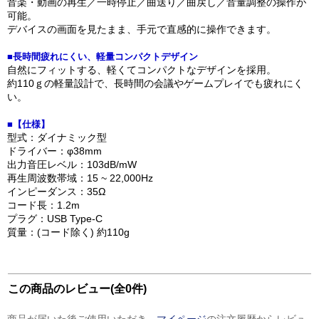
音楽・動画の再生／一時停止／曲送り／曲戻し／音量調整の操作が
可能。
デバイスの画面を見たまま、手元で直感的に操作できます。
■長時間疲れにくい、軽量コンパクトデザイン
自然にフィットする、軽くてコンパクトなデザインを採用。
約110ｇの軽量設計で、長時間の会議やゲームプレイでも疲れにく
い。
■【仕様】
型式：ダイナミック型
ドライバー：φ38mm
出力音圧レベル：103dB/mW
再生周波数帯域：15 ~ 22,000Hz
インピーダンス：35Ω
コード長：1.2m
プラグ：USB Type-C
質量：(コード除く) 約110g
この商品のレビュー(全0件)