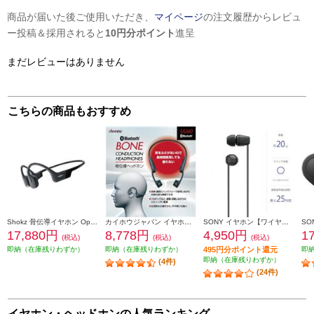
商品が届いた後ご使用いただき、
マイページ
の注文履歴からレビュ
ー投稿＆採用されると
10円分ポイント
進呈
まだレビューはありません
こちらの商品もおすすめ
Shokz 骨伝導イヤホン OpenRun【マイク対応 / Bluetooth/ブラック】 SKZEP000003
カイホウジャパン イヤホン【ワイヤレス/Bluetooth/骨伝導/ブラック】 UU60
SONY イヤホン【ワイヤレス(ネックバンド)/Bluetooth/リモコン・マイク対応/最大25時間再生/ブラック】 WI-C100-BZ
17,880円
8,778円
4,950円
1
(税込)
(税込)
(税込)
即納（在庫残りわずか）
即納（在庫残りわずか）
495円分ポイント還元
即
即納（在庫残りわずか）
(4件)
(24件)
イヤホン・ヘッドホンの人気ランキング