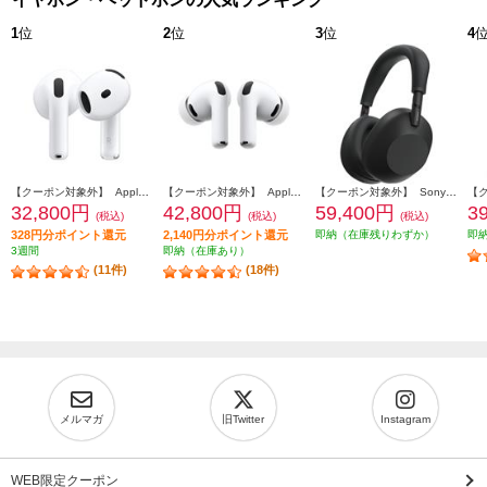
1
位
2
位
3
位
4
【クーポン対象外】 Apple AirPods4 第4世代 イヤホン ノイズキャンセリング機能 インイヤー 完全ワイヤレス 空間オーディオ MXP93J-A
【クーポン対象外】 Apple AirPodsPro3 ワイヤレス(左右分離)/Bluetooth/カナル型/ノイズキャンセリング/ホワイト MFHP4J-A
【クーポン対象外】 Sony ヘッドホン ワイヤレスノイズキャンセリングステレオヘッドセット【Bluetooth/ハイレゾ対応 /リモコン・マイク対応 /ブラック】 WH-1000XM6-BM
32,800円
42,800円
59,400円
3
(税込)
(税込)
(税込)
328円分ポイント還元
2,140円分ポイント還元
即納（在庫残りわずか）
即
3週間
即納（在庫あり）
(11件)
(18件)
メルマガ
旧Twitter
Instagram
WEB限定クーポン