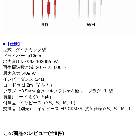
■【仕様】
型式 : ダイナミック型
ドライバー :φ10mm
出力音圧レベル :102dB/mW
再生周波数帯域 :20 ～ 23,000Hz
最大入力 :40mW
インピーダンス :24Ω
コード長 :1.2m（Y 型＊）
プラグ :φ3.5mm 金メッキステレオ4 極ミニプラグ（L 型）
質量( コード除く) : 約4g
付属品 : イヤピース（XS、S、M、L）
交換品（別売） : イヤピース ER-CKM55( 抗菌仕様)XS、S、M、L
この商品のレビュー(全0件)