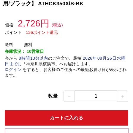
用/ブラック】 ATHCK350XiS-BK
2,726円
価格
(税込)
ポイント
136ポイント還元
送料
無料
在庫状況：
10営業日
今から
8
時間
13
分以内
のご注文で、最短
2026
年
08
月
26
日
水曜
日
までに
「
神奈川県横浜市
」
へお届けします。
ログイン
をすると、お客様のご住所への最短お届け日が表示され
ます。
－
＋
数量
1
カートに入れる