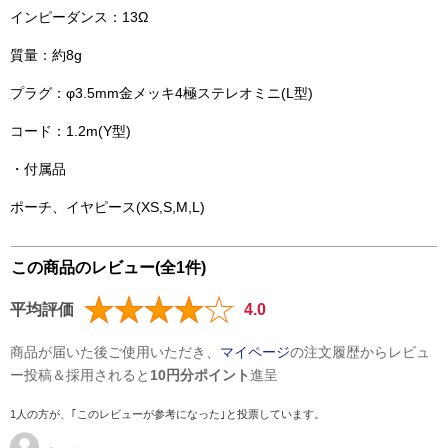
インピーダンス：13Ω
質量：約8g
プラグ：φ3.5mm金メッキ4極ステレオミニ(L型)
コード：1.2m(Y型)
・付属品
ポーチ、イヤピース(XS,S,M,L)
この商品のレビュー(全1件)
平均評価
4.0
商品が届いた後ご使用いただき、
マイページ
の注文履歴からレビュ
ー投稿＆採用されると
10円分ポイント
進呈
1人の方が、｢このレビューが参考になった｣と投票しています。