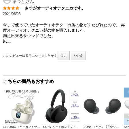
まつも
さん
さすがオーディオテクニカです。
2021/06/08
今まで使っていたオーディオテクニカ製の物がくたびれたので,、再
度オーディオテクニカ製の物を購入しました。
満足出来るサウンドでした。
以上
このレビューは参考になりましたか？
はい
いいえ
こちらの商品もおすすめ
ELSONIC イヤーカフイヤホン【イヤーカフ型/Bluetooth/USB-C充電/周りの音が聞こえる/イヤホン/オフホワイト】 EN33KF01-OW
SONY ヘッドホン【ワイヤレス/Bluetooth/ハイレゾ対応/リモコン・マイク対応/ノイズキャンセリング対応/ブラック】 WH-1000XM5-BM
SONY イヤホン【完全ワイヤレス/Bluetooth/ノイズキャンセリング/マイク対応/最大20時間再生/ブラック】 WF-C700N-BZ