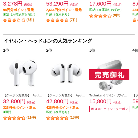
3,278円
53,290円
17,600円
8
(税込)
(税込)
(税込)
98円分ポイント還元
2,664円分ポイント還元
即納（在庫残りわずか）
4
未定（入荷次第お届け）
即納（在庫あり）
即
(8件)
(3件)
(7件)
イヤホン・ヘッドホンの人気ランキング
1
位
2
位
3
位
4
【クーポン対象外】 Apple AirPods4 第4世代 イヤホン ノイズキャンセリング機能 インイヤー 完全ワイヤレス 空間オーディオ MXP93J-A
【クーポン対象外】 Apple AirPodsPro3 ワイヤレス(左右分離)/Bluetooth/カナル型/ノイズキャンセリング/ホワイト MFHP4J-A
Technics イヤホン【ワイヤレス（左右分離）/Bluetooth/カナル型/マイク対応/コンパクト/マルチポイント対応/LDAC対応/最大約23時間再生/シルバー】 EAH-AZ60M2-S
32,800円
42,800円
15,800円
5
(税込)
(税込)
(税込)
328円分ポイント還元
428円分ポイント還元
即
3,000ポイントクーポン
3週間
即納（在庫あり）
(11件)
(18件)