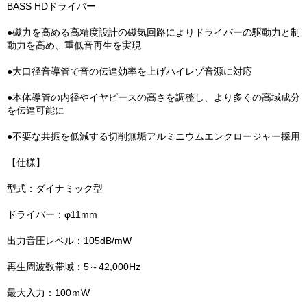
BASS HDドライバー
●磁力を高める高精度設計の磁気回路によりドライバーの駆動力と制
動力を高め、重低音再生を実現
●大口径音導管で音の伝達効率を上げハイレゾ音源に対応
●本体導管の内径やイヤピースの高さを調整し、より多くの高域成分
を伝達可能に
●不要な共振を低減する切削無垢アルミニウムエンクロージャー採用
【仕様】
型式：ダイナミック型
ドライバー：φ11mm
出力音圧レベル：105dB/mW
再生周波数帯域：5～42,000Hz
最大入力：100ｍW