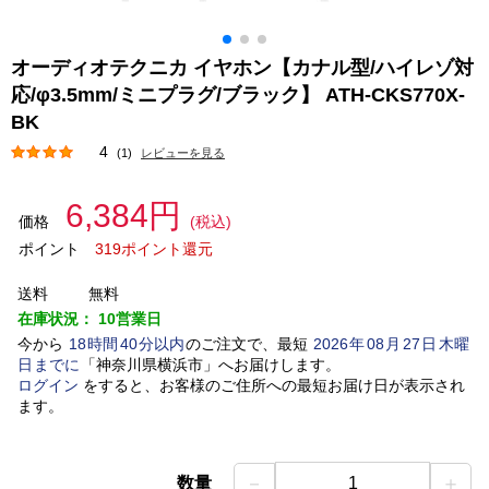
オーディオテクニカ イヤホン【カナル型/ハイレゾ対
応/φ3.5mm/ミニプラグ/ブラック】 ATH-CKS770X-
BK
4
(1)
レビューを見る
6,384円
価格
(税込)
ポイント
319ポイント還元
送料
無料
在庫状況：
10営業日
今から
18
時間
40
分以内
のご注文で、最短
2026
年
08
月
27
日
木曜
日
までに
「
神奈川県横浜市
」
へお届けします。
ログイン
をすると、お客様のご住所への最短お届け日が表示され
ます。
－
＋
数量
1