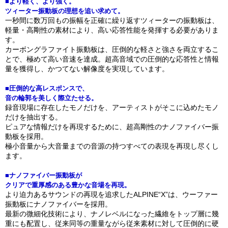
■より軽く、より強く。
ツィーター振動板の理想を追い求めて。
一秒間に数万回もの振幅を正確に繰り返すツィーターの振動板は、
軽量・高剛性の素材により、高い応答性能を発揮する必要がありま
す。
カーボングラファイト振動板は、圧倒的な軽さと強さを両立するこ
とで、極めて高い音速を達成。超高音域での圧倒的な応答性と情報
量を獲得し、かつてない解像度を実現しています。
■圧倒的な高レスポンスで、
音の輪郭を美しく際立たせる。
録音現場に存在したモノだけを、アーティストがそこに込めたモノ
だけを抽出する。
ピュアな情報だけを再現するために、超高剛性のナノファイバー振
動板を採用。
極小音量から大音量までの音源の持つすべての表現を再現し尽くし
ます。
■ナノファイバー振動板が
クリアで重厚感のある豊かな音場を再現。
より迫力あるサウンドの再現を追求したALPINE“X”は、ウーファー
振動板にナノファイバーを採用。
最新の微細化技術により、ナノレベルになった繊維をトップ層に幾
重にも配置し、従来同等の重量ながら従来素材に対して圧倒的に硬