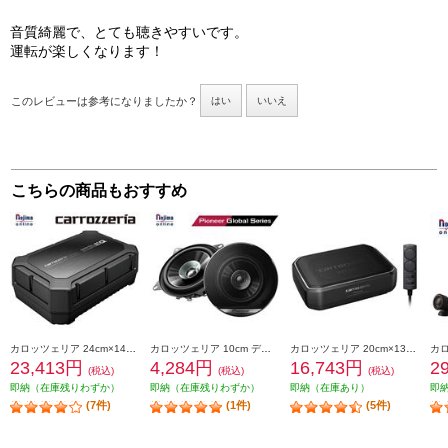
音質綺麗で、とても聴きやすいです。
運転が楽しくなります！
このレビューは参考になりましたか？
はい
いいえ
こちらの商品もおすすめ
カロッツェリア 24cm×14cmパワードサブウーファー TS-WX400DA
カロッツェリア 10cm デュアルコーンスピーカー TS-G1010F
カロッツェリア 20cm×13cmパワードサブウーファー TS-WX140DA
23,413円
4,284円
16,743円
2
(税込)
(税込)
(税込)
即納（在庫残りわずか）
即納（在庫残りわずか）
即納（在庫あり）
即
(7件)
(1件)
(5件)