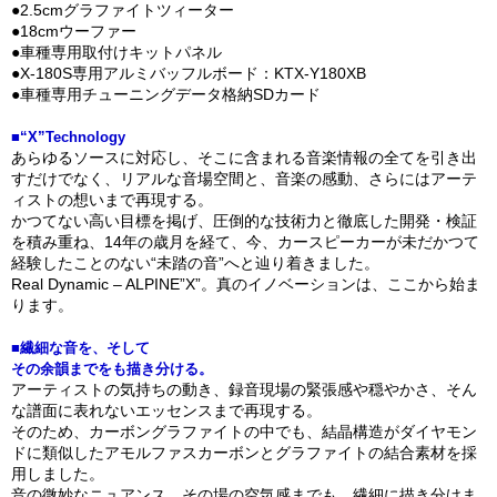
●2.5cmグラファイトツィーター
●18cmウーファー
●車種専用取付けキットパネル
●X-180S専用アルミバッフルボード：KTX-Y180XB
●車種専用チューニングデータ格納SDカード
■“X”Technology
あらゆるソースに対応し、そこに含まれる音楽情報の全てを引き出
すだけでなく、リアルな音場空間と、音楽の感動、さらにはアーテ
ィストの想いまで再現する。
かつてない高い目標を掲げ、圧倒的な技術力と徹底した開発・検証
を積み重ね、14年の歳月を経て、今、カースピーカーが未だかつて
経験したことのない“未踏の音”へと辿り着きました。
Real Dynamic – ALPINE”X”。真のイノベーションは、ここから始ま
ります。
■繊細な音を、そして
その余韻までをも描き分ける。
アーティストの気持ちの動き、録音現場の緊張感や穏やかさ、そん
な譜面に表れないエッセンスまで再現する。
そのため、カーボングラファイトの中でも、結晶構造がダイヤモン
ドに類似したアモルファスカーボンとグラファイトの結合素材を採
用しました。
音の微妙なニュアンス、その場の空気感までも、繊細に描き分けま