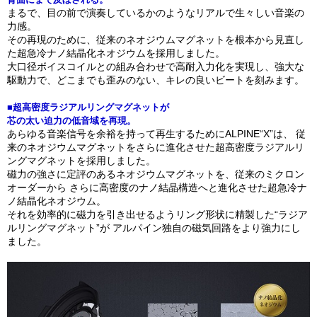
まるで、目の前で演奏しているかのようなリアルで生々しい音楽の
力感。
その再現のために、従来のネオジウムマグネットを根本から見直し
た超急冷ナノ結晶化ネオジウムを採用しました。
大口径ボイスコイルとの組み合わせで高耐入力化を実現し、強大な
駆動力で、どこまでも歪みのない、キレの良いビートを刻みます。
■超高密度ラジアルリングマグネットが
芯の太い迫力の低音域を再現。
あらゆる音楽信号を余裕を持って再生するためにALPINE“X”は、 従
来のネオジウムマグネットをさらに進化させた超高密度ラジアルリ
ングマグネットを採用しました。
磁力の強さに定評のあるネオジウムマグネットを、従来のミクロン
オーダーから さらに高密度のナノ結晶構造へと進化させた超急冷ナ
ノ結晶化ネオジウム。
それを効率的に磁力を引き出せるようリング形状に精製した“ラジア
ルリングマグネット”が アルパイン独自の磁気回路をより強力にし
ました。