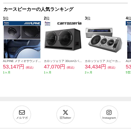
カースピーカーの人気ランキング
1
位
2
位
3
位
4
ALPINE メティオサウンド ハイエース専用 ルーフスピーカー ドアウーハー 天井色ブラック向け MS-165-HI-200-BK
カロッツェリア 30cm×2パワードサブウーファー TS-WX1220AH
カロッツェリア スピーカー ボックススピーカー バフレフ式3ウェイ レトロ 光るロゴ ヤングタイマー TS-X40
53,147円
47,070円
34,434円
5
(税込)
(税込)
(税込)
1ヶ月
1ヶ月
2ヶ月
5営
メルマガ
旧Twitter
Instagram