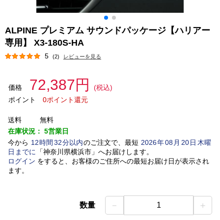
ALPINE プレミアム サウンドパッケージ【ハリアー
専用】 X3-180S-HA
5
(2)
レビューを見る
72,387円
価格
(税込)
ポイント
0ポイント還元
送料
無料
在庫状況：
5営業日
今から
12
時間
32
分以内
のご注文で、最短
2026
年
08
月
20
日
木曜
日
までに
「
神奈川県横浜市
」
へお届けします。
ログイン
をすると、お客様のご住所への最短お届け日が表示され
ます。
－
＋
数量
1