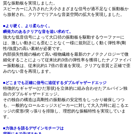
質な振動板を実現しました。
スピーカーに入力された大小さまざまな信号が過不足なく振動板か
ら放射され、クリアでリアルな音楽空間の拡大を実現しました。
■より硬く、より柔らかく。
瞬発力のあるクリアな音を追い求めて。
強大な低音信号によって大口径の振動板を駆動するウーファーに
は、激しい動きにも歪むことなく一様に規則正しく動く弾性率(剛
性/強度)の高い素材が必要です。
内部損失性能の極めて高い植物繊維を最新のナノテクノロジーで微
細化することによって従来比約3倍の弾性率を獲得したナノファイバ
ー振動板は、従来比約1.7倍の音速を実現。クリアな音質と正確で歪
みのない音を再現します。
■どこまでも正確に信号に追従するダブルギャザードエッジ
特徴的なギャザー(ひだ形状)を立体的に組み合わせたアルパイン独
自のダブルギャザードエッジ。
その独自の構造は高剛性の振動板の安定性をしっかり確保しつつ
も、一般的なロールエッジスピーカーに対して大入力時に起こるエ
ッジの変形/突っ張りを排除し、理想的な振幅特性を実現していま
す。
■力強さを語るデザインモチーフは
背面にまで及ぼされる。