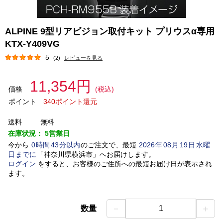
ALPINE 9型リアビジョン取付キット プリウスα専用
KTX-Y409VG
5
(2)
レビューを見る
11,354円
価格
(税込)
ポイント
340ポイント還元
送料
無料
在庫状況：
5営業日
今から
0
時間
43
分以内
のご注文で、最短
2026
年
08
月
19
日
水曜
日
までに
「
神奈川県横浜市
」
へお届けします。
ログイン
をすると、お客様のご住所への最短お届け日が表示され
ます。
－
＋
数量
1