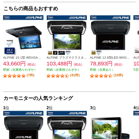
こちらの商品もおすすめ
ALPINE 10.1型 WSVGA液晶スリムリアビジョン HDMI入力付き (ルームランプ無し) ブラック RSH10XS-L-B
ALPINE プラズマクラスター技術搭載 12.8型LED WXGAリアビジョン HDMI入力付き PXH12X-R-B
ALPINE 12.8型LED WXGA ARコーティング リアビジョン HDMI入力付き RXH12X2-L-B
43,660円
103,488円
78,893円
1
(税込)
(税込)
(税込)
即納（在庫残りわずか）
即納（在庫残りわずか）
即納（在庫あり）
5営
(7件)
(41件)
(10件)
カーモニターの人気ランキング
1
位
2
位
3
位
4