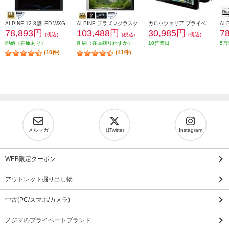
ALPINE 12.8型LED WXGA ARコーティング リアビジョン HDMI入力付き RXH12X2-L-B
ALPINE プラズマクラスター技術搭載 12.8型LED WXGAリアビジョン HDMI入力付き PXH12X-R-B
カロッツェリア プライベートモニター【9V型ワイド/VGA/ヘッドレストモニター】 TVM-PW930-2
78,893円
103,488円
30,985円
7
(税込)
(税込)
(税込)
即納（在庫あり）
即納（在庫残りわずか）
10営業日
5営
(10件)
(41件)
メルマガ
旧Twitter
Instagram
WEB限定クーポン
アウトレット掘り出し物
中古(PC/スマホ/カメラ)
ノジマのプライベートブランド