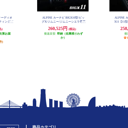
イオーディオ
ALPINE カーナビ BIGX10型/ビッ
ALPINE
ーティングビ
グX/ジムニー/ジムニーシエラ専用
X11【11
EX10NX2-JI-64
 DAF9Z
ナe-POWER
260,525円
258
込)
(税込)
専用】 EX
次第お届
発送目安:
即納（在庫残りわず
発
か）
件)
商品カテゴリ