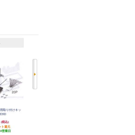
6
7
位
位
位
菱用取り付けキッ
カロッツェリア ダイハツ タフト
KENWOOD ホンダフリード用取付
M39D
用 ダイレクト接続用取付キット K
キット UA-H93D
J-D211DK
円
6,522円
5,760円
(税込)
(税込)
(税込)
ント還元
195円分ポイント還元
172円分ポイント還元
10営業日
発送目安:
10営業日
発送目安:
即納（在庫残りわず