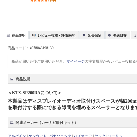
(1件)
商品説明
レビュー投稿・評価(0件)
延長保証
発送目安
商品コード：
4958043198139
商品が届いた後ご使用いただき、
マイページ
の注文履歴からレビュー投稿＆
商品説明
＜KTX-SP200DAについて＞
本製品はディスプレイオーディオ取付けスペースが幅200m
を取付けする際にできる隙間を埋めるスペーサーとなりま
関連メーカー（カーナビ取付キット）
アルパイン
|
ケンウッド
|
パナソニック
|
パイオニア
|
ヤック
|
ソーリン