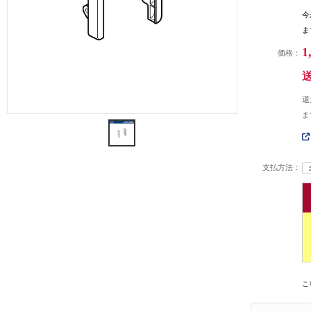
今
ま
1
価格：
還
ま
支払方法：
こ