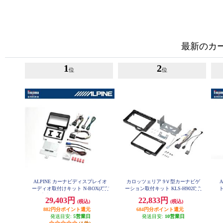
最新のカ
1
2
位
位
ALPINE カーナビディスプレイオ
カロッツェリア 9Ｖ型カーナビゲ
ーディオ取付けキット N-BOX(JF5/
ーション取付キット KLS-H902D-2
6系)専用 KTX-XF11-NB-56-NR
ィ
29,403円
22,833円
(税込)
(税込)
882円分ポイント還元
684円分ポイント還元
発送目安:
5営業日
発送目安:
10営業日