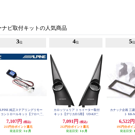
ーナビ取付キットの人気商品
3
4
5
位
位
ALPINE 純正ステアリングリモー
カロッツェリア トゥイーター取付
カナック企画 三
トコントロールキット【フローテ
キット【デリカD:5用】 UD-K306
ト KK-
ングビッグDA専用】 KTX-G601
7,107円
7,091円
6,522
(税込)
(税込)
R
213円分ポイント還元
212円分ポイント還元
195円分ポイ
発送目安:
1ヶ月
発送目安:
1ヶ月
発送目安: