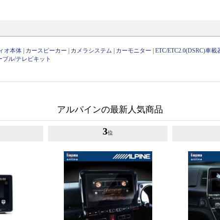
ィオ本体
|
カースピーカー
|
カメラシステム
|
カーモニター
|
ETC/ETC2.0(DSRC)車載
ーブル/テレビキット
アルパインの最新人気商品
3
位