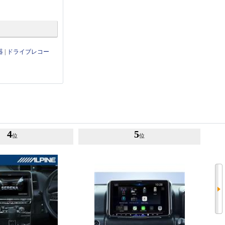
器
|
ドライブレコー
4
5
位
位