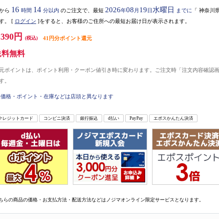
16
14
2026
08
19
水曜日
から
時間
分以内
のご注文で、最短
年
月
日
までに
「
神奈川
す。
[
ログイン
]をすると、お客様のご住所への最短お届け日が表示されます。
,390円
(税込)
41円分ポイント還元
送料無料
元ポイントは、ポイント利用・クーポン値引き時に変わります。ご注文時「注文内容確認
す。
価格・ポイント・在庫などは店頭と異なります
クレジットカード
コンビニ決済
銀行振込
d払い
PayPay
エポスかんたん決済
ちらの商品の価格・お支払方法・配送方法などはノジマオンライン限定サービスとなります。