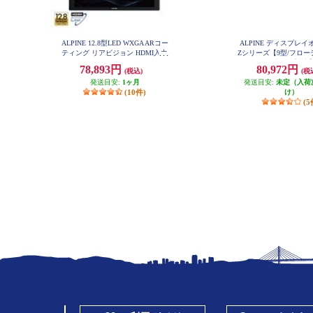
ALPINE 12.8型LED WXGA ARコー
ALPINE ディスプレ
ティング リアビジョン HDMI入力
Zシリーズ【9型/フロ
付き RXH12X2-L-B
ッグDA/ハイレゾ対応】
78,893円
80,972円
(税込)
(税
発送目安:
1ヶ月
発送目安:
未定（入荷
(10件)
け）
(5