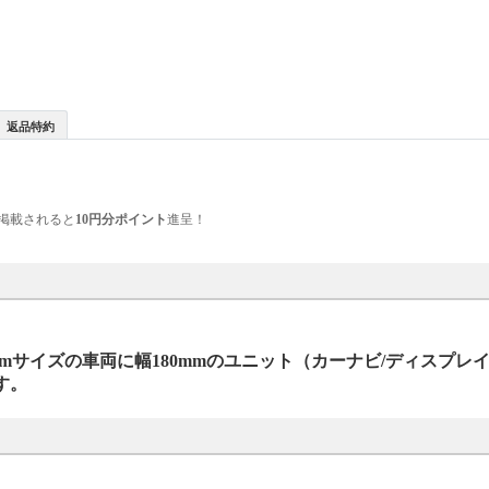
返品特約
掲載されると
10円分ポイント
進呈！
mサイズの車両に幅180mmのユニット（カーナビ/ディスプレ
す。