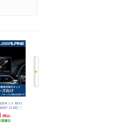
取付キット XF11
日東工業 カナック企画 ハスラ
日東工業 カナック企画 ホンダフ
17.12-2020.1
ー/ワゴンR/パレット/ラパン等ス
ィット3/フィットハイブリット用
11-CX8-KG
ズキ2DIN汎用キット NKK-S71D
取付キット NKK-H83D
円
3,812円
5,929円
(税込)
(税込)
(税込)
5営業日
114円分ポイント還元
177円分ポイント還元
発送目安:
5営業日
発送目安:
5営業日
(4件)