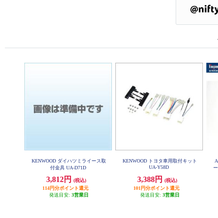
KENWOOD ダイハツミライース取
KENWOOD トヨタ車用取付キット
UA-Y58D
付金具 UA-D71D
ー
3,812円
3,388円
(税込)
(税込)
114円分ポイント還元
101円分ポイント還元
発送目安:
3営業日
発送目安:
3営業日