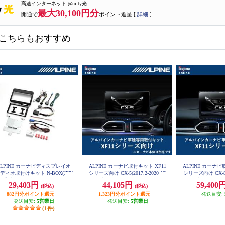
高速インターネット @nifty光
最大30,100円分
開通で
ポイント進呈 [
詳細
]
こちらもおすすめ
ALPINE カーナビディスプレイオ
ALPINE カーナビ取付キット XF11
ALPINE カーナビ
ディオ取付けキット N-BOX(JF5/
シリーズ向け CX-5(2017.2-2020.12)
シリーズ向け CX-8(20
6系)専用 KTX-XF11-NB-56-NR
専用 KTX-XF11-CX5-KF
2)専用 KTX-XF
29,403円
44,105円
59,400
(税込)
(税込)
882円分ポイント還元
1,323円分ポイント還元
発送目安:
発送目安:
5営業日
発送目安:
5営業日
(1件)