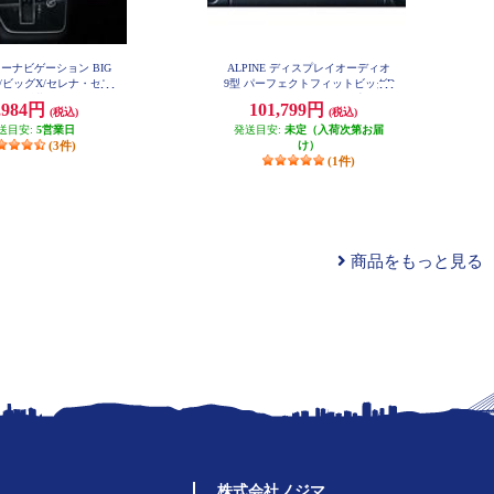
 カーナビゲーション BIG
ALPINE ディスプレイオーディオ
型/ビッグX/セレナ・セレ
9型 パーフェクトフィットビッグD
(C27後期)(2020.8-現在)
A ジムニージムニーシエラ専用 An
,984円
101,799円
(税込)
(税込)
droidAuto AppleCarPlay PF9DA-JI-6
11NX2-SE-27-L-AM
4
送目安:
5営業日
発送目安:
未定（入荷次第お届
(3件)
け）
(1件)
商品をもっと見る
株式会社ノジマ