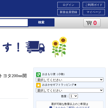
ログイン
ご利用ガイド
新規会員登録
マイページ
0
検索
おまもり便（小物）
トヨタ200㎜開
おまかせギフトラッピング★
数量：
選択可能な数量以上のご希望は
こちらからご相談いただけます