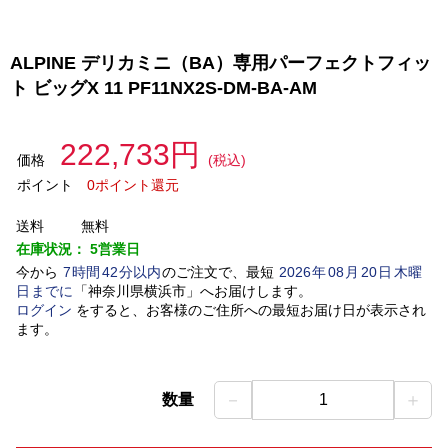
ALPINE デリカミニ（BA）専用パーフェクトフィッ
ト ビッグX 11 PF11NX2S-DM-BA-AM
222,733円
価格
(税込)
ポイント
0ポイント還元
送料
無料
在庫状況：
5営業日
今から
7
時間
42
分以内
のご注文で、最短
2026
年
08
月
20
日
木曜
日
までに
「
神奈川県横浜市
」
へお届けします。
ログイン
をすると、お客様のご住所への最短お届け日が表示され
ます。
－
＋
数量
1