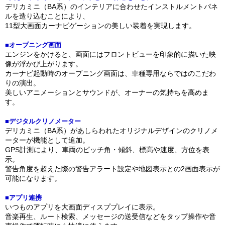
デリカミニ（BA系）のインテリアに合わせたインストルメントパネ
ルを造り込むことにより、
11型大画面カーナビゲーションの美しい装着を実現します。
■オープニング画面
エンジンをかけると、画面にはフロントビューを印象的に描いた映
像が浮かび上がります。
カーナビ起動時のオープニング画面は、車種専用ならではのこだわ
りの演出。
美しいアニメーションとサウンドが、オーナーの気持ちを高めま
す。
■デジタルクリノメーター
デリカミニ（BA系）があしらわれたオリジナルデザインのクリノメ
ーターが機能として追加。
GPS計測により、車両のピッチ角・傾斜、標高や速度、方位を表
示。
警告角度を超えた際の警告アラート設定や地図表示との2画面表示が
可能になります。
■アプリ連携
いつものアプリを大画面ディスププレイに表示。
音楽再生、ルート検索、メッセージの送受信などをタップ操作や音