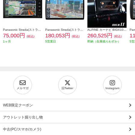
Panasonic Strada(ストラーダ) オンライン対応7Vワイド型カーナビ ワイド CN-CE01WDA
Panasonic Strada(ストラーダ) オンライン対応フローティング10V型有機ELカーナビ CN-F1X10C1DA
ALPINE カーナビ BIGX10型/ビッグX/ジムニー/ジムニーシエラ専用 EX10NX2-JI-64
75,000円
180,053円
260,525円
1
(税込)
(税込)
(税込)
1ヶ月
5営業日
即納（在庫残りわずか）
5営
メルマガ
旧Twitter
Instagram
WEB限定クーポン
アウトレット掘り出し物
中古(PC/スマホ/カメラ)