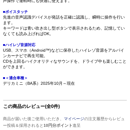
声操作で運転時にも快適に使えます。
■ボイスタッチ
先進の音声認識デバイスが発話を正確に認識し、瞬時に操作を行い
ます。
キーワードは青い吹き出し型ボタンで表示されるため、記憶してい
なくても読み上げればOK。
■ハイレゾ音源対応
USB、スマホ（Android™)などに保存したハイレゾ音源をアルパイ
ンカーナビで再生可能。
CDを上回るハイクオリティなサウンドを、ドライブ中も楽しむこと
ができます。
■＜適合車種＞
デリカミニ（BA系）2025年10月～現在
この商品のレビュー(全0件)
商品が届いた後ご使用いただき、
マイページ
の注文履歴からレビュ
ー投稿＆採用されると
10円分ポイント
進呈