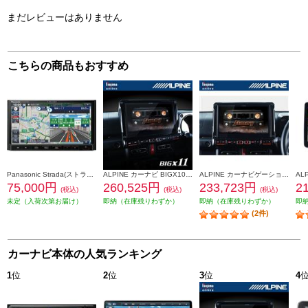
まだレビューはありません
こちらの商品もおすすめ
Panasonic Strada(ストラーダ) オンライン対応7V型カーナビ CN-CE01DA
ALPINE カーナビ BIGX10型/ビッグX/ジムニー/ジムニーシエラ専用 EX10NX2-JI-64
ALPINE カーナビゲーションBIG X 10型 ビッグX DVDCDメカレス ジムニージムニーシエラ専用 EX10NX2S-JI-64
75,000円
260,525円
233,723円
2
(税込)
(税込)
(税込)
未定（入荷次第お届け）
即納（在庫残りわずか）
即納（在庫残りわずか）
即
(2件)
カーナビ本体の人気ランキング
1
位
2
位
3
位
4