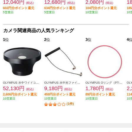
12,040円
12,680円
2,080円
1
(税込)
(税込)
(税込)
602円分ポイント還元
634円分ポイント還元
104円分ポイント還元
1
5営業日
5営業日
10営業日
10
カメラ関連商品の人気ランキング
1
位
2
位
3
位
4
OLYMPUS 水中ワイドコンバージョンレンズ PTWC-01
OLYMPUS 水中光ファイバーケーブル PTCB-E02
OLYMPUS Oリング（PT-EP01付帯品） POL-EP01
52,130円
9,180円
1,780円
2
(税込)
(税込)
(税込)
2,606円分ポイント還元
459円分ポイント還元
89円分ポイント還元
1
10営業日
10営業日
10営業日
10
(1件)