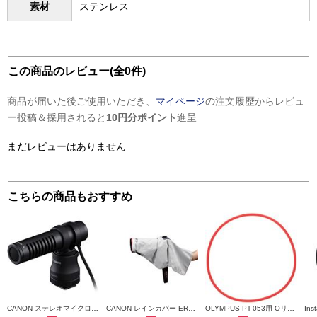
素材
ステンレス
この商品のレビュー(全0件)
商品が届いた後ご使用いただき、
マイページ
の注文履歴からレビュ
ー投稿＆採用されると
10円分ポイント
進呈
まだレビューはありません
こちらの商品もおすすめ
CANON ステレオマイクロホン【高音質/小型/軽量/プラグイン・パワー/省電力】 DM-E100
CANON レインカバー ERC-R5L
OLYMPUS PT-053用 Oリング 防水プロテクター POL053