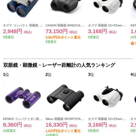
オズマ コンパクト 双眼鏡 10×22mm ネイビー B10X01-NV
CANON 双眼鏡 BINOCULARS（ビノキュラーズ） ISシリーズ 8×20 IS 8倍 BINO8X20IS
オズマ 双眼鏡 10×25mm ホワイト B10X02-WH
2,948円
73,150円
3,168円
1
(税込)
(税込)
(税込)
5営業日
3,657円分ポイント還元
5営業日
10
5営業日
双眼鏡・顕微鏡・レーザー距離計の人気ランキング
1
位
2
位
3
位
4
KENKO コンパクトダハ双眼鏡 ウルトラビューH 8X21DH FMC パープル UV8X21-PU
Nikon 双眼鏡 SPORTSTAR EX II 8x25 SPEX28X
オズマ 双眼鏡 10×25mm ホワイト B10X02-WH
8,360円
16,330円
3,168円
2
(税込)
(税込)
(税込)
10営業日
1,633円分ポイント還元
5営業日
5営
10営業日