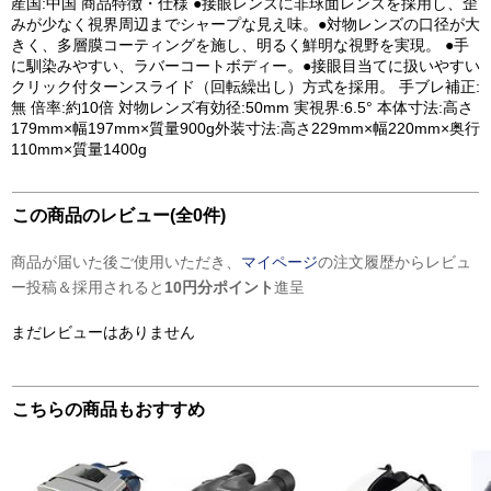
産国:中国 商品特徴・仕様 ●接眼レンズに非球面レンズを採用し、歪
みが少なく視界周辺までシャープな見え味。●対物レンズの口径が大
きく、多層膜コーティングを施し、明るく鮮明な視野を実現。 ●手
に馴染みやすい、ラバーコートボディー。●接眼目当てに扱いやすい
クリック付ターンスライド（回転繰出し）方式を採用。 手ブレ補正:
無 倍率:約10倍 対物レンズ有効径:50mm 実視界:6.5° 本体寸法:高さ
179mm×幅197mm×質量900g外装寸法:高さ229mm×幅220mm×奥行
110mm×質量1400g
この商品のレビュー(全0件)
商品が届いた後ご使用いただき、
マイページ
の注文履歴からレビュ
ー投稿＆採用されると
10円分ポイント
進呈
まだレビューはありません
こちらの商品もおすすめ