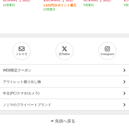
(税込)
(税込)
(税込)
10営業日
1,633円分ポイント還元
5営業日
5営
10営業日
メルマガ
旧Twitter
Instagram
WEB限定クーポン
アウトレット掘り出し物
中古(PC/スマホ/カメラ)
ノジマのプライベートブランド
先頭へ戻る