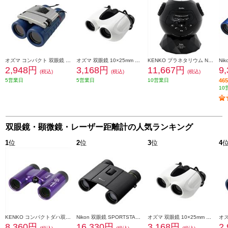
オズマ コンパクト 双眼鏡 10×22mm ネイビー B10X01-NV
オズマ 双眼鏡 10×25mm ホワイト B10X02-WH
KENKO プラネタリウム NEWスターミュージアム ブラック NSM-03ADBK
2,948円
3,168円
11,667円
9
(税込)
(税込)
(税込)
5営業日
5営業日
10営業日
4
10
双眼鏡・顕微鏡・レーザー距離計の人気ランキング
1
位
2
位
3
位
4
KENKO コンパクトダハ双眼鏡 ウルトラビューH 8X21DH FMC パープル UV8X21-PU
Nikon 双眼鏡 SPORTSTAR EX II 8x25 SPEX28X
オズマ 双眼鏡 10×25mm ホワイト B10X02-WH
8,360円
16,330円
3,168円
2