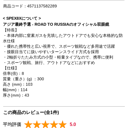
商品コード：4571137582289
< SPEX8Xについて >
アジア最終予選 - ROAD TO RUSSIAのオフィシャル双眼鏡
【特長】
・本体内部に窒素ガスを充填したアウトドアでも安心な本格的な防
水仕様
・優れた携帯性と広い視界で、スポーツ観戦など多用途で活躍
・接眼目当てに扱いやすいターンスライド方式を採用
・2軸折りたたみ方式の小型・軽量タイプなので、携帯に便利
・スポーツ観戦、旅行、アウトドアなどにおすすめ
【仕様】
倍率(倍)：8
質量（重さ）(g) ：300
高さ (mm)：103
幅(mm)：114
厚さ(mm)：43
この商品のレビュー(全1件)
平均評価
5.0