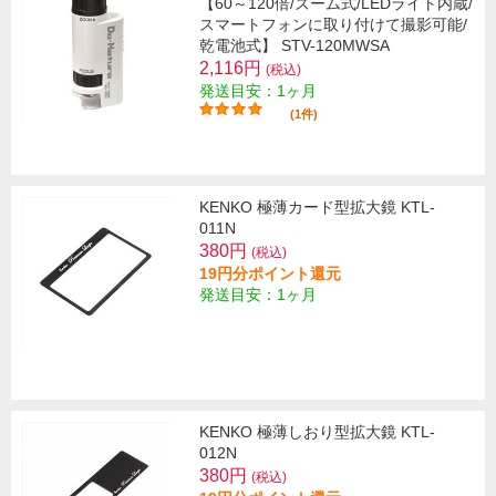
【60～120倍/ズーム式/LEDライト内蔵/
スマートフォンに取り付けて撮影可能/
乾電池式】 STV-120MWSA
2,116円
(税込)
発送目安：1ヶ月
(1件)
KENKO 極薄カード型拡大鏡 KTL-
011N
380円
(税込)
19円分ポイント還元
発送目安：1ヶ月
KENKO 極薄しおり型拡大鏡 KTL-
012N
380円
(税込)