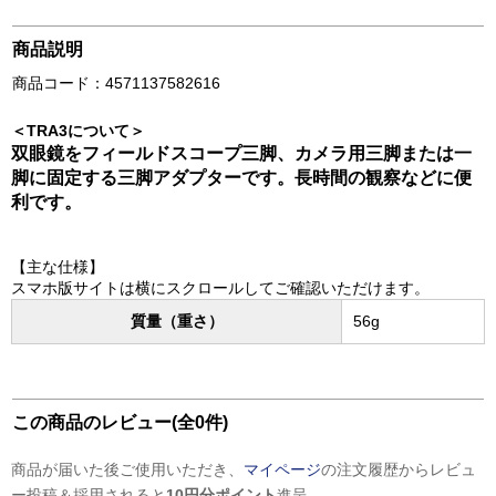
商品説明
商品コード：4571137582616
＜TRA3について＞
双眼鏡をフィールドスコープ三脚、カメラ用三脚または一
脚に固定する三脚アダプターです。長時間の観察などに便
利です。
【主な仕様】
スマホ版サイトは横にスクロールしてご確認いただけます。
質量（重さ）
56g
この商品のレビュー(全0件)
商品が届いた後ご使用いただき、
マイページ
の注文履歴からレビュ
ー投稿＆採用されると
10円分ポイント
進呈