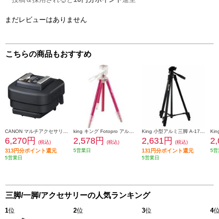
まだレビューはありません
こちらの商品もおすすめ
CANON マルチアクセサリーシューアダプター AD-E1
king キング Fotopro アルミ三脚 C-3i レッド C-3I-R
King 小型アルミ三脚 A-173S
6,270円
2,578円
2,631円
2
(税込)
(税込)
(税込)
313円分ポイント還元
5営業日
131円分ポイント還元
5営
5営業日
5営業日
三脚/一脚/アクセサリーの人気ランキング
1
位
2
位
3
位
4