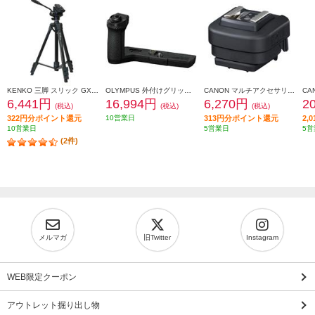
KENKO 三脚 スリック GX-S 6400 Video【ビデオ専用2ウェイ雲台/4段】 GXS6400V
OLYMPUS 外付けグリップ E-M5 Mark III 専用 ECG-5
CANON マルチアクセサリーシューアダプター AD-E1
6,441円
16,994円
6,270円
2
(税込)
(税込)
(税込)
322円分ポイント還元
10営業日
313円分ポイント還元
2,
10営業日
5営業日
5営
(2件)
メルマガ
旧Twitter
Instagram
WEB限定クーポン
アウトレット掘り出し物