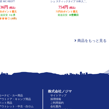
径 MC-NEO77
シュ スティックタイプ 10本入り
DF-ST1010
736円
754円
(税込)
(税込)
円分ポイント還元
75円分ポイント還元
発送目安:
1ヶ月
発送目安:
10営業日
(4件)
商品をもっと見る
株式会社ノジマ
カーナビ・カー用品
サイトマップ
アウトドア・キャンプ用品
採用情報
ペット用品
ご利用規約
アウトレット・中古・白ロム
会社案内