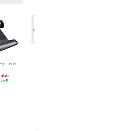
ダプター TRA3
SONY シューアダプター ADP-MA
SONY シューキャップ FA-SHC1M
A
円
2,100円
980円
(税込)
(税込)
(税込)
:
2ヶ月
発送目安:
1ヶ月
49円分ポイント還元
(3件)
発送目安:
1ヶ月
(1件)