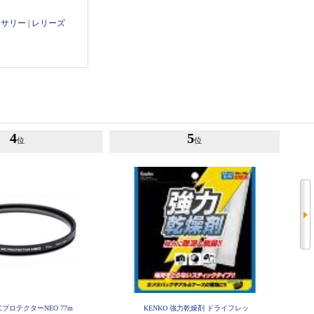
セサリー
|
レリーズ
4
5
位
位
MCプロテクターNEO 77m
KENKO 強力乾燥剤 ドライフレッ