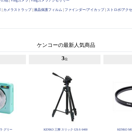
その他
|
Vlogカメラ
|
Vlogカメラアクセサリー
庫
|
カメラストラップ
|
液晶保護フィルム
|
ファインダー/アイカップ
|
ストロボ/アク
ケンコーの最新人気商品
3
位
ラ グリー
KENKO 三脚 スリック GX-S 6400
KENKO 