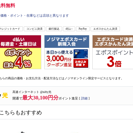
送料無料
価格・ポイント・在庫などは店頭と異なります
クレジットカード
コンビニ決済
銀行振込
d払い
PayPay
エポスかんたん決済
ちらの商品の価格・お支払方法・配送方法などはノジマオンライン限定サービスとなります。
高速インターネット @nifty光
最大30,100円分
開通で
ポイント進呈 [
詳細
]
こちらもおすすめ