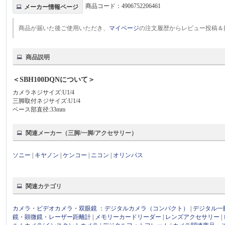
商品コード：
4906752206461
メーカー情報ページ
商品が届いた後ご使用いただき、
マイページ
の注文履歴からレビュー投稿＆
商品説明
＜SBH100DQNについて＞
カメラネジサイズ:U1/4
三脚取付ネジサイズ:U1/4
ベース部直径:33mm
関連メーカー（三脚/一脚/アクセサリー）
ソニー
|
キヤノン
|
ケンコー
|
ニコン
|
オリンパス
関連カテゴリ
カメラ・ビデオカメラ・双眼鏡
：
デジタルカメラ（コンパクト）
|
デジタル一
鏡・顕微鏡・レーザー距離計
|
メモリーカードリーダー
|
レンズアクセサリー
|