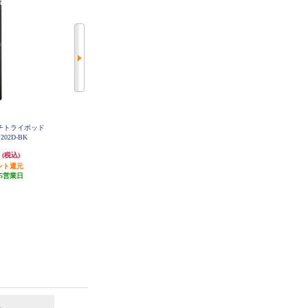
マルチトライポッド
king キング Fotopro アルミ三脚 C-
Insta360 Insta360 Flow2 AIトラッカ
202D-BK
3i レッド C-3I-R
ーキット オールインワンデザイン
AI追跡 3軸手ブレ補正 サミットホ
円
2,578円
15,950円
(税込)
(税込)
(税込)
ワイト CINSABQAFLOW210
ント還元
発送目安:
5営業日
発送目安:
10営業日
5営業日
6
7
位
位
位