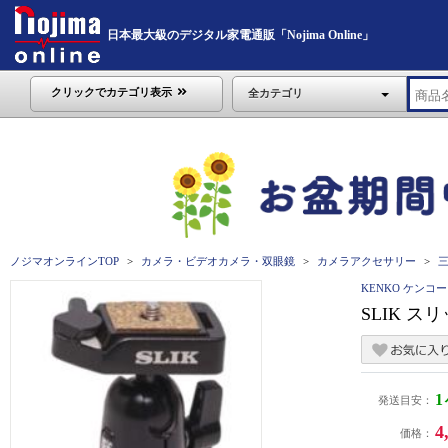
日本最大級のデジタル家電通販「Nojima Online」
クリックでカテゴリ表示
全カテゴリ
ノジマオンラインTOP
カメラ・ビデオカメラ・双眼鏡
カメラアクセサリー
三
KENKO ケンコー
SLIK スリ
発送目安：
4
価格：