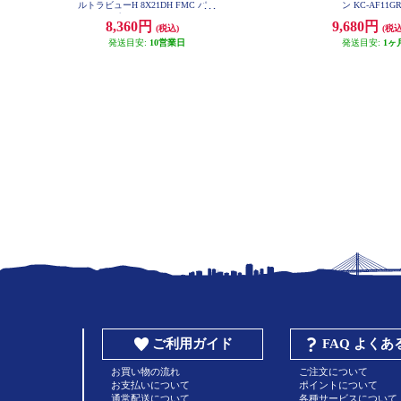
ルトラビューH 8X21DH FMC パー
ン KC-AF11G
プル UV8X21-PU
8,360円
9,680円
(税込)
(税込
発送目安:
10営業日
発送目安:
1ヶ
ご利用ガイド
FAQ よく
お買い物の流れ
ご注文について
お支払いについて
ポイントについて
通常配送について
各種サービスについて