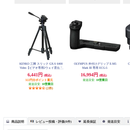
KENKO 三脚 スリック GX-S 6400
OLYMPUS 外付けグリップ E-M5
Video【ビデオ専用2ウェイ雲台/4
Mark III 専用 ECG-5
段】 GXS6400V
6,441円
16,994円
(税込)
(税込)
322円分ポイント還元
発送目安:
10営業日
発送目安:
10営業日
(2件)
商品説明
レビュー投稿・評価(0件)
延長保証
発送目安