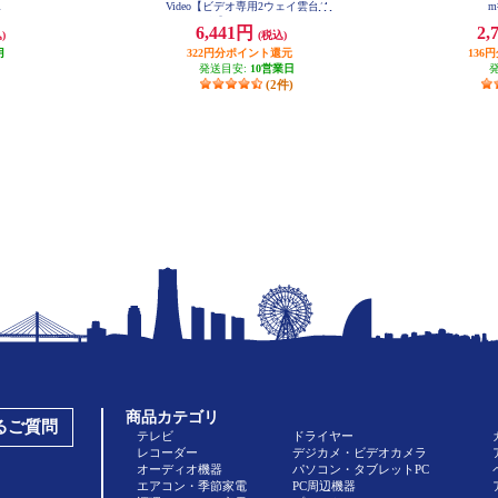
R
Video【ビデオ専用2ウェイ雲台/4
m
段】 GXS6400V
6,441円
2,
)
(税込)
月
322円分ポイント還元
136
発送目安:
10営業日
(2件)
商品カテゴリ
あるご質問
テレビ
ドライヤー
レコーダー
デジカメ・ビデオカメラ
オーディオ機器
パソコン・タブレットPC
エアコン・季節家電
PC周辺機器