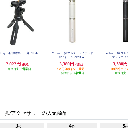
King ５段伸縮卓上三脚 TH-5L
Velbon 三脚 マルチトライポッド
Velbon 三脚 
ホワイト AB202D-WH
ブラック AB
2,022円
3,380円
3,380
(税込)
(税込)
発送目安:
5営業日
169円分ポイント還元
169円分ポイ
発送目安:
5営業日
発送目安:
/一脚/アクセサリーの人気商品
3
4
5
位
位