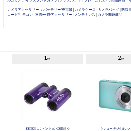
ルムカメラ/インスタントカメラ
|
デジタルフォトフレーム
|
カメラ関連商品・
カメラアクセサリー
：
バッテリー/充電器
|
カメラケース
|
カメラバッグ
|
防湿
コード/リモコン
|
三脚/一脚/アクセサリー
|
メンテナンス
|
カメラ関連商品
1
2
位
位
KENKO コンパクトダハ双眼鏡 ウ
ケンコー デジタルカメ