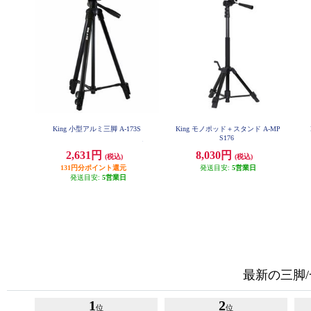
King 小型アルミ三脚 A-173S
King モノポッド＋スタンド A-MP
S176
2,631円
8,030円
(税込)
(税込)
131円分ポイント還元
発送目安:
5営業日
発送目安:
5営業日
最新の三脚
1
2
位
位