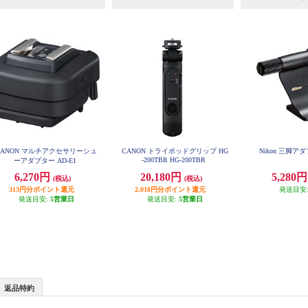
CANON マルチアクセサリーシュ
CANON トライポッドグリップ HG
Nikon 三脚ア
-200TBR HG-200TBR
ーアダプター AD-E1
6,270円
20,180円
5,280
(税込)
(税込)
313円分ポイント還元
2,018円分ポイント還元
発送目安
発送目安:
5営業日
発送目安:
5営業日
返品特約