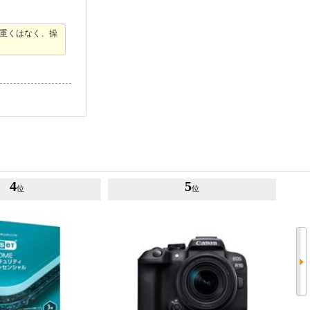
重くはなく、操
4
5
位
位