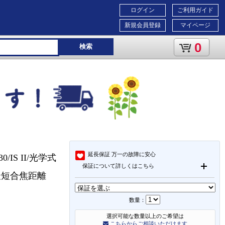
ログイン
ご利用ガイド
新規会員登録
マイページ
0
検索
延長保証
万一の故障に安心
/IS II/光学式
保証について詳しくはこちら
最短合焦距離
数量：
選択可能な数量以上のご希望は
こちらからご相談いただけます