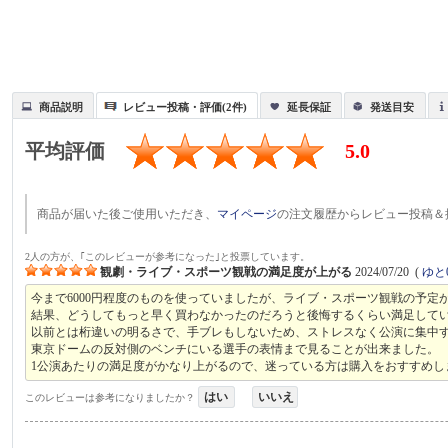
商品説明
レビュー投稿・評価(2件)
延長保証
発送目安
平均評価
5.0
商品が届いた後ご使用いただき、
マイページ
の注文履歴からレビュー投稿＆
2人の方が、｢このレビューが参考になった｣と投票しています。
観劇・ライブ・スポーツ観戦の満足度が上がる
2024/07/20
(
ゆと
今まで6000円程度のものを使っていましたが、ライブ・スポーツ観戦の予
結果、どうしてもっと早く買わなかったのだろうと後悔するくらい満足して
以前とは桁違いの明るさで、手ブレもしないため、ストレスなく公演に集中
東京ドームの反対側のベンチにいる選手の表情まで見ることが出来ました。
1公演あたりの満足度がかなり上がるので、迷っている方は購入をおすすめし
はい
いいえ
このレビューは参考になりましたか？