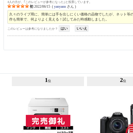
4人の方が、｢このレビューが参考になった｣と投票しています。
初
2022/06/15
(
yanyann
さん )
久々のライブ用に、簡単には手を出しにくい価格の品物でしたが、ネット等
作も簡単で、何よりよく見える！試してみた時感動しました。
はい
いいえ
このレビューは参考になりましたか？
1
2
位
位