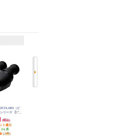
6
7
位
位
位
NOCULARS（ビ
Canon 双眼鏡 BINOCULARS（ビ
CANON 双眼鏡 BINOCULARS（ビ
シリーズ 【10×
ノキュラーズ） ISシリーズ 【12×
ノキュラーズ） ISシリーズ 8×20 I
学式手ブレ補正機構搭
36/IS III/光学式手ブレ補正機構搭
S 8倍 BINO8X20IS
円
128,010円
73,150円
(税込)
(税込)
(税込)
スーパースペクト
載/小型・軽量/スーパースペクト
合焦距離4.2m】
イント還元
ラコーティン/最短合焦距離6m】
6,400円分ポイント還元
3,657円分ポイント還元
30IS2
BINO12X36IS3
:
1ヶ月
発送目安:
10営業日
発送目安:
5営業日
(2件)