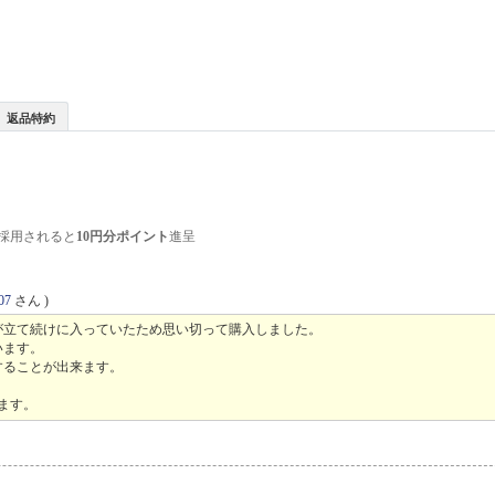
返品特約
採用されると
10円分ポイント
進呈
07
さん )
定が立て続けに入っていたため思い切って購入しました。
います。
することが出来ます。
ます。