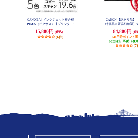
CANON A4 インクジェット複合機
CANON 【訳あり品】
PIXUS（ピクサス）【プリンター/
特価品※要詳細確認】
ホワイト/コピー/スキャン/5色イン
眼レフカメラ EOS Kiss
15,800円
84,800円
(税込)
(税
ク】 PIXUSTS7530WH
ルズームキット ブラック 
SX10BKWKI
(6件)
848円分ポイント
発送目安:
即納（在
(7