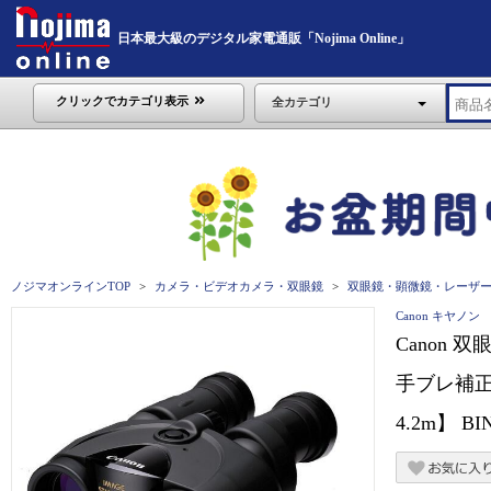
日本最大級のデジタル家電通販「Nojima Online」
クリックでカテゴリ表示
全カテゴリ
ノジマオンラインTOP
カメラ・ビデオカメラ・双眼鏡
双眼鏡・顕微鏡・レーザ
Canon キヤノン
Canon 双
手ブレ補正
4.2m】 BI