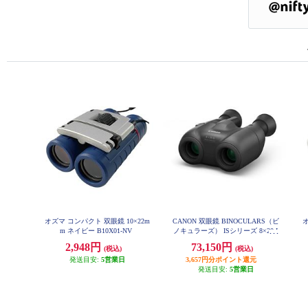
オズマ コンパクト 双眼鏡 10×22m
CANON 双眼鏡 BINOCULARS（ビ
オ
m ネイビー B10X01-NV
ノキュラーズ） ISシリーズ 8×20 I
S 8倍 BINO8X20IS
2,948円
73,150円
(税込)
(税込)
発送目安:
5営業日
3,657円分ポイント還元
発送目安:
5営業日