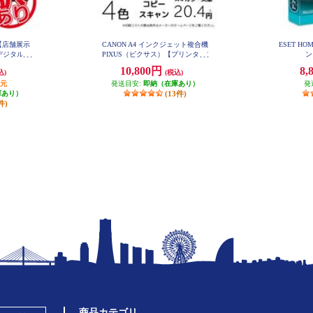
【店舗展示
CANON A4 インクジェット複合機
ESET H
デジタル一
PIXUS（ピクサス）【プリンター/
ン
 X10 ダブ
ピンク/コピー/スキャン/4色イン
10,800円
8,
込)
(税込)
EOSKIS
ク】 PIXUSTS5430PK
T
還元
発送目安:
即納（在庫あり）
発
庫あり）
(13件)
件)
商品カテゴリ