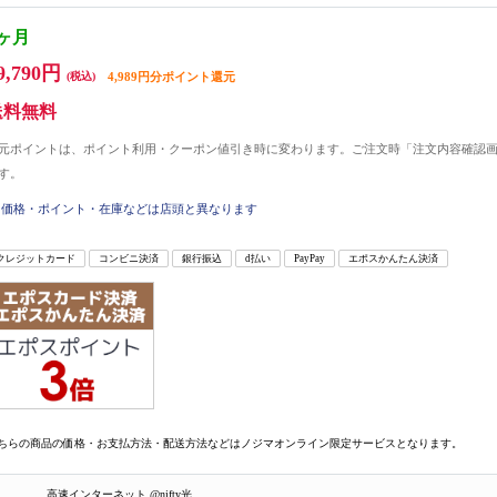
1ヶ月
9,790円
(税込)
4,989円分ポイント還元
送料無料
元ポイントは、ポイント利用・クーポン値引き時に変わります。ご注文時「注文内容確認
す。
価格・ポイント・在庫などは店頭と異なります
クレジットカード
コンビニ決済
銀行振込
d払い
PayPay
エポスかんたん決済
ちらの商品の価格・お支払方法・配送方法などはノジマオンライン限定サービスとなります。
高速インターネット @nifty光