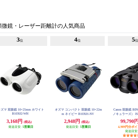
顕微鏡・レーザー距離計の人気商品
3
4
5
位
位
ズマ 双眼鏡 10×25mm ホワイト
オズマ コンパクト 双眼鏡 10×22m
Canon 双眼鏡 BI
B10X02-WH
m ネイビー B10X01-NV
ノキュラーズ） IS
30/IS II/光
3,168円
2,948円
99,790
(税込)
(税込)
載/小型・軽量/
発送目安:
5営業日
発送目安:
5営業日
ラコーティン/最短
4,989円分ポ
BINO10X
発送目安