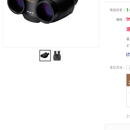
発送目安：
9
価格：
還
ま
支払方法：
こ