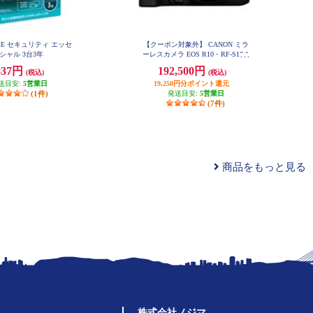
OME セキュリティ エッセ
【クーポン対象外】 CANON ミラ
シャル 3台3年
ーレスカメラ EOS R10・RF-S18-1
50 IS STM レンズキット EOSR10-
837円
192,500円
(税込)
(税込)
18150ISSTMLK
送目安:
5営業日
19,250円分ポイント還元
(1件)
発送目安:
5営業日
(7件)
商品をもっと見る
株式会社ノジマ