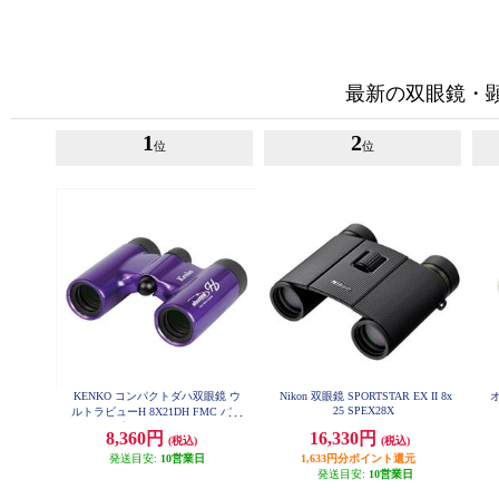
最新の双眼鏡・
1
2
位
位
KENKO コンパクトダハ双眼鏡 ウ
Nikon 双眼鏡 SPORTSTAR EX II 8x
オ
25 SPEX28X
ルトラビューH 8X21DH FMC パー
プル UV8X21-PU
8,360円
16,330円
(税込)
(税込)
発送目安:
10営業日
1,633円分ポイント還元
発送目安:
10営業日