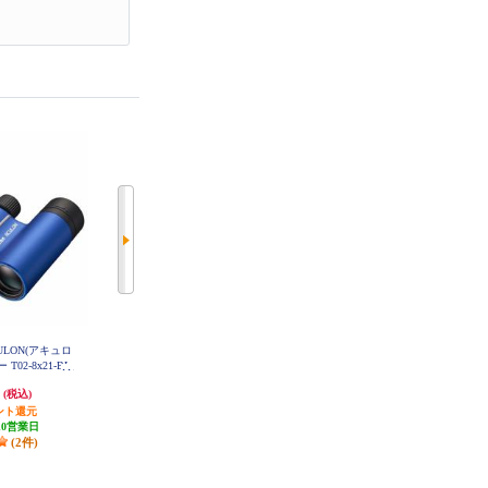
CULON(アキュロ
Nikon 双眼鏡 ACULON(アキュロ
Nikon 双眼鏡 Sportstar Zoom(スポ
ー T02-8x21-BL
ン) T02 8x21 ホワイト T02-8x21-W
ーツスターズーム) 8-24x25 ブラッ
H
ク SPORTSTARZ8-24x25-BK
円
9,319円
19,240円
(税込)
(税込)
(税込)
ント還元
465円分ポイント還元
962円分ポイント還元
10営業日
発送目安:
10営業日
発送目安:
10営業日
(2件)
(1件)