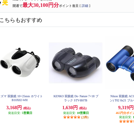
最大30,100円分
開通で
ポイント進呈 [
詳細
]
こちらもおすすめ
ズマ 双眼鏡 10×25mm ホワイト
KENKO 双眼鏡 Do･Nature 7×18 ブ
Nikon 双眼鏡 A
B10X02-WH
ラック STV-B07B
ン) T02 8x21 ブル
3,168円
1,630円
9,319
(税込)
(税込)
発送目安:
5営業日
発送目安:
10営業日
465円分ポイ
(2件)
発送目安: